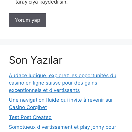
tarayıcıya kaydedilsin.
Son Yazılar
Audace ludique, explorez les opportunités du
casino en ligne suisse pour des gains
exceptionnels et divertissants
Une navigation fluide qui invite à revenir sur
Casino Corgibet
Test Post Created
Somptueux divertissement et play jonny pour