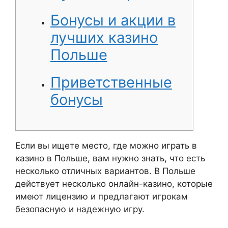
Бонусы и акции в
лучших казино
Польше
Приветственные
бонусы
Если вы ищете место, где можно играть в
казино в Польше, вам нужно знать, что есть
несколько отличных вариантов. В Польше
действует несколько онлайн-казино, которые
имеют лицензию и предлагают игрокам
безопасную и надежную игру.