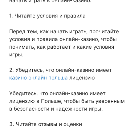
начать играть в онлайн-казино:
1. Читайте условия и правила
Перед тем, как начать играть, прочитайте
условия и правила онлайн-казино, чтобы
понимать, как работает и какие условия
игры.
2. Убедитесь, что онлайн-казино имеет
казино онлайн польша
лицензию
Убедитесь, что онлайн-казино имеет
лицензию в Польше, чтобы быть уверенным
в безопасности и надежности игры.
3. Читайте отзывы и оценки