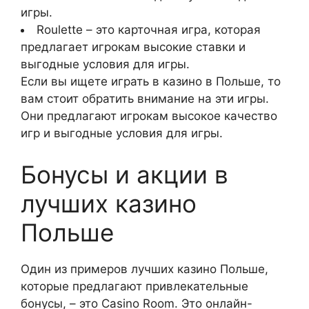
игры.
Roulette – это карточная игра, которая
предлагает игрокам высокие ставки и
выгодные условия для игры.
Если вы ищете играть в казино в Польше, то
вам стоит обратить внимание на эти игры.
Они предлагают игрокам высокое качество
игр и выгодные условия для игры.
Бонусы и акции в
лучших казино
Польше
Один из примеров лучших казино Польше,
которые предлагают привлекательные
бонусы, – это Casino Room. Это онлайн-