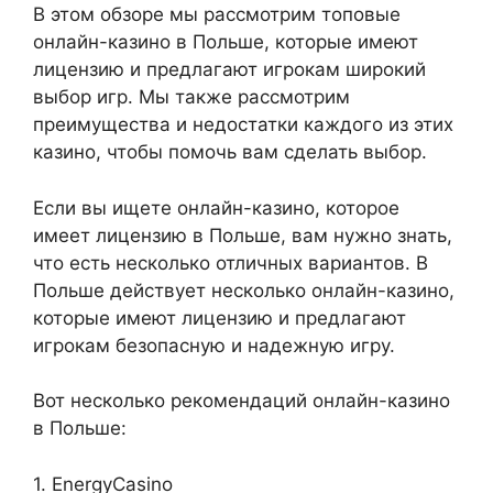
В этом обзоре мы рассмотрим топовые
онлайн-казино в Польше, которые имеют
лицензию и предлагают игрокам широкий
выбор игр. Мы также рассмотрим
преимущества и недостатки каждого из этих
казино, чтобы помочь вам сделать выбор.
Если вы ищете онлайн-казино, которое
имеет лицензию в Польше, вам нужно знать,
что есть несколько отличных вариантов. В
Польше действует несколько онлайн-казино,
которые имеют лицензию и предлагают
игрокам безопасную и надежную игру.
Вот несколько рекомендаций онлайн-казино
в Польше:
1. EnergyCasino