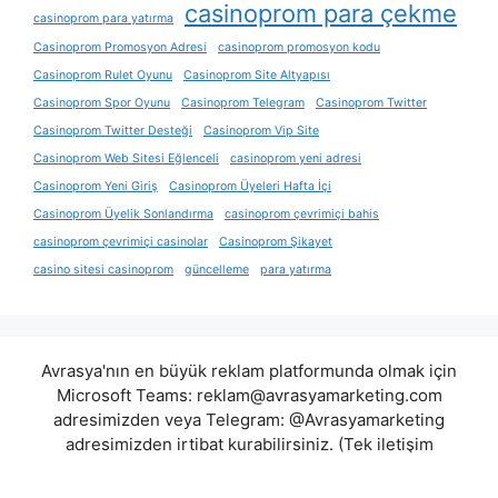
casinoprom para çekme
casinoprom para yatırma
Casinoprom Promosyon Adresi
casinoprom promosyon kodu
Casinoprom Rulet Oyunu
Casinoprom Site Altyapısı
Casinoprom Spor Oyunu
Casinoprom Telegram
Casinoprom Twitter
Casinoprom Twitter Desteği
Casinoprom Vip Site
Casinoprom Web Sitesi Eğlenceli
casinoprom yeni adresi
Casinoprom Yeni Giriş
Casinoprom Üyeleri Hafta İçi
Casinoprom Üyelik Sonlandırma
casinoprom çevrimiçi bahis
casinoprom çevrimiçi casinolar
Casinoprom Şikayet
casino sitesi casinoprom
güncelleme
para yatırma
Avrasya'nın en büyük reklam platformunda olmak için
Microsoft Teams:
reklam@avrasyamarketing.com
adresimizden veya Telegram: @Avrasyamarketing
adresimizden irtibat kurabilirsiniz. (Tek iletişim
adreslerimiz teams / telegram ve mail adresimizdir.
Harici hiçbir iletişim adresimiz bulunmamaktadır.