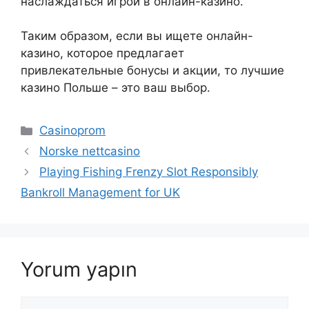
наслаждаться игрой в онлайн-казино.
Таким образом, если вы ищете онлайн-
казино, которое предлагает
привлекательные бонусы и акции, то лучшие
казино Польше – это ваш выбор.
Kategoriler
Casinoprom
Norske nettcasino
Playing Fishing Frenzy Slot Responsibly
Bankroll Management for UK
Yorum yapın
Yorum