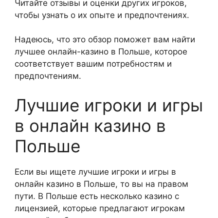
Читайте отзывы и оценки других игроков,
чтобы узнать о их опыте и предпочтениях.
Надеюсь, что это обзор поможет вам найти
лучшее онлайн-казино в Польше, которое
соответствует вашим потребностям и
предпочтениям.
Лучшие игроки и игры
в онлайн казино в
Польше
Если вы ищете лучшие игроки и игры в
онлайн казино в Польше, то вы на правом
пути. В Польше есть несколько казино с
лицензией, которые предлагают игрокам