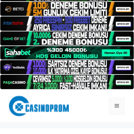
İçeriğe
atla
Menü