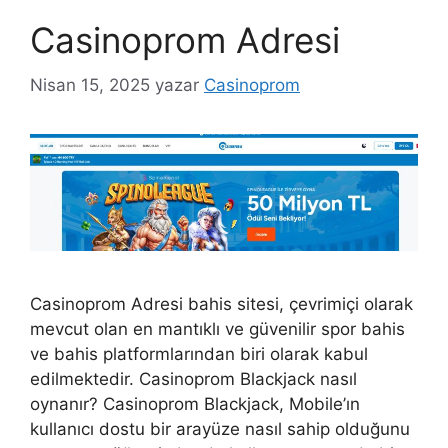
Casinoprom Adresi
Nisan 15, 2025
yazar
Casinoprom
Casinoprom Adresi bahis sitesi, çevrimiçi olarak
mevcut olan en mantıklı ve güvenilir spor bahis
ve bahis platformlarından biri olarak kabul
edilmektedir. Casinoprom Blackjack nasıl
oynanır? Casinoprom Blackjack, Mobile’ın
kullanıcı dostu bir arayüze nasıl sahip olduğunu