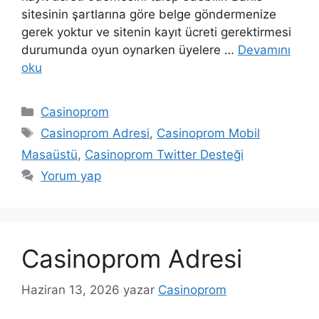
sitesinin şartlarına göre belge göndermenize
gerek yoktur ve sitenin kayıt ücreti gerektirmesi
durumunda oyun oynarken üyelere …
Devamını
oku
Kategoriler
Casinoprom
Etiketler
Casinoprom Adresi
,
Casinoprom Mobil
Masaüstü
,
Casinoprom Twitter Desteği
Yorum yap
Casinoprom Adresi
Haziran 13, 2026
yazar
Casinoprom