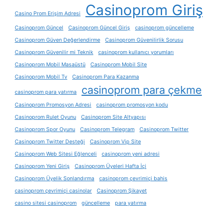
Casinoprom Giriş
Casino Prom Erişim Adresi
Casinoprom Güncel
Casinoprom Güncel Giriş
casinoprom güncelleme
Casinoprom Güven Değerlendirme
Casinoprom Güvenilirlik Sorusu
Casinoprom Güvenilir mi Teknik
casinoprom kullanıcı yorumları
Casinoprom Mobil Masaüstü
Casinoprom Mobil Site
Casinoprom Mobil Tv
Casinoprom Para Kazanma
casinoprom para çekme
casinoprom para yatırma
Casinoprom Promosyon Adresi
casinoprom promosyon kodu
Casinoprom Rulet Oyunu
Casinoprom Site Altyapısı
Casinoprom Spor Oyunu
Casinoprom Telegram
Casinoprom Twitter
Casinoprom Twitter Desteği
Casinoprom Vip Site
Casinoprom Web Sitesi Eğlenceli
casinoprom yeni adresi
Casinoprom Yeni Giriş
Casinoprom Üyeleri Hafta İçi
Casinoprom Üyelik Sonlandırma
casinoprom çevrimiçi bahis
casinoprom çevrimiçi casinolar
Casinoprom Şikayet
casino sitesi casinoprom
güncelleme
para yatırma