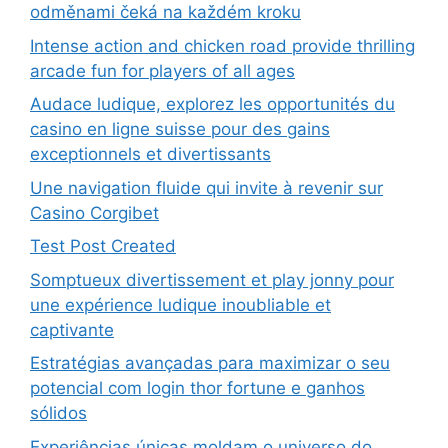
odměnami čeká na každém kroku
Intense action and chicken road provide thrilling
arcade fun for players of all ages
Audace ludique, explorez les opportunités du
casino en ligne suisse pour des gains
exceptionnels et divertissants
Une navigation fluide qui invite à revenir sur
Casino Corgibet
Test Post Created
Somptueux divertissement et play jonny pour
une expérience ludique inoubliable et
captivante
Estratégias avançadas para maximizar o seu
potencial com login thor fortune e ganhos
sólidos
Experiências únicas moldam o universo do