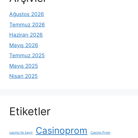
Ağustos 2026
Temmuz 2026
Haziran 2026
Mayıs 2026
Temmuz 2025
Mayıs 2025
Nisan 2025
Etiketler
Casinoprom
casino i̇lk kayıt
Casino Prom