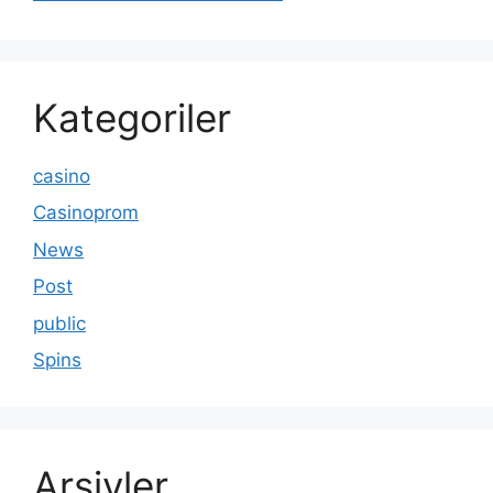
Kategoriler
casino
Casinoprom
News
Post
public
Spins
Arşivler