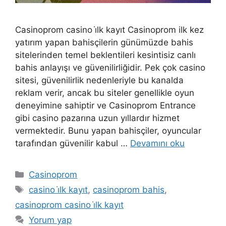
Casinoprom casino i̇lk kayıt Casinoprom ilk kez
yatırım yapan bahisçilerin günümüzde bahis
sitelerinden temel beklentileri kesintisiz canlı
bahis anlayışı ve güvenilirliğidir. Pek çok casino
sitesi, güvenilirlik nedenleriyle bu kanalda
reklam verir, ancak bu siteler genellikle oyun
deneyimine sahiptir ve Casinoprom Entrance
gibi casino pazarına uzun yıllardır hizmet
vermektedir. Bunu yapan bahisçiler, oyuncular
tarafından güvenilir kabul …
Devamını oku
Kategoriler
Casinoprom
Etiketler
casino i̇lk kayıt
,
casinoprom bahis
,
casinoprom casino i̇lk kayıt
Yorum yap