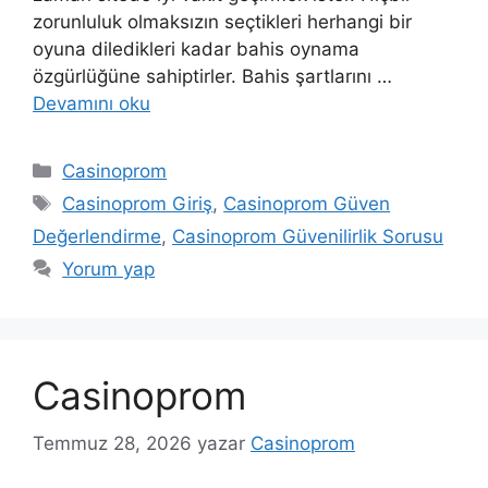
zorunluluk olmaksızın seçtikleri herhangi bir
oyuna diledikleri kadar bahis oynama
özgürlüğüne sahiptirler. Bahis şartlarını …
Devamını oku
Kategoriler
Casinoprom
Etiketler
Casinoprom Giriş
,
Casinoprom Güven
Değerlendirme
,
Casinoprom Güvenilirlik Sorusu
Yorum yap
Casinoprom
Temmuz 28, 2026
yazar
Casinoprom