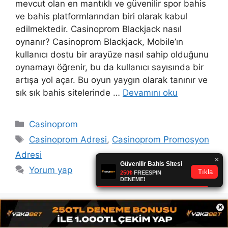
mevcut olan en mantıklı ve güvenilir spor bahis
ve bahis platformlarından biri olarak kabul
edilmektedir. Casinoprom Blackjack nasıl
oynanır? Casinoprom Blackjack, Mobile’ın
kullanıcı dostu bir arayüze nasıl sahip olduğunu
oynamayı öğrenir, bu da kullanıcı sayısında bir
artışa yol açar. Bu oyun yaygın olarak tanınır ve
sık sık bahis sitelerinde …
Devamını oku
Kategoriler
Casinoprom
Etiketler
Casinoprom Adresi
,
Casinoprom Promosyon
Adresi
Yorum yap
×
Sayfa
Sayfa
1
2
Sonraki
→