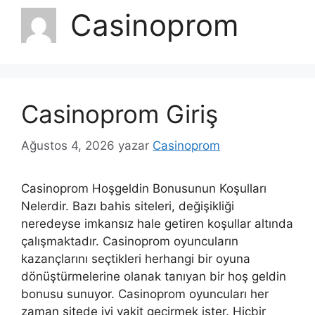
Casinoprom
Casinoprom Giriş
Ağustos 4, 2026
yazar
Casinoprom
Casinoprom Hoşgeldin Bonusunun Koşulları
Nelerdir. Bazı bahis siteleri, değişikliği
neredeyse imkansız hale getiren koşullar altında
çalışmaktadır. Casinoprom oyuncuların
kazançlarını seçtikleri herhangi bir oyuna
dönüştürmelerine olanak tanıyan bir hoş geldin
bonusu sunuyor. Casinoprom oyuncuları her
zaman sitede iyi vakit geçirmek ister. Hiçbir