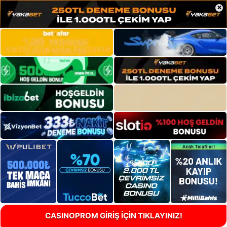
×
CASINOPROM GİRİŞ İÇİN TIKLAYINIZ!