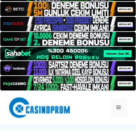
İçeriğe
atla
Menü