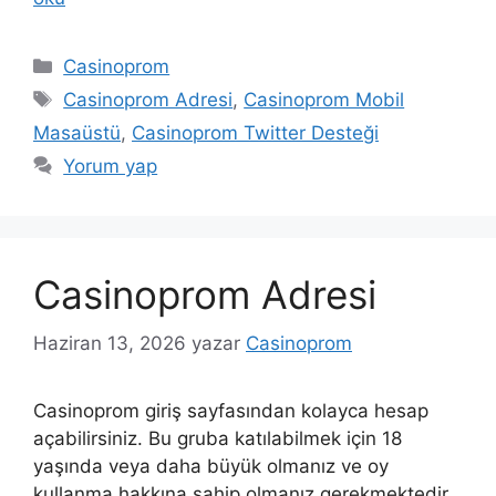
Kategoriler
Casinoprom
Etiketler
Casinoprom Adresi
,
Casinoprom Mobil
Masaüstü
,
Casinoprom Twitter Desteği
Yorum yap
Casinoprom Adresi
Haziran 13, 2026
yazar
Casinoprom
Casinoprom giriş sayfasından kolayca hesap
açabilirsiniz. Bu gruba katılabilmek için 18
yaşında veya daha büyük olmanız ve oy
kullanma hakkına sahip olmanız gerekmektedir.