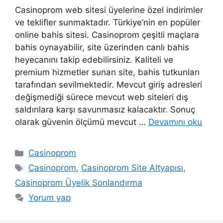
Casinoprom web sitesi üyelerine özel indirimler
ve teklifler sunmaktadır. Türkiye’nin en popüler
online bahis sitesi. Casinoprom çeşitli maçlara
bahis oynayabilir, site üzerinden canlı bahis
heyecanını takip edebilirsiniz. Kaliteli ve
premium hizmetler sunan site, bahis tutkunları
tarafından sevilmektedir. Mevcut giriş adresleri
değişmediği sürece mevcut web siteleri dış
saldırılara karşı savunmasız kalacaktır. Sonuç
olarak güvenin ölçümü mevcut …
Devamını oku
Kategoriler
Casinoprom
Etiketler
Casinoprom
,
Casinoprom Site Altyapısı
,
Casinoprom Üyelik Sonlandırma
Yorum yap