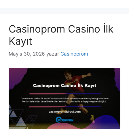
Casinoprom Casino İlk
Kayıt
Mayıs 30, 2026
yazar
Casinoprom