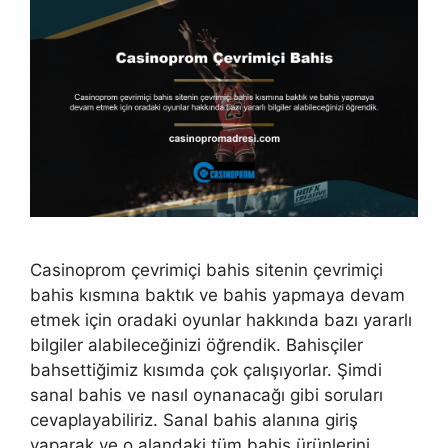
Casinoprom çevrimiçi bahis sitenin çevrimiçi
bahis kısmına baktık ve bahis yapmaya devam
etmek için oradaki oyunlar hakkında bazı yararlı
bilgiler alabileceğinizi öğrendik. Bahisçiler
bahsettiğimiz kısımda çok çalışıyorlar. Şimdi
sanal bahis ve nasıl oynanacağı gibi soruları
cevaplayabiliriz. Sanal bahis alanına giriş
yaparak ve o alandaki tüm bahis ürünlerini