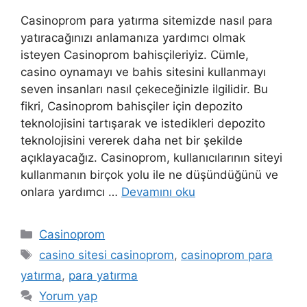
Casinoprom para yatırma sitemizde nasıl para
yatıracağınızı anlamanıza yardımcı olmak
isteyen Casinoprom bahisçileriyiz. Cümle,
casino oynamayı ve bahis sitesini kullanmayı
seven insanları nasıl çekeceğinizle ilgilidir. Bu
fikri, Casinoprom bahisçiler için depozito
teknolojisini tartışarak ve istedikleri depozito
teknolojisini vererek daha net bir şekilde
açıklayacağız. Casinoprom, kullanıcılarının siteyi
kullanmanın birçok yolu ile ne düşündüğünü ve
onlara yardımcı …
Devamını oku
Kategoriler
Casinoprom
Etiketler
casino sitesi casinoprom
,
casinoprom para
yatırma
,
para yatırma
Yorum yap