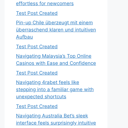
effortless for newcomers
Test Post Created
Pin-up Chile überzeugt mit einem
überraschend klaren und intuitiven
Aufbau
Test Post Created
Navigating Malaysia’s Top Online
Casinos with Ease and Confidence
Test Post Created
Navigating 4rabet feels like
stepping into a familiar game with
unexpected shortcuts
Test Post Created
Navigating Australia Bet’s sleek
interface feels surprisingly intuitive