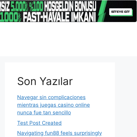
Son Yazılar
Navegar sin complicaciones
mientras juegas casino online
nunca fue tan sencillo
Test Post Created
Navigating fun88 feels surprisingly