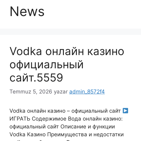
News
Vodka онлайн казино
официальный
сайт.5559
Temmuz 5, 2026
yazar
admin_8572f4
Vodka онлайн казино – официальный сайт
ИГРАТЬ Содержимое Вода онлайн казино:
официальный сайт Описание и функции
Vodka Казино Преимущества и недостатки