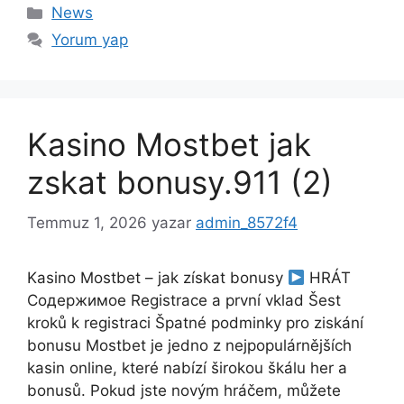
Kategoriler
News
Yorum yap
Kasino Mostbet jak
zskat bonusy.911 (2)
Temmuz 1, 2026
yazar
admin_8572f4
Kasino Mostbet – jak získat bonusy
HRÁT
Содержимое Registrace a první vklad Šest
kroků k registraci Špatné podminky pro ziskání
bonusu Mostbet je jedno z nejpopulárnějších
kasin online, které nabízí širokou škálu her a
bonusů. Pokud jste novým hráčem, můžete