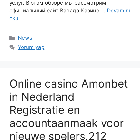
услуг. В этом обзоре мы рассмотрим
официальный сайт Вавада Казино …
Devamını
oku
Kategoriler
News
Yorum yap
Online casino Amonbet
in Nederland
Registratie en
accountaanmaak voor
nieuwe spelers.212