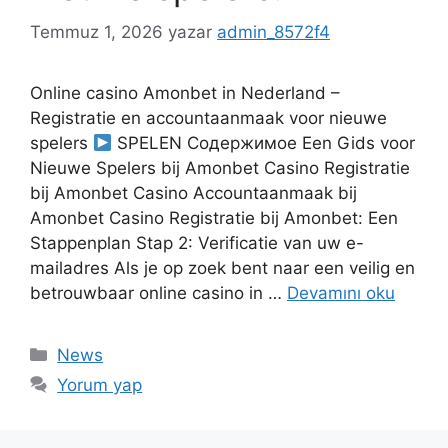
Temmuz 1, 2026
yazar
admin_8572f4
Online casino Amonbet in Nederland –
Registratie en accountaanmaak voor nieuwe
spelers
SPELEN Содержимое Een Gids voor
Nieuwe Spelers bij Amonbet Casino Registratie
bij Amonbet Casino Accountaanmaak bij
Amonbet Casino Registratie bij Amonbet: Een
Stappenplan Stap 2: Verificatie van uw e-
mailadres Als je op zoek bent naar een veilig en
betrouwbaar online casino in …
Devamını oku
Kategoriler
News
Yorum yap