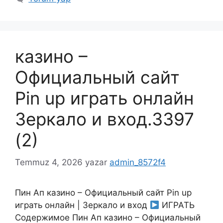
казино –
Официальный сайт
Pin up играть онлайн
Зеркало и вход.3397
(2)
Temmuz 4, 2026
yazar
admin_8572f4
Пин Ап казино – Официальный сайт Pin up
играть онлайн | Зеркало и вход
ИГРАТЬ
Содержимое Пин Ап казино – Официальный