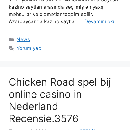
kazino saytları arasında seçilmiş ən yaxşı
məhsullar və xidmətlər təqdim edilir.
Azərbaycanda kazino saytları …
Devamını oku
Kategoriler
News
Yorum yap
Chicken Road spel bij
online casino in
Nederland
Recensie.3576