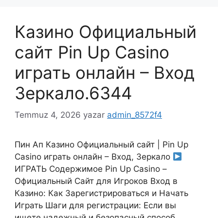
Казино Официальный
сайт Pin Up Casino
играть онлайн – Вход
Зеркало.6344
Temmuz 4, 2026
yazar
admin_8572f4
Пин Ап Казино Официальный сайт | Pin Up
Casino играть онлайн – Вход, Зеркало
ИГРАТЬ Содержимое Pin Up Casino –
Официальный Сайт для Игроков Вход в
Казино: Как Зарегистрироваться и Начать
Играть Шаги для регистрации: Если вы
ищете надежный и безопасный способ