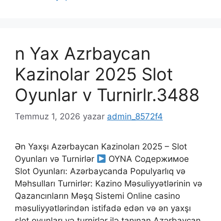
n Yax Azrbaycan
Kazinolar 2025 Slot
Oyunlar v Turnirlr.3488
Temmuz 1, 2026
yazar
admin_8572f4
Ən Yaxşı Azərbaycan Kazinoları 2025 – Slot
Oyunları və Turnirlər
OYNA Содержимое
Slot Oyunları: Azərbaycanda Populyarlıq və
Məhsulları Turnirlər: Kazino Məsuliyyətlərinin və
Qazancınların Məşq Sistemi Online casino
məsuliyyətlərindən istifadə edən və ən yaxşı
slot oyunları və turnirlər ilə tanınan Azərbaycan