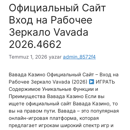
Официальный Сайт
Вход на Рабочее
Зеркало Vavada
2026.4662
Temmuz 1, 2026
yazar
admin_8572f4
Вавада Казино Официальный Сайт – Вход на
Рабочее Зеркало Vavada (2026)
ИГРАТЬ
Содержимое Уникальные Функции и
Преимущества Вавада Казино Если вы
ищете официальный сайт Вавада Казино, то
вы на правом пути. Вавада – это популярная
онлайн-игровая платформа, которая
предлагает игрокам широкий спектр игр и