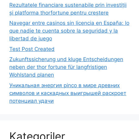
Rezultatele financiare sustenabile prin investiții
și platforma thorfortune pentru creștere
Navegar entre casinos sin licencia en España: lo
que nadie te cuenta sobre la seguridad y la
libertad de juego
Test Post Created
Zukunftssicherung und kluge Entscheidungen
neben der thor fortune für langfristigen
Wohlstand planen
Уникальная энергия pinco в мире древних
символов и каскадных выигрышей раскроет
потенциал удачи
Kategoriler