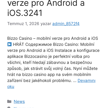
verze pro Android a
iOS.3241
Temmuz 1, 2026
yazar
admin_8572f4
Bizzo Casino – mobilní verze pro Android a iOS
HRÁT Содержимое Bizzo Casino: Mobilní
verze pro Android a iOS Instalace a konfigurace
aplikace Bizzocasino je perfektní volba pro
všichni, kteří hledají zábavnou a bezpečnou
způsob, jak strávit svůj volný čas. Nyní můžete
hrát na bizzo casino app na svém mobilním
zařízení bez jakéhokoli problému. …
Devamını
oku
Kategoriler
News