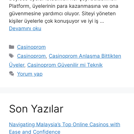
Platform, üyelerinin para kazanmasına ve ona
güvenmesine yardımcı oluyor. Siteyi yöneten
kişiler üyelerle çok konuşuyor ve iyi iş …
Devamını oku
Kategoriler
Casinoprom
Etiketler
Casinoprom
,
Casinoprom Anlaşma Bittikten
Üyeler
,
Casinoprom Güvenilir mi Teknik
Yorum yap
Son Yazılar
Navigating Malaysia’s Top Online Casinos with
Ease and Confidence