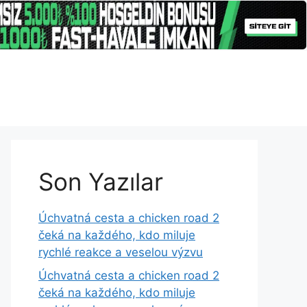
Son Yazılar
Úchvatná cesta a chicken road 2
čeká na každého, kdo miluje
rychlé reakce a veselou výzvu
Úchvatná cesta a chicken road 2
čeká na každého, kdo miluje