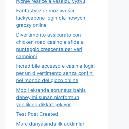
rychlé reakce a veselou výzvu
Fantastyczne możliwości i
luckycapone login dla nowych
graczy online
Divertimento assicurato con
chicken road casino e sfide a
punteggio crescente per veri
campioni
Incredibile accesso e casinia login
per un divertimento senza confini
nel mondo del gioco online
Mobil ekranda sorunsuz bahis
deneyimi sunan platformun
yenilikleri dikkat çekiyor
Test Post Created
Mərc dünyasında ilk addımlar