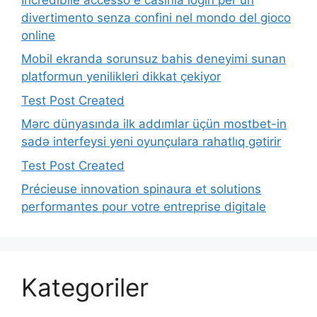
divertimento senza confini nel mondo del gioco
online
Mobil ekranda sorunsuz bahis deneyimi sunan
platformun yenilikleri dikkat çekiyor
Test Post Created
Mərc dünyasında ilk addımlar üçün mostbet-in
sadə interfeysi yeni oyunçulara rahatlıq gətirir
Test Post Created
Précieuse innovation spinaura et solutions
performantes pour votre entreprise digitale
Kategoriler