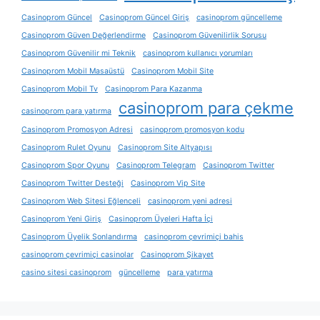
Casinoprom Güncel
Casinoprom Güncel Giriş
casinoprom güncelleme
Casinoprom Güven Değerlendirme
Casinoprom Güvenilirlik Sorusu
Casinoprom Güvenilir mi Teknik
casinoprom kullanıcı yorumları
Casinoprom Mobil Masaüstü
Casinoprom Mobil Site
Casinoprom Mobil Tv
Casinoprom Para Kazanma
casinoprom para çekme
casinoprom para yatırma
Casinoprom Promosyon Adresi
casinoprom promosyon kodu
Casinoprom Rulet Oyunu
Casinoprom Site Altyapısı
Casinoprom Spor Oyunu
Casinoprom Telegram
Casinoprom Twitter
Casinoprom Twitter Desteği
Casinoprom Vip Site
Casinoprom Web Sitesi Eğlenceli
casinoprom yeni adresi
Casinoprom Yeni Giriş
Casinoprom Üyeleri Hafta İçi
Casinoprom Üyelik Sonlandırma
casinoprom çevrimiçi bahis
casinoprom çevrimiçi casinolar
Casinoprom Şikayet
casino sitesi casinoprom
güncelleme
para yatırma