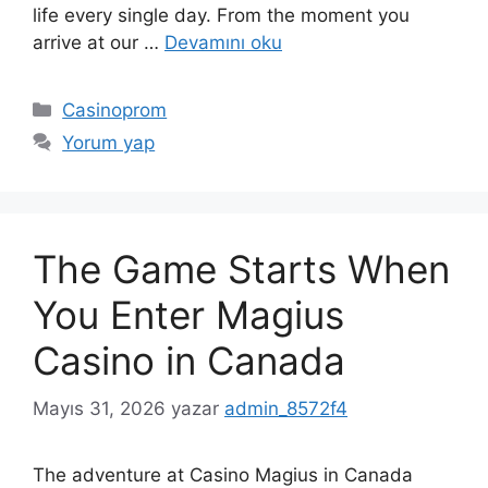
life every single day. From the moment you
arrive at our …
Devamını oku
Kategoriler
Casinoprom
Yorum yap
The Game Starts When
You Enter Magius
Casino in Canada
Mayıs 31, 2026
yazar
admin_8572f4
The adventure at Casino Magius in Canada