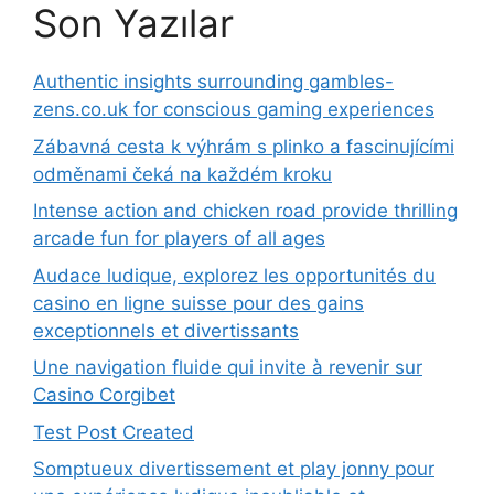
Son Yazılar
Authentic insights surrounding gambles-
zens.co.uk for conscious gaming experiences
Zábavná cesta k výhrám s plinko a fascinujícími
odměnami čeká na každém kroku
Intense action and chicken road provide thrilling
arcade fun for players of all ages
Audace ludique, explorez les opportunités du
casino en ligne suisse pour des gains
exceptionnels et divertissants
Une navigation fluide qui invite à revenir sur
Casino Corgibet
Test Post Created
Somptueux divertissement et play jonny pour