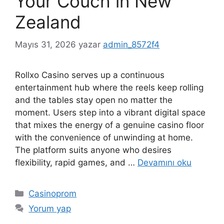
Your Couch in New
Zealand
Mayıs 31, 2026
yazar
admin_8572f4
Rollxo Casino serves up a continuous
entertainment hub where the reels keep rolling
and the tables stay open no matter the
moment. Users step into a vibrant digital space
that mixes the energy of a genuine casino floor
with the convenience of unwinding at home.
The platform suits anyone who desires
flexibility, rapid games, and …
Devamını oku
Kategoriler
Casinoprom
Yorum yap