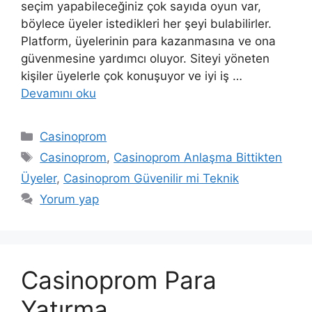
seçim yapabileceğiniz çok sayıda oyun var,
böylece üyeler istedikleri her şeyi bulabilirler.
Platform, üyelerinin para kazanmasına ve ona
güvenmesine yardımcı oluyor. Siteyi yöneten
kişiler üyelerle çok konuşuyor ve iyi iş …
Devamını oku
Kategoriler
Casinoprom
Etiketler
Casinoprom
,
Casinoprom Anlaşma Bittikten
Üyeler
,
Casinoprom Güvenilir mi Teknik
Yorum yap
Casinoprom Para
Yatırma