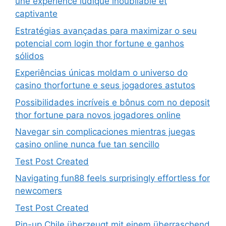
une expérience ludique inoubliable et
captivante
Estratégias avançadas para maximizar o seu
potencial com login thor fortune e ganhos
sólidos
Experiências únicas moldam o universo do
casino thorfortune e seus jogadores astutos
Possibilidades incríveis e bônus com no deposit
thor fortune para novos jogadores online
Navegar sin complicaciones mientras juegas
casino online nunca fue tan sencillo
Test Post Created
Navigating fun88 feels surprisingly effortless for
newcomers
Test Post Created
Pin-up Chile überzeugt mit einem überraschend