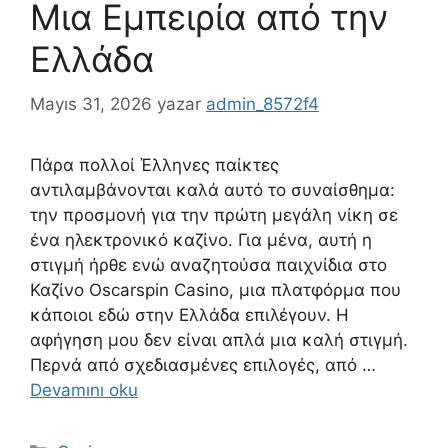
Μια Εμπειρία από την
Ελλάδα
Mayıs 31, 2026
yazar
admin_8572f4
Πάρα πολλοί Έλληνες παίκτες
αντιλαμβάνονται καλά αυτό το συναίσθημα:
την προσμονή για την πρώτη μεγάλη νίκη σε
ένα ηλεκτρονικό καζίνο. Για μένα, αυτή η
στιγμή ήρθε ενώ αναζητούσα παιχνίδια στο
Καζίνο Oscarspin Casino, μια πλατφόρμα που
κάποιοι εδώ στην Ελλάδα επιλέγουν. Η
αφήγηση μου δεν είναι απλά μια καλή στιγμή.
Περνά από σχεδιασμένες επιλογές, από …
Devamını oku
Kategoriler