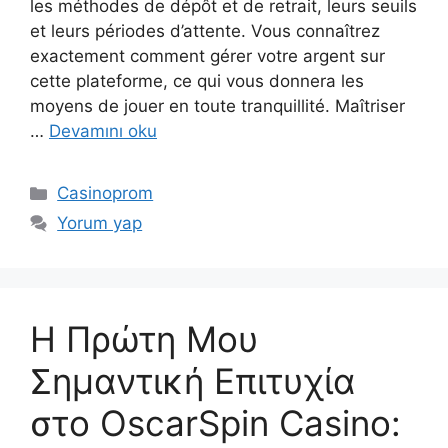
les méthodes de dépôt et de retrait, leurs seuils
et leurs périodes d’attente. Vous connaîtrez
exactement comment gérer votre argent sur
cette plateforme, ce qui vous donnera les
moyens de jouer en toute tranquillité. Maîtriser
…
Devamını oku
Kategoriler
Casinoprom
Yorum yap
Η Πρώτη Μου
Σημαντική Επιτυχία
στο OscarSpin Casino: