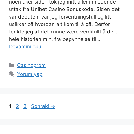
noen uker siden tok jeg mitt aller innledende
uttak fra Unibet Casino Bonuskode. Siden det
var debuten, var jeg forventningsfull og litt
usikker på hvordan alt kom til å gå. Derfor
tenkte jeg at det kunne være verdifullt å dele
hele historien min, fra begynnelse til …
Devamını oku
Kategoriler
Casinoprom
Yorum yap
Sayfa
Sayfa
Sayfa
1
2
3
Sonraki
→