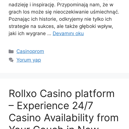
nadzieję i inspirację. Przypominają nam, że w
grach los może się nieoczekiwanie uśmiechnąć.
Poznając ich historie, odkryjemy nie tylko ich
strategie na sukces, ale także głęboki wpływ,
jaki ich wygrane …
Devamını oku
Kategoriler
Casinoprom
Yorum yap
Rollxo Casino platform
– Experience 24/7
Casino Availability from