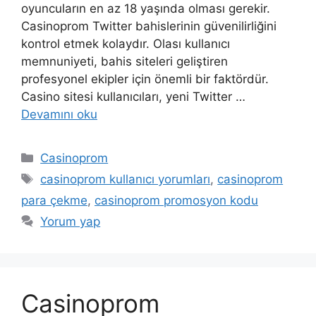
oyuncuların en az 18 yaşında olması gerekir.
Casinoprom Twitter bahislerinin güvenilirliğini
kontrol etmek kolaydır. Olası kullanıcı
memnuniyeti, bahis siteleri geliştiren
profesyonel ekipler için önemli bir faktördür.
Casino sitesi kullanıcıları, yeni Twitter …
Devamını oku
Kategoriler
Casinoprom
Etiketler
casinoprom kullanıcı yorumları
,
casinoprom
para çekme
,
casinoprom promosyon kodu
Yorum yap
Casinoprom