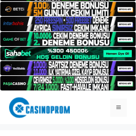
İçeriğe
atla
Menü