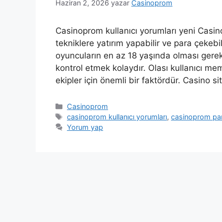
Haziran 2, 2026
yazar
Casinoprom
Casinoprom kullanıcı yorumları yeni Casinopr
tekniklere yatırım yapabilir ve para çekebi
oyuncuların en az 18 yaşında olması gereki
kontrol etmek kolaydır. Olası kullanıcı mem
ekipler için önemli bir faktördür. Casino sit
Kategoriler
Casinoprom
Etiketler
casinoprom kullanıcı yorumları
,
casinoprom pa
Yorum yap