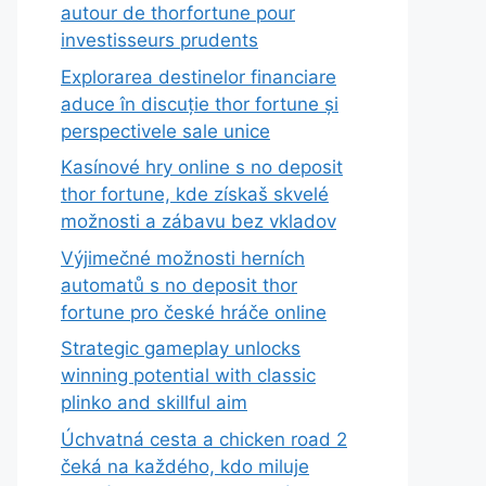
autour de thorfortune pour
investisseurs prudents
Explorarea destinelor financiare
aduce în discuție thor fortune și
perspectivele sale unice
Kasínové hry online s no deposit
thor fortune, kde získaš skvelé
možnosti a zábavu bez vkladov
Výjimečné možnosti herních
automatů s no deposit thor
fortune pro české hráče online
Strategic gameplay unlocks
winning potential with classic
plinko and skillful aim
Úchvatná cesta a chicken road 2
čeká na každého, kdo miluje