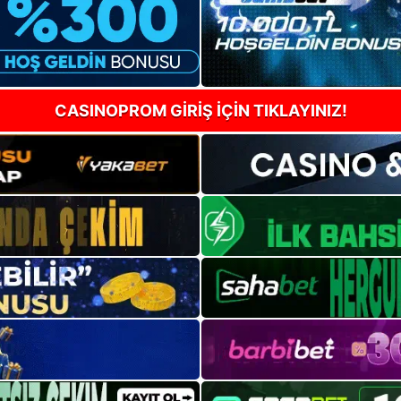
CASINOPROM GİRİŞ İÇİN TIKLAYINIZ!