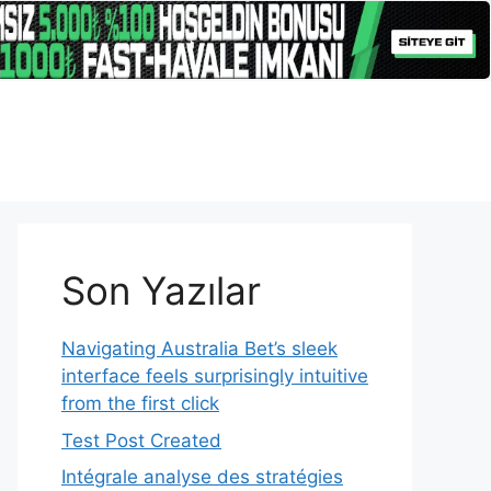
Son Yazılar
Navigating Australia Bet’s sleek
interface feels surprisingly intuitive
from the first click
Test Post Created
Intégrale analyse des stratégies