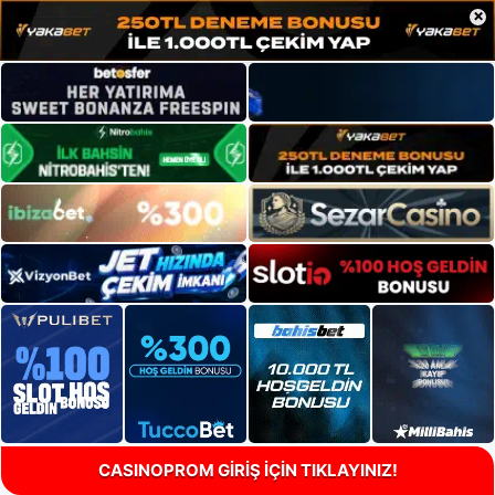
×
CASINOPROM GİRİŞ İÇİN TIKLAYINIZ!