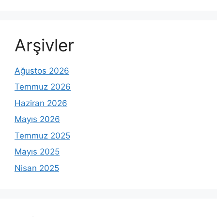
Arşivler
Ağustos 2026
Temmuz 2026
Haziran 2026
Mayıs 2026
Temmuz 2025
Mayıs 2025
Nisan 2025