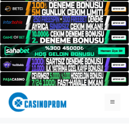
İçeriğe
atla
Menü