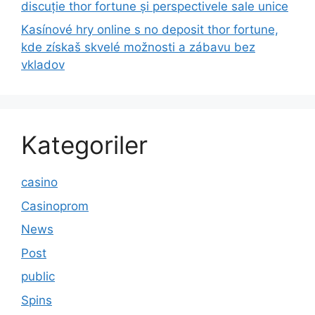
discuție thor fortune și perspectivele sale unice
Kasínové hry online s no deposit thor fortune,
kde získaš skvelé možnosti a zábavu bez
vkladov
Kategoriler
casino
Casinoprom
News
Post
public
Spins