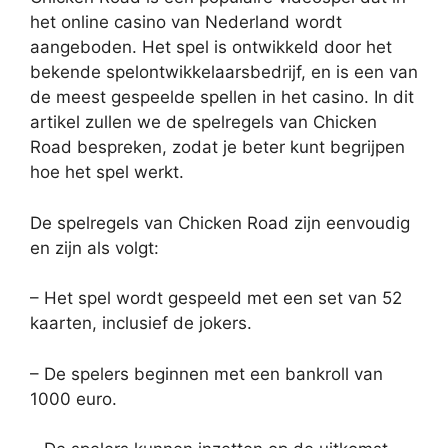
het online casino van Nederland wordt
aangeboden. Het spel is ontwikkeld door het
bekende spelontwikkelaarsbedrijf, en is een van
de meest gespeelde spellen in het casino. In dit
artikel zullen we de spelregels van Chicken
Road bespreken, zodat je beter kunt begrijpen
hoe het spel werkt.
De spelregels van Chicken Road zijn eenvoudig
en zijn als volgt:
– Het spel wordt gespeeld met een set van 52
kaarten, inclusief de jokers.
– De spelers beginnen met een bankroll van
1000 euro.