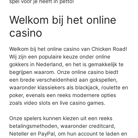
spel voor je heeft in petto!
Welkom bij het online
casino
Welkom bij het online casino van Chicken Road!
Wij zijn een populaire keuze onder online
gokkers in Nederland, en het is gemakkelijk te
begrijpen waarom. Onze online casino biedt
een brede verscheidenheid aan gokspellen,
waaronder klassiekers als blackjack, roulette en
poker, evenals een reeks modernere opties
zoals video slots en live casino games.
Onze spelers kunnen kiezen uit een reeks
betalingsmethoden, waaronder creditcard,
Neteller en PayPal, om hun account te laden en