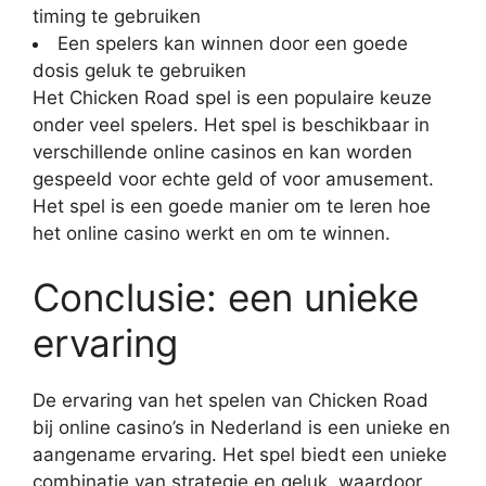
timing te gebruiken
Een spelers kan winnen door een goede
dosis geluk te gebruiken
Het Chicken Road spel is een populaire keuze
onder veel spelers. Het spel is beschikbaar in
verschillende online casinos en kan worden
gespeeld voor echte geld of voor amusement.
Het spel is een goede manier om te leren hoe
het online casino werkt en om te winnen.
Conclusie: een unieke
ervaring
De ervaring van het spelen van Chicken Road
bij online casino’s in Nederland is een unieke en
aangename ervaring. Het spel biedt een unieke
combinatie van strategie en geluk, waardoor