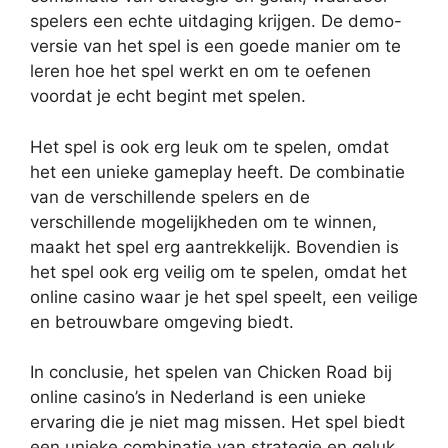
spelers een echte uitdaging krijgen. De demo-
versie van het spel is een goede manier om te
leren hoe het spel werkt en om te oefenen
voordat je echt begint met spelen.
Het spel is ook erg leuk om te spelen, omdat
het een unieke gameplay heeft. De combinatie
van de verschillende spelers en de
verschillende mogelijkheden om te winnen,
maakt het spel erg aantrekkelijk. Bovendien is
het spel ook erg veilig om te spelen, omdat het
online casino waar je het spel speelt, een veilige
en betrouwbare omgeving biedt.
In conclusie, het spelen van Chicken Road bij
online casino’s in Nederland is een unieke
ervaring die je niet mag missen. Het spel biedt
een unieke combinatie van strategie en geluk,