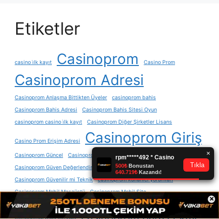
Etiketler
Casinoprom
casino i̇lk kayıt
Casino Prom
Casinoprom Adresi
Casinoprom Anlaşma Bittikten Üyeler
casinoprom bahis
Casinoprom Bahis Adresi
Casinoprom Bahis Sitesi Oyun
casinoprom casino i̇lk kayıt
Casinoprom Diğer Şirketler Lisans
Casinoprom Giriş
Casino Prom Erişim Adresi
Casinoprom Güncel
Casinoprom Güncel Giriş
casinoprom güncelleme
Casinoprom Güven Değerlendirme
Casinoprom Güvenilirlik Sorusu
Casinoprom Güvenilir mi Teknik
casinoprom kullanıcı yorumları
Casinoprom Mobil Masaüstü
Casinoprom Mobil Site
×
Casinoprom Mobil Tv
Casinoprom Para Kazanma
casinoprom para çekme