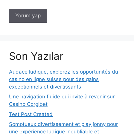
Son Yazılar
Audace ludique, explorez les opportunités du
casino en ligne suisse pour des gains
exceptionnels et divertissants
Une navigation fluide qui invite à revenir sur
Casino Corgibet
Test Post Created
Somptueux divertissement et play jonny pour
une expérience ludique inoubliable et