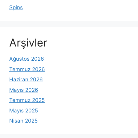
Spins
Arşivler
Ağustos 2026
Temmuz 2026
Haziran 2026
Mayıs 2026
Temmuz 2025
Mayıs 2025
Nisan 2025