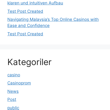
klaren und intuitiven Aufbau
Test Post Created
Navigating Malaysia’s Top Online Casinos with
Ease and Confidence
Test Post Created
Kategoriler
casino
Casinoprom
News
Post
public