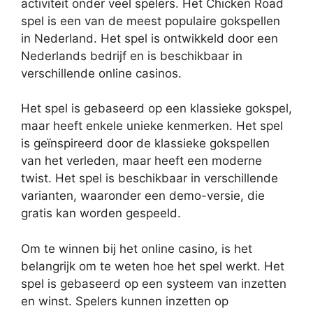
activiteit onder veel spelers. Het Chicken Road
spel is een van de meest populaire gokspellen
in Nederland. Het spel is ontwikkeld door een
Nederlands bedrijf en is beschikbaar in
verschillende online casinos.
Het spel is gebaseerd op een klassieke gokspel,
maar heeft enkele unieke kenmerken. Het spel
is geïnspireerd door de klassieke gokspellen
van het verleden, maar heeft een moderne
twist. Het spel is beschikbaar in verschillende
varianten, waaronder een demo-versie, die
gratis kan worden gespeeld.
Om te winnen bij het online casino, is het
belangrijk om te weten hoe het spel werkt. Het
spel is gebaseerd op een systeem van inzetten
en winst. Spelers kunnen inzetten op