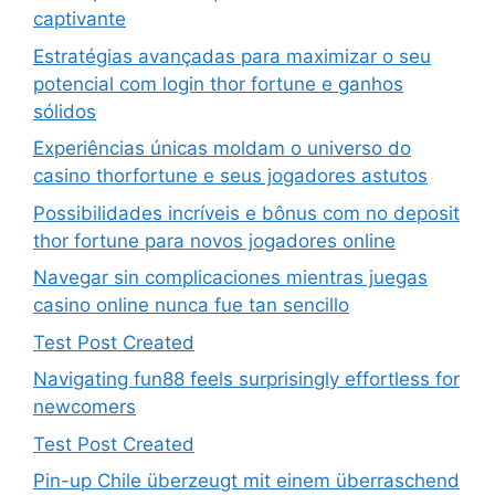
captivante
Estratégias avançadas para maximizar o seu
potencial com login thor fortune e ganhos
sólidos
Experiências únicas moldam o universo do
casino thorfortune e seus jogadores astutos
Possibilidades incríveis e bônus com no deposit
thor fortune para novos jogadores online
Navegar sin complicaciones mientras juegas
casino online nunca fue tan sencillo
Test Post Created
Navigating fun88 feels surprisingly effortless for
newcomers
Test Post Created
Pin-up Chile überzeugt mit einem überraschend