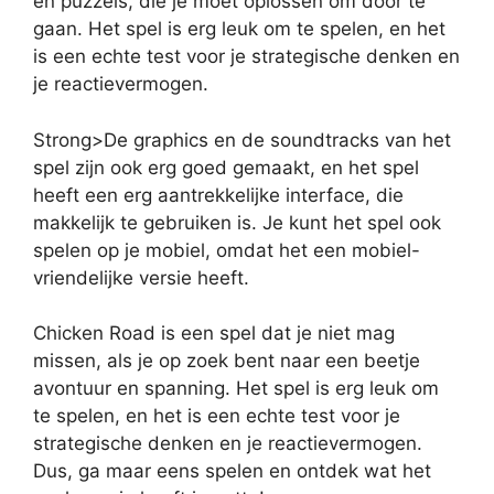
en puzzels, die je moet oplossen om door te
gaan. Het spel is erg leuk om te spelen, en het
is een echte test voor je strategische denken en
je reactievermogen.
Strong>De graphics en de soundtracks van het
spel zijn ook erg goed gemaakt, en het spel
heeft een erg aantrekkelijke interface, die
makkelijk te gebruiken is. Je kunt het spel ook
spelen op je mobiel, omdat het een mobiel-
vriendelijke versie heeft.
Chicken Road is een spel dat je niet mag
missen, als je op zoek bent naar een beetje
avontuur en spanning. Het spel is erg leuk om
te spelen, en het is een echte test voor je
strategische denken en je reactievermogen.
Dus, ga maar eens spelen en ontdek wat het