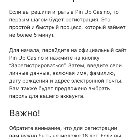
Если вы решили играть в Pin Up Casino, то
первым шагом будет регистрация. Это
простой и быстрый процесс, который займет
не более 5 минут.
Для начала, перейдите на официальный сайт
Pin Up Casino и нажмите на кнопку
“Зарегистрироваться”. Затем, введите свои
личные данные, включая имя, фамилию,
дату рождения и адрес электронной почты.
Вам также будет предложено выбрать
пароль для вашего аккаунта.
Важно!
Обратите внимание, что для регистрации
вам нужно быть не моложе 18 лет. Если вы