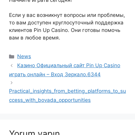
Если у вас возникнут вопросы или проблемы,
то вам доступен круглосуточный поддержка
клиентов Pin Up Casino. Они готовы помочь
вам в любое время.
Kategoriler
News
Казино Официальный сайт Pin Up Casino
играть онлайн – Вход Зеркало.6344
Practical_insights_from_betting_platforms_to_su
ccess_with_bovada_opportunities
Yorum yapın