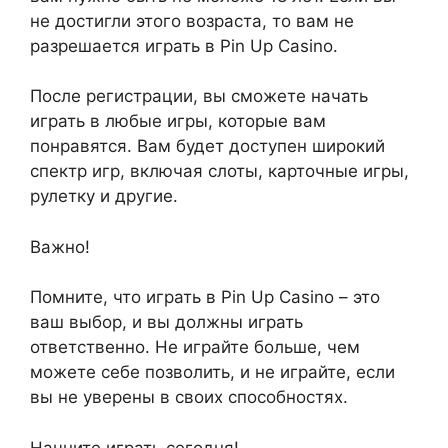
не достигли этого возраста, то вам не
разрешается играть в Pin Up Casino.
После регистрации, вы сможете начать
играть в любые игры, которые вам
понравятся. Вам будет доступен широкий
спектр игр, включая слоты, карточные игры,
рулетку и другие.
Важно!
Помните, что играть в Pin Up Casino – это
ваш выбор, и вы должны играть
ответственно. Не играйте больше, чем
можете себе позволить, и не играйте, если
вы не уверены в своих способностях.
Начните играть сегодня!