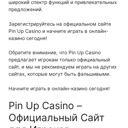
широкий спектр функций и привлекательных
предложений.
Зарегистрируйтесь на официальном сайте
Pin Up Casino и начните играть в онлайн-
казино сегодня!
Обратите внимание, что Pin Up Casino
предлагает игрокам только официальный
сайт, и мы не рекомендуем играть на других
сайтах, которые могут быть фальшивыми.
Начните играть в онлайн-казино сегодня!
Pin Up Casino –
Официальный Сайт