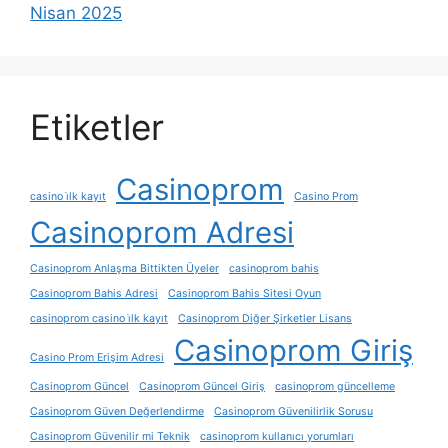
Nisan 2025
Etiketler
Casinoprom
casino i̇lk kayıt
Casino Prom
Casinoprom Adresi
Casinoprom Anlaşma Bittikten Üyeler
casinoprom bahis
Casinoprom Bahis Adresi
Casinoprom Bahis Sitesi Oyun
casinoprom casino i̇lk kayıt
Casinoprom Diğer Şirketler Lisans
Casinoprom Giriş
Casino Prom Erişim Adresi
Casinoprom Güncel
Casinoprom Güncel Giriş
casinoprom güncelleme
Casinoprom Güven Değerlendirme
Casinoprom Güvenilirlik Sorusu
Casinoprom Güvenilir mi Teknik
casinoprom kullanıcı yorumları