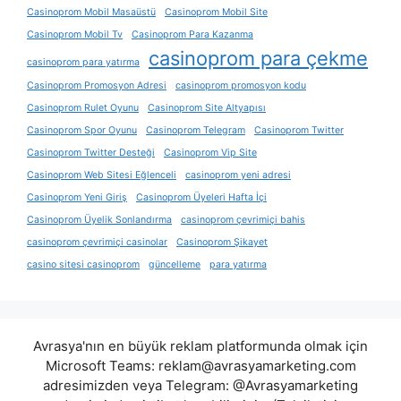
Casinoprom Mobil Masaüstü
Casinoprom Mobil Site
Casinoprom Mobil Tv
Casinoprom Para Kazanma
casinoprom para çekme
casinoprom para yatırma
Casinoprom Promosyon Adresi
casinoprom promosyon kodu
Casinoprom Rulet Oyunu
Casinoprom Site Altyapısı
Casinoprom Spor Oyunu
Casinoprom Telegram
Casinoprom Twitter
Casinoprom Twitter Desteği
Casinoprom Vip Site
Casinoprom Web Sitesi Eğlenceli
casinoprom yeni adresi
Casinoprom Yeni Giriş
Casinoprom Üyeleri Hafta İçi
Casinoprom Üyelik Sonlandırma
casinoprom çevrimiçi bahis
casinoprom çevrimiçi casinolar
Casinoprom Şikayet
casino sitesi casinoprom
güncelleme
para yatırma
Avrasya'nın en büyük reklam platformunda olmak için
Microsoft Teams:
reklam@avrasyamarketing.com
adresimizden veya Telegram: @Avrasyamarketing