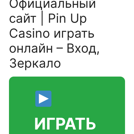
Официальный
сайт | Pin Up
Casino играть
онлайн – Вход,
Зеркало
ИГРАТЬ