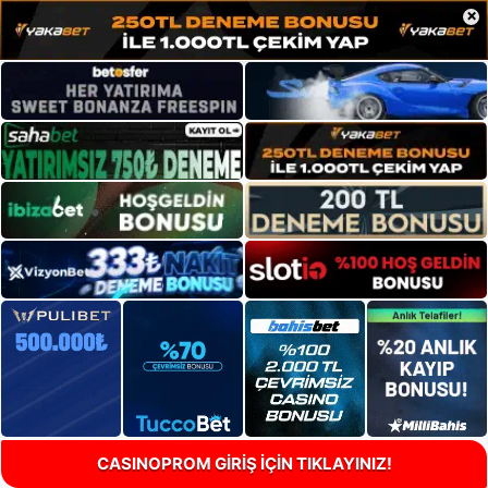
×
CASINOPROM GİRİŞ İÇİN TIKLAYINIZ!