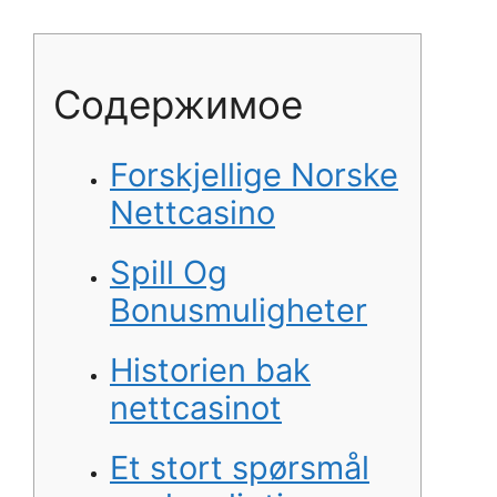
Содержимое
Forskjellige Norske
Nettcasino
Spill Og
Bonusmuligheter
Historien bak
nettcasinot
Et stort spørsmål