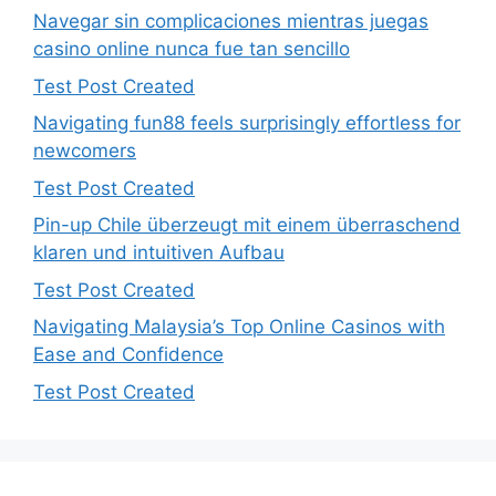
Navegar sin complicaciones mientras juegas
casino online nunca fue tan sencillo
Test Post Created
Navigating fun88 feels surprisingly effortless for
newcomers
Test Post Created
Pin-up Chile überzeugt mit einem überraschend
klaren und intuitiven Aufbau
Test Post Created
Navigating Malaysia’s Top Online Casinos with
Ease and Confidence
Test Post Created