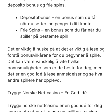
deposito bonus og frie spins.
Depositobonus – en bonus som du får
når du setter inn penger i ditt konto
Frie Spins – en bonus som du får når du
spiller på bestemte spill
Det er viktig å huske på at det er viktig å lese og
forstå bonusvilkårene før du begynner å spille.
Det kan være vanskelig å vite hvilke
bonusmuligheter som er de beste for deg, men
det er en god idé å lese anmeldelser og se hva
andre spillere har opplevd.
Trygge Norske Nettcasino – En God Idé
Trygge norske nettcasino er en god idé for deg
som er ute etter et trygge og spillbart casino-