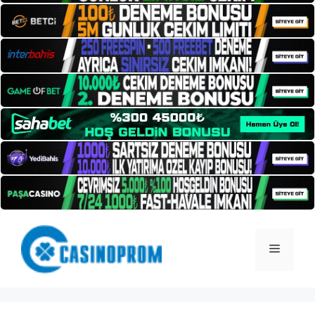
İçeriğe
atla
Menü