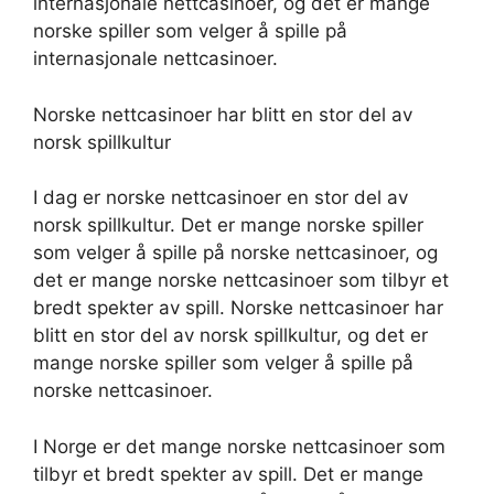
internasjonale nettcasinoer, og det er mange
norske spiller som velger å spille på
internasjonale nettcasinoer.
Norske nettcasinoer har blitt en stor del av
norsk spillkultur
I dag er norske nettcasinoer en stor del av
norsk spillkultur. Det er mange norske spiller
som velger å spille på norske nettcasinoer, og
det er mange norske nettcasinoer som tilbyr et
bredt spekter av spill. Norske nettcasinoer har
blitt en stor del av norsk spillkultur, og det er
mange norske spiller som velger å spille på
norske nettcasinoer.
I Norge er det mange norske nettcasinoer som
tilbyr et bredt spekter av spill. Det er mange