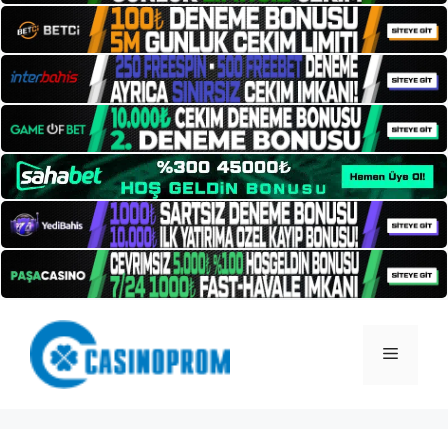
İçeriğe
atla
Menü