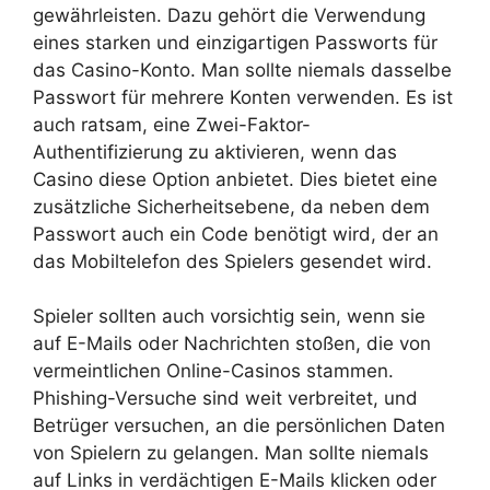
gewährleisten. Dazu gehört die Verwendung
eines starken und einzigartigen Passworts für
das Casino-Konto. Man sollte niemals dasselbe
Passwort für mehrere Konten verwenden. Es ist
auch ratsam, eine Zwei-Faktor-
Authentifizierung zu aktivieren, wenn das
Casino diese Option anbietet. Dies bietet eine
zusätzliche Sicherheitsebene, da neben dem
Passwort auch ein Code benötigt wird, der an
das Mobiltelefon des Spielers gesendet wird.
Spieler sollten auch vorsichtig sein, wenn sie
auf E-Mails oder Nachrichten stoßen, die von
vermeintlichen Online-Casinos stammen.
Phishing-Versuche sind weit verbreitet, und
Betrüger versuchen, an die persönlichen Daten
von Spielern zu gelangen. Man sollte niemals
auf Links in verdächtigen E-Mails klicken oder