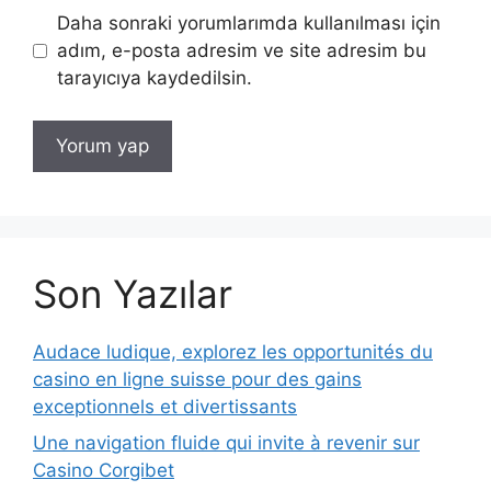
Daha sonraki yorumlarımda kullanılması için
adım, e-posta adresim ve site adresim bu
tarayıcıya kaydedilsin.
Son Yazılar
Audace ludique, explorez les opportunités du
casino en ligne suisse pour des gains
exceptionnels et divertissants
Une navigation fluide qui invite à revenir sur
Casino Corgibet