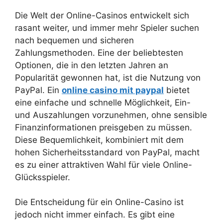
Die Welt der Online-Casinos entwickelt sich
rasant weiter, und immer mehr Spieler suchen
nach bequemen und sicheren
Zahlungsmethoden. Eine der beliebtesten
Optionen, die in den letzten Jahren an
Popularität gewonnen hat, ist die Nutzung von
PayPal. Ein
online casino mit paypal
bietet
eine einfache und schnelle Möglichkeit, Ein-
und Auszahlungen vorzunehmen, ohne sensible
Finanzinformationen preisgeben zu müssen.
Diese Bequemlichkeit, kombiniert mit dem
hohen Sicherheitsstandard von PayPal, macht
es zu einer attraktiven Wahl für viele Online-
Glücksspieler.
Die Entscheidung für ein Online-Casino ist
jedoch nicht immer einfach. Es gibt eine