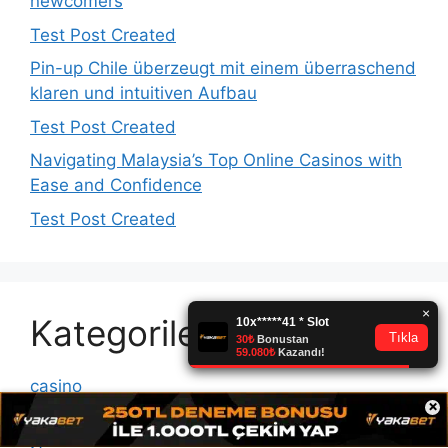
newcomers
Test Post Created
Pin-up Chile überzeugt mit einem überraschend
klaren und intuitiven Aufbau
Test Post Created
Navigating Malaysia’s Top Online Casinos with
Ease and Confidence
Test Post Created
Kategoriler
casino
×
Casinoprom