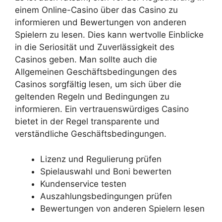
einem Online-Casino über das Casino zu
informieren und Bewertungen von anderen
Spielern zu lesen. Dies kann wertvolle Einblicke
in die Seriosität und Zuverlässigkeit des
Casinos geben. Man sollte auch die
Allgemeinen Geschäftsbedingungen des
Casinos sorgfältig lesen, um sich über die
geltenden Regeln und Bedingungen zu
informieren. Ein vertrauenswürdiges Casino
bietet in der Regel transparente und
verständliche Geschäftsbedingungen.
Lizenz und Regulierung prüfen
Spielauswahl und Boni bewerten
Kundenservice testen
Auszahlungsbedingungen prüfen
Bewertungen von anderen Spielern lesen