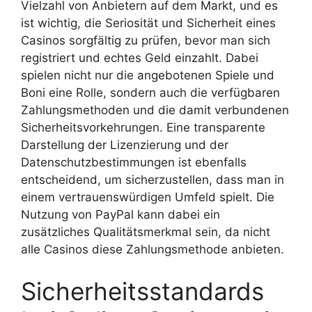
Vielzahl von Anbietern auf dem Markt, und es
ist wichtig, die Seriosität und Sicherheit eines
Casinos sorgfältig zu prüfen, bevor man sich
registriert und echtes Geld einzahlt. Dabei
spielen nicht nur die angebotenen Spiele und
Boni eine Rolle, sondern auch die verfügbaren
Zahlungsmethoden und die damit verbundenen
Sicherheitsvorkehrungen. Eine transparente
Darstellung der Lizenzierung und der
Datenschutzbestimmungen ist ebenfalls
entscheidend, um sicherzustellen, dass man in
einem vertrauenswürdigen Umfeld spielt. Die
Nutzung von PayPal kann dabei ein
zusätzliches Qualitätsmerkmal sein, da nicht
alle Casinos diese Zahlungsmethode anbieten.
Sicherheitsstandards