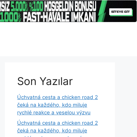
Son Yazılar
Úchvatná cesta a chicken road 2
čeká na každého, kdo miluje
rychlé reakce a veselou výzvu
Úchvatná cesta a chicken road 2
čeká na každého, kdo miluje