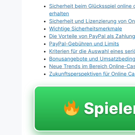
Sicherheit beim Glücksspiel online
erhalten
Sicherheit und Lizenzierung von On
Wichtige Sicherheitsmerkmale
Die Vorteile von PayPal als Zahlu
PayPal-Gebühren und Limits
Kriterien für die Auswahl eines ser
Bonusangebote und Umsatzbedin
Neue Trends im Bereich Online-Ca
Zukunftsperspektiven für Online C
Spiel