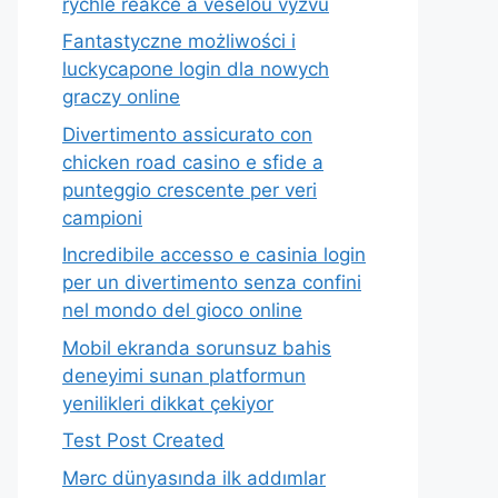
rychlé reakce a veselou výzvu
Fantastyczne możliwości i
luckycapone login dla nowych
graczy online
Divertimento assicurato con
chicken road casino e sfide a
punteggio crescente per veri
campioni
Incredibile accesso e casinia login
per un divertimento senza confini
nel mondo del gioco online
Mobil ekranda sorunsuz bahis
deneyimi sunan platformun
yenilikleri dikkat çekiyor
Test Post Created
Mərc dünyasında ilk addımlar