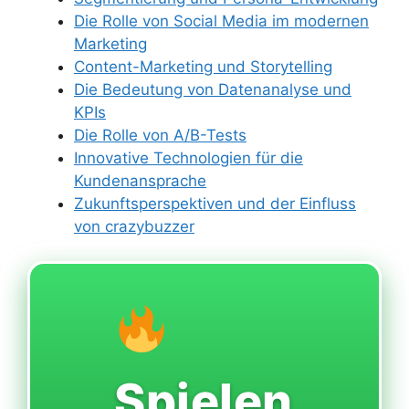
Die Rolle von Social Media im modernen
Marketing
Content-Marketing und Storytelling
Die Bedeutung von Datenanalyse und
KPIs
Die Rolle von A/B-Tests
Innovative Technologien für die
Kundenansprache
Zukunftsperspektiven und der Einfluss
von crazybuzzer
Spielen