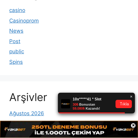
casino
Casinoprom
News
Post
public
Spins
Arşivler
Ağustos 2026
Temmuz 2026
×
Haziran 2026