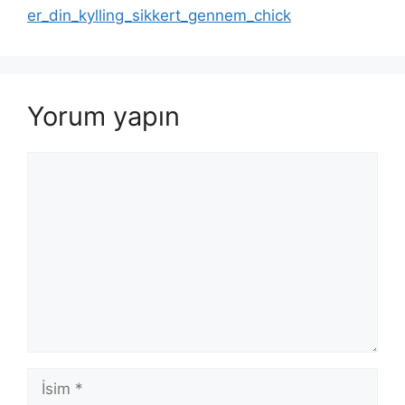
er_din_kylling_sikkert_gennem_chick
Yorum yapın
Yorum
İsim