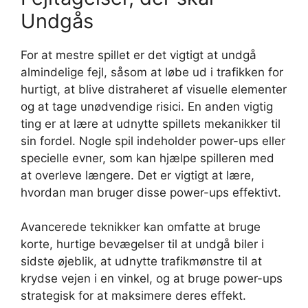
Undgås
For at mestre spillet er det vigtigt at undgå
almindelige fejl, såsom at løbe ud i trafikken for
hurtigt, at blive distraheret af visuelle elementer
og at tage unødvendige risici. En anden vigtig
ting er at lære at udnytte spillets mekanikker til
sin fordel. Nogle spil indeholder power-ups eller
specielle evner, som kan hjælpe spilleren med
at overleve længere. Det er vigtigt at lære,
hvordan man bruger disse power-ups effektivt.
Avancerede teknikker kan omfatte at bruge
korte, hurtige bevægelser til at undgå biler i
sidste øjeblik, at udnytte trafikmønstre til at
krydse vejen i en vinkel, og at bruge power-ups
strategisk for at maksimere deres effekt.