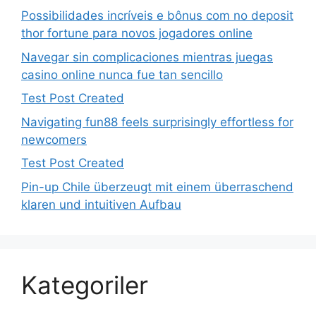
Possibilidades incríveis e bônus com no deposit
thor fortune para novos jogadores online
Navegar sin complicaciones mientras juegas
casino online nunca fue tan sencillo
Test Post Created
Navigating fun88 feels surprisingly effortless for
newcomers
Test Post Created
Pin-up Chile überzeugt mit einem überraschend
klaren und intuitiven Aufbau
Kategoriler