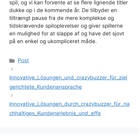
spil, og vi kan forvente at se flere lignende titler
dukke op i de kommende år. De tilbyder en
tiltrængt pause fra de mere komplekse og
tidskrævende spiloplevelser og giver spillerne
en mulighed for at slappe af og have det sjovt
på en enkel og ukompliceret måde.
Kategoriler
Post
Innovative_Lösungen_und_crazybuzzer_für_ziel
gerichtete_Kundenansprache
Innovative_Lösungen_durch_crazybuzzer_für_na
chhaltiges_Kundenerlebnis_und_effe