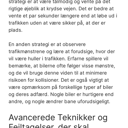
strategi er at være tålmodig og vente på det
rigtige øjeblik at krydse vejen. Det er bedre at
vente et par sekunder længere end at løbe ud i
trafikken uden at være sikker på, at der er
plads.
En anden strategi er at observere
trafikmønstrene og lære at forudsige, hvor der
vil være huller i trafikken. Erfarne spillere vil
bemærke, at bilerne ofte følger visse mønstre,
og de vil bruge denne viden til at minimere
risikoen for kollisioner. Det er også vigtigt at
være opmærksom på forskellige typer af biler
og deres adfærd. Nogle biler er hurtigere end
andre, og nogle ændrer bane uforudsigeligt.
Avancerede Teknikker og
Fejltagelser, der skal