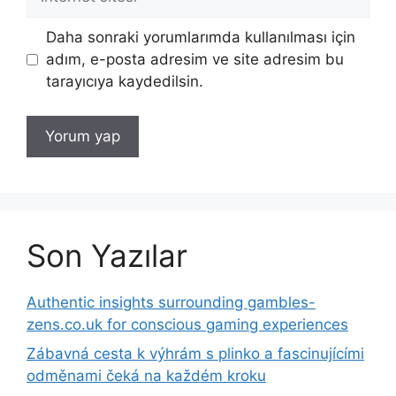
sitesi
Daha sonraki yorumlarımda kullanılması için
adım, e-posta adresim ve site adresim bu
tarayıcıya kaydedilsin.
Son Yazılar
Authentic insights surrounding gambles-
zens.co.uk for conscious gaming experiences
Zábavná cesta k výhrám s plinko a fascinujícími
odměnami čeká na každém kroku