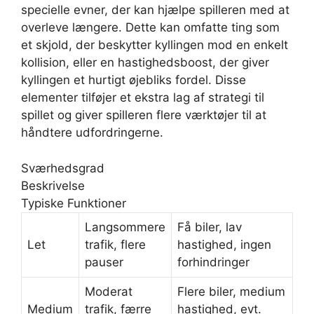
specielle evner, der kan hjælpe spilleren med at
overleve længere. Dette kan omfatte ting som
et skjold, der beskytter kyllingen mod en enkelt
kollision, eller en hastighedsboost, der giver
kyllingen et hurtigt øjebliks fordel. Disse
elementer tilføjer et ekstra lag af strategi til
spillet og giver spilleren flere værktøjer til at
håndtere udfordringerne.
Sværhedsgrad
Beskrivelse
Typiske Funktioner
Langsommere
Få biler, lav
Let
trafik, flere
hastighed, ingen
pauser
forhindringer
Moderat
Flere biler, medium
Medium
trafik, færre
hastighed, evt.