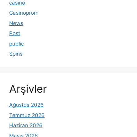
casino
Casinoprom
News
Post
public
Spins
Arşivler
Ağustos 2026
Temmuz 2026
Haziran 2026
Mayıs 2026