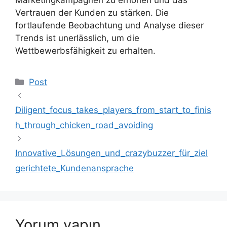
Vertrauen der Kunden zu stärken. Die
fortlaufende Beobachtung und Analyse dieser
Trends ist unerlässlich, um die
Wettbewerbsfähigkeit zu erhalten.
Kategoriler
Post
Diligent_focus_takes_players_from_start_to_finis
h_through_chicken_road_avoiding
Innovative_Lösungen_und_crazybuzzer_für_ziel
gerichtete_Kundenansprache
Yorum yapın