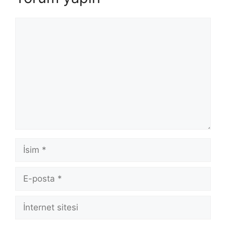
Yorum
İsim
E-
posta
İnternet
sitesi