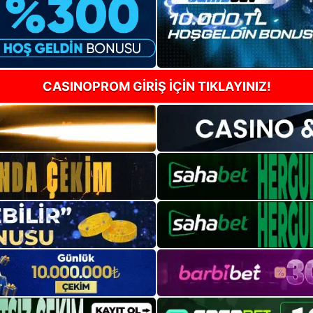
CASINOPROM GİRİŞ İÇİN TIKLAYINIZ!