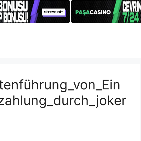
ntenführung_von_Ein
zahlung_durch_joker