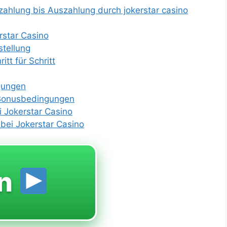
zahlung bis Auszahlung durch jokerstar casino
rstar Casino
stellung
itt für Schritt
gungen
 Bonusbedingungen
 Jokerstar Casino
bei Jokerstar Casino
en