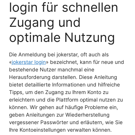
login für schnellen
Zugang und
optimale Nutzung
Die Anmeldung bei jokerstar, oft auch als
«
jokerstar login
» bezeichnet, kann für neue und
bestehende Nutzer manchmal eine
Herausforderung darstellen. Diese Anleitung
bietet detaillierte Informationen und hilfreiche
Tipps, um den Zugang zu Ihrem Konto zu
erleichtern und die Plattform optimal nutzen zu
können. Wir gehen auf häufige Probleme ein,
geben Anleitungen zur Wiederherstellung
vergessener Passwörter und erläutern, wie Sie
Ihre Kontoeinstellungen verwalten können.