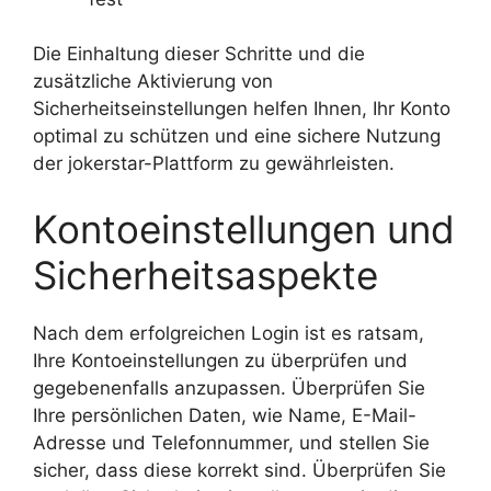
Die Einhaltung dieser Schritte und die
zusätzliche Aktivierung von
Sicherheitseinstellungen helfen Ihnen, Ihr Konto
optimal zu schützen und eine sichere Nutzung
der jokerstar-Plattform zu gewährleisten.
Kontoeinstellungen und
Sicherheitsaspekte
Nach dem erfolgreichen Login ist es ratsam,
Ihre Kontoeinstellungen zu überprüfen und
gegebenenfalls anzupassen. Überprüfen Sie
Ihre persönlichen Daten, wie Name, E-Mail-
Adresse und Telefonnummer, und stellen Sie
sicher, dass diese korrekt sind. Überprüfen Sie