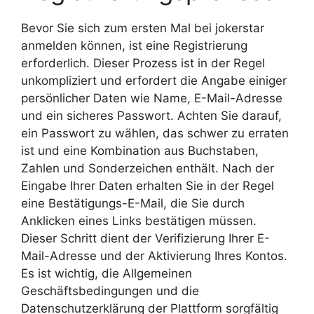
Bevor Sie sich zum ersten Mal bei jokerstar
anmelden können, ist eine Registrierung
erforderlich. Dieser Prozess ist in der Regel
unkompliziert und erfordert die Angabe einiger
persönlicher Daten wie Name, E-Mail-Adresse
und ein sicheres Passwort. Achten Sie darauf,
ein Passwort zu wählen, das schwer zu erraten
ist und eine Kombination aus Buchstaben,
Zahlen und Sonderzeichen enthält. Nach der
Eingabe Ihrer Daten erhalten Sie in der Regel
eine Bestätigungs-E-Mail, die Sie durch
Anklicken eines Links bestätigen müssen.
Dieser Schritt dient der Verifizierung Ihrer E-
Mail-Adresse und der Aktivierung Ihres Kontos.
Es ist wichtig, die Allgemeinen
Geschäftsbedingungen und die
Datenschutzerklärung der Plattform sorgfältig