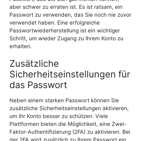
aber schwer zu erraten ist. Es ist ratsam, ein
Passwort zu verwenden, das Sie noch nie zuvor
verwendet haben. Eine erfolgreiche
Passwortwiederherstellung ist ein wichtiger
Schritt, um wieder Zugang zu Ihrem Konto zu
erhalten.
Zusätzliche
Sicherheitseinstellungen für
das Passwort
Neben einem starken Passwort können Sie
zusätzliche Sicherheitseinstellungen aktivieren,
um Ihr Konto besser zu schützen. Viele
Plattformen bieten die Möglichkeit, eine Zwei-
Faktor-Authentifizierung (2FA) zu aktivieren. Bei
der 2FA wird zusätzlich zu Ihrem Passwort ein