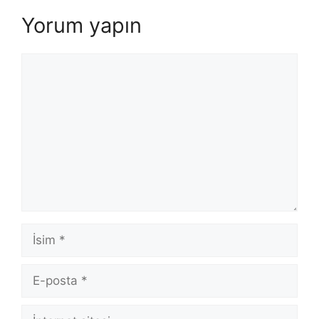
Yorum yapın
Yorum
İsim
E-
posta
İnternet