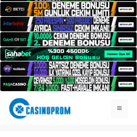
İçeriğe
atla
Menü