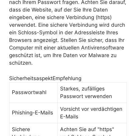
nach Ihrem Passwort fragen. Achten Sie darauf,
dass die Website, auf der Sie Ihre Daten
eingeben, eine sichere Verbindung (https)
verwendet. Eine sichere Verbindung wird durch
ein Schloss-Symbol in der Adressleiste Ihres
Browsers angezeigt. Stellen Sie sicher, dass Ihr
Computer mit einer aktuellen Antivirensoftware
geschützt ist, um Ihre Daten vor Malware zu
schützen.
SicherheitsaspektEmpfehlung
Starkes, zufälliges
Passwortwahl
Passwort verwenden
Vorsicht vor verdächtigen
Phishing-E-Mails
E-Mails
Sichere
Achten Sie auf "https"