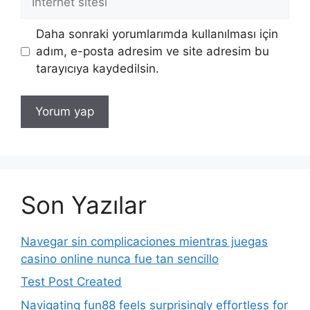
sitesi
Daha sonraki yorumlarımda kullanılması için
adım, e-posta adresim ve site adresim bu
tarayıcıya kaydedilsin.
Son Yazılar
Navegar sin complicaciones mientras juegas
casino online nunca fue tan sencillo
Test Post Created
Navigating fun88 feels surprisingly effortless for