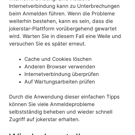
Internetverbindung kann zu Unterbrechungen
beim Anmelden führen. Wenn die Probleme
weiterhin bestehen, kann es sein, dass die
jokerstar-Plattform vorübergehend gewartet
wird. Warten Sie in diesem Fall eine Weile und
versuchen Sie es später erneut.
Cache und Cookies löschen
Anderen Browser verwenden
Internetverbindung überprüfen
Auf Wartungsarbeiten prüfen
Durch die Anwendung dieser einfachen Tipps
können Sie viele Anmeldeprobleme
selbstständig beheben und wieder schnell
Zugriff auf jokerstar erhalten.