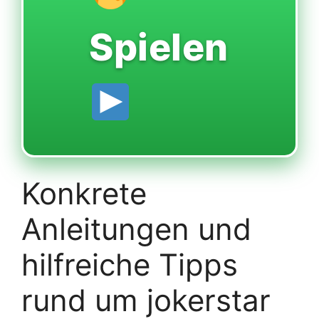
Spielen
Konkrete
Anleitungen und
hilfreiche Tipps
rund um jokerstar