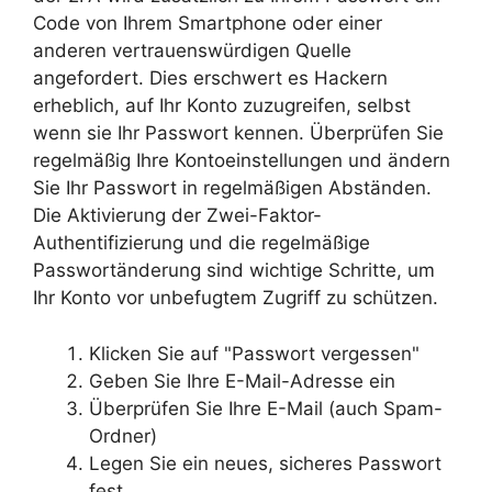
Code von Ihrem Smartphone oder einer
anderen vertrauenswürdigen Quelle
angefordert. Dies erschwert es Hackern
erheblich, auf Ihr Konto zuzugreifen, selbst
wenn sie Ihr Passwort kennen. Überprüfen Sie
regelmäßig Ihre Kontoeinstellungen und ändern
Sie Ihr Passwort in regelmäßigen Abständen.
Die Aktivierung der Zwei-Faktor-
Authentifizierung und die regelmäßige
Passwortänderung sind wichtige Schritte, um
Ihr Konto vor unbefugtem Zugriff zu schützen.
Klicken Sie auf "Passwort vergessen"
Geben Sie Ihre E-Mail-Adresse ein
Überprüfen Sie Ihre E-Mail (auch Spam-
Ordner)
Legen Sie ein neues, sicheres Passwort
fest