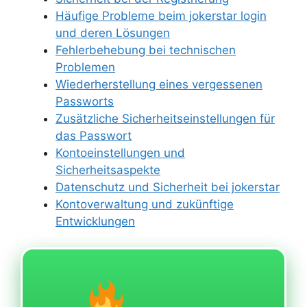
Häufige Probleme beim jokerstar login
und deren Lösungen
Fehlerbehebung bei technischen
Problemen
Wiederherstellung eines vergessenen
Passworts
Zusätzliche Sicherheitseinstellungen für
das Passwort
Kontoeinstellungen und
Sicherheitsaspekte
Datenschutz und Sicherheit bei jokerstar
Kontoverwaltung und zukünftige
Entwicklungen