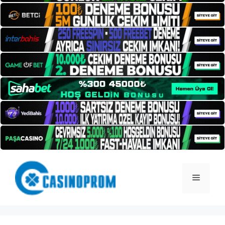
İçeriğe
atla
Menü