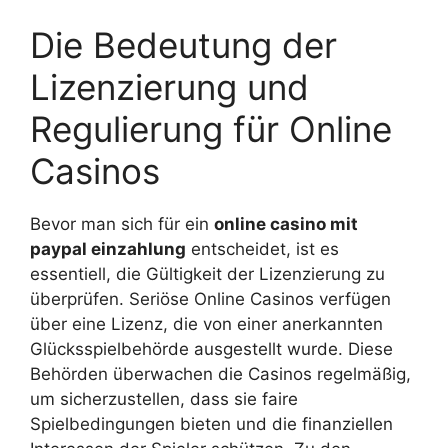
Die Bedeutung der
Lizenzierung und
Regulierung für Online
Casinos
Bevor man sich für ein
online casino mit
paypal einzahlung
entscheidet, ist es
essentiell, die Gültigkeit der Lizenzierung zu
überprüfen. Seriöse Online Casinos verfügen
über eine Lizenz, die von einer anerkannten
Glücksspielbehörde ausgestellt wurde. Diese
Behörden überwachen die Casinos regelmäßig,
um sicherzustellen, dass sie faire
Spielbedingungen bieten und die finanziellen