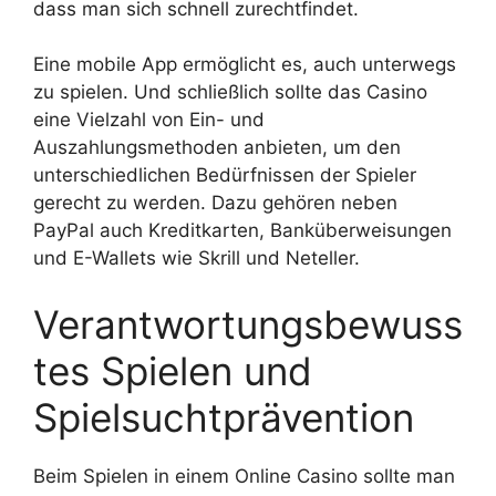
dass man sich schnell zurechtfindet.
Eine mobile App ermöglicht es, auch unterwegs
zu spielen. Und schließlich sollte das Casino
eine Vielzahl von Ein- und
Auszahlungsmethoden anbieten, um den
unterschiedlichen Bedürfnissen der Spieler
gerecht zu werden. Dazu gehören neben
PayPal auch Kreditkarten, Banküberweisungen
und E-Wallets wie Skrill und Neteller.
Verantwortungsbewuss
tes Spielen und
Spielsuchtprävention
Beim Spielen in einem Online Casino sollte man