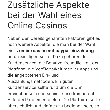
Zusätzliche Aspekte
bei der Wahl eines
Online Casinos
Neben den bereits genannten Faktoren gibt es
noch weitere Aspekte, die man bei der Wahl
eines
online casino mit paypal einzahlung
berücksichtigen sollte. Dazu gehören der
Kundenservice, die Benutzerfreundlichkeit der
Plattform, die Verfügbarkeit mobiler Apps und
die angebotenen Ein- und
Auszahlungsmethoden. Ein guter
Kundenservice sollte rund um die Uhr
erreichbar sein und schnelle und kompetente
Hilfe bei Problemen bieten. Die Plattform sollte
übersichtlich und einfach zu bedienen sein, so