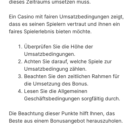
dieses Zeitraums umsetzen muss.
Ein Casino mit fairen Umsatzbedingungen zeigt,
dass es seinen Spielern vertraut und ihnen ein
faires Spielerlebnis bieten möchte.
Überprüfen Sie die Höhe der
Umsatzbedingungen.
Achten Sie darauf, welche Spiele zur
Umsatzbedingung zählen.
Beachten Sie den zeitlichen Rahmen für
die Umsetzung des Bonus.
Lesen Sie die Allgemeinen
Geschäftsbedingungen sorgfältig durch.
Die Beachtung dieser Punkte hilft Ihnen, das
Beste aus einem Bonusangebot herauszuholen.