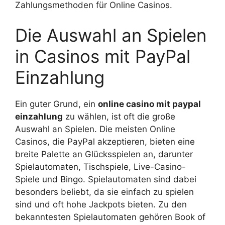
Zahlungsmethoden für Online Casinos.
Die Auswahl an Spielen
in Casinos mit PayPal
Einzahlung
Ein guter Grund, ein
online casino mit paypal
einzahlung
zu wählen, ist oft die große
Auswahl an Spielen. Die meisten Online
Casinos, die PayPal akzeptieren, bieten eine
breite Palette an Glücksspielen an, darunter
Spielautomaten, Tischspiele, Live-Casino-
Spiele und Bingo. Spielautomaten sind dabei
besonders beliebt, da sie einfach zu spielen
sind und oft hohe Jackpots bieten. Zu den
bekanntesten Spielautomaten gehören Book of