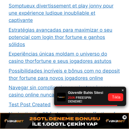
Somptueux divertissement et play jonny pour
une expérience ludique inoubliable et
captivante
Estratégias avançadas para maximizar o seu
potencial com login thor fortune e ganhos
sólidos
Experiências únicas moldam o universo do
casino thorfortune e seus jogadores astutos
Possibilidades incríveis e bônus com no deposit
thor fortune para novos jogadores online
Navegar sin complicaciones mientras juegas
casino online nunca fue tan sencillo
Test Post Created
Navigating fun88 feels surprisingly effortless for
×
newcomers