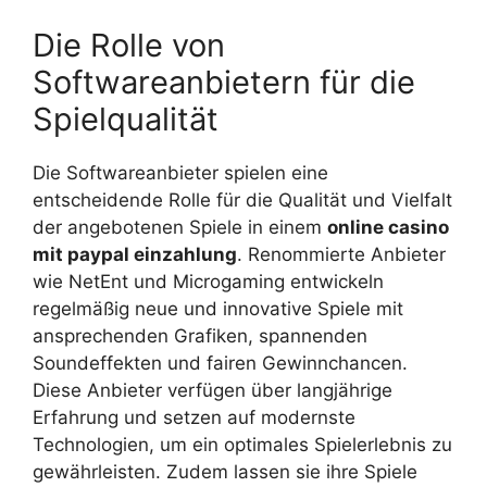
Die Rolle von
Softwareanbietern für die
Spielqualität
Die Softwareanbieter spielen eine
entscheidende Rolle für die Qualität und Vielfalt
der angebotenen Spiele in einem
online casino
mit paypal einzahlung
. Renommierte Anbieter
wie NetEnt und Microgaming entwickeln
regelmäßig neue und innovative Spiele mit
ansprechenden Grafiken, spannenden
Soundeffekten und fairen Gewinnchancen.
Diese Anbieter verfügen über langjährige
Erfahrung und setzen auf modernste
Technologien, um ein optimales Spielerlebnis zu
gewährleisten. Zudem lassen sie ihre Spiele