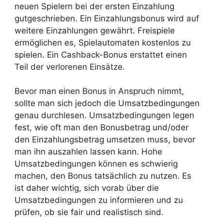
neuen Spielern bei der ersten Einzahlung
gutgeschrieben. Ein Einzahlungsbonus wird auf
weitere Einzahlungen gewährt. Freispiele
ermöglichen es, Spielautomaten kostenlos zu
spielen. Ein Cashback-Bonus erstattet einen
Teil der verlorenen Einsätze.
Bevor man einen Bonus in Anspruch nimmt,
sollte man sich jedoch die Umsatzbedingungen
genau durchlesen. Umsatzbedingungen legen
fest, wie oft man den Bonusbetrag und/oder
den Einzahlungsbetrag umsetzen muss, bevor
man ihn auszahlen lassen kann. Hohe
Umsatzbedingungen können es schwierig
machen, den Bonus tatsächlich zu nutzen. Es
ist daher wichtig, sich vorab über die
Umsatzbedingungen zu informieren und zu
prüfen, ob sie fair und realistisch sind.