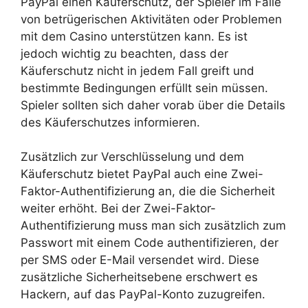
PayPal einen Käuferschutz, der Spieler im Falle
von betrügerischen Aktivitäten oder Problemen
mit dem Casino unterstützen kann. Es ist
jedoch wichtig zu beachten, dass der
Käuferschutz nicht in jedem Fall greift und
bestimmte Bedingungen erfüllt sein müssen.
Spieler sollten sich daher vorab über die Details
des Käuferschutzes informieren.
Zusätzlich zur Verschlüsselung und dem
Käuferschutz bietet PayPal auch eine Zwei-
Faktor-Authentifizierung an, die die Sicherheit
weiter erhöht. Bei der Zwei-Faktor-
Authentifizierung muss man sich zusätzlich zum
Passwort mit einem Code authentifizieren, der
per SMS oder E-Mail versendet wird. Diese
zusätzliche Sicherheitsebene erschwert es
Hackern, auf das PayPal-Konto zuzugreifen.