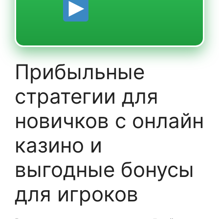
Прибыльные
стратегии для
новичков с онлайн
казино и
выгодные бонусы
для игроков