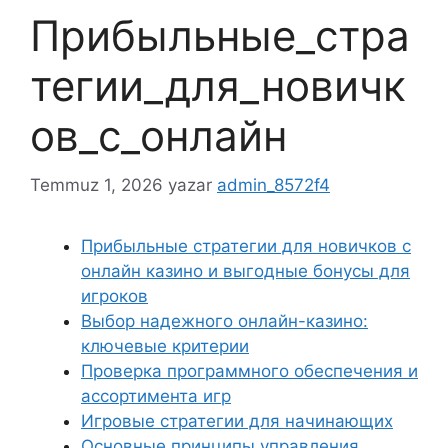
Прибыльные_стра
тегии_для_новичк
ов_с_онлайн
Temmuz 1, 2026
yazar
admin_8572f4
Прибыльные стратегии для новичков с
онлайн казино и выгодные бонусы для
игроков
Выбор надежного онлайн-казино:
ключевые критерии
Проверка программного обеспечения и
ассортимента игр
Игровые стратегии для начинающих
Основные принципы управления