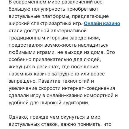
В современном мире развлечений всё
большую популярность приобретают
виртуальные платформы, предлагающие
широкий спектр азартных игр.
Онлайн казино
стали доступной альтернативой
традиционным игорным заведениям,
предоставляя возможность насладиться
любимыми играми, не выходя из дома. Это
особенно привлекательно для людей,
живущих в регионах, где посещение
наземных казино затруднено или вовсе
запрещено. Развитие технологий и
увеличение скорости интернет-соединения
сделали игру в онлайн-казино комфортной и
удобной для широкой аудитории.
Однако, прежде чем окунуться в мир
виртуальных ставок, важно понимать, что