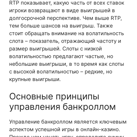
RTP показывает, какую часть от всех ставок
игроки возвращают в виде выигрышей в
долгосрочной перспективе. Чем выше RTP,
тем больше шансов на выигрыш. Также
стоит обращать внимание на волатильность
слота – показатель, отражающий частоту и
размер выигрышей. Слоты с низкой
волатильностью предлагают частые, но
небольшие выигрыши, в то время как слоты
с высокой волатильностью – редкие, но
крупные выигрыши.
Основные принципы
управления банкроллом
Управление банкроллом является ключевым
аспектом успешной игры в онлайн-казино.
Прежде чем начать игру, определите сумму,