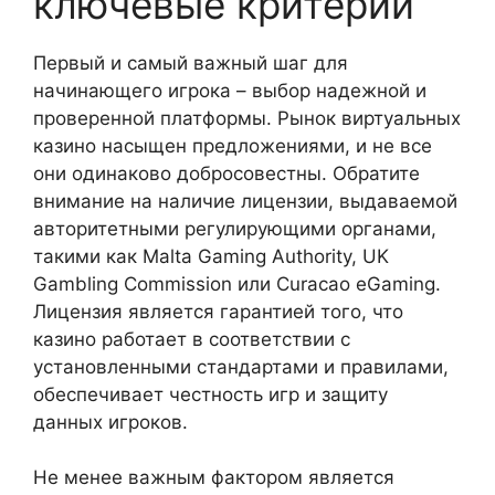
ключевые критерии
Первый и самый важный шаг для
начинающего игрока – выбор надежной и
проверенной платформы. Рынок виртуальных
казино насыщен предложениями, и не все
они одинаково добросовестны. Обратите
внимание на наличие лицензии, выдаваемой
авторитетными регулирующими органами,
такими как Malta Gaming Authority, UK
Gambling Commission или Curacao eGaming.
Лицензия является гарантией того, что
казино работает в соответствии с
установленными стандартами и правилами,
обеспечивает честность игр и защиту
данных игроков.
Не менее важным фактором является