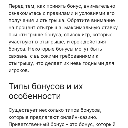
Перед тем, как принять бонус, внимательно
ознакомьтесь с правилами и условиями его
получения и отыгрыша. Обратите внимание
на процент отыгрыша, максимальную ставку
при отыгрыше бонуса, список игр, которые
участвуют в отыгрыше, и срок действия
бонуса. Некоторые бонусы могут быть
связаны с высокими требованиями к
отыгрышу, что делает их невыгодными для
игроков.
Типы бонусов и их
особенности
Существует несколько типов бонусов,
которые предлагают онлайн-казино.
Приветственный бонус – это бонус, который