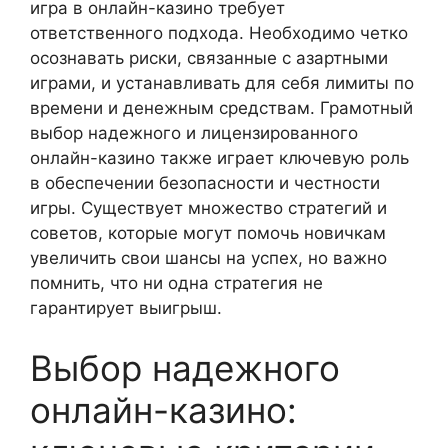
игра в онлайн-казино требует
ответственного подхода. Необходимо четко
осознавать риски, связанные с азартными
играми, и устанавливать для себя лимиты по
времени и денежным средствам. Грамотный
выбор надежного и лицензированного
онлайн-казино также играет ключевую роль
в обеспечении безопасности и честности
игры. Существует множество стратегий и
советов, которые могут помочь новичкам
увеличить свои шансы на успех, но важно
помнить, что ни одна стратегия не
гарантирует выигрыш.
Выбор надежного
онлайн-казино: