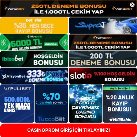
×
CASINOPROM GİRİŞ İÇİN TIKLAYINIZ!