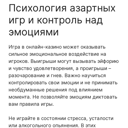
Психология азартных
игр и контроль над
эмоциями
Игра в онлайн-казино может оказывать
сильное эмоциональное воздействие на
игроков. Выигрыши могут вызывать эйфорию
и чувство удовлетворения, а проигрыши –
разочарование и гнев. Важно научиться
контролировать свои эмоции и не принимать
необдуманные решения под влиянием
момента. Не позволяйте эмоциям диктовать
вам правила игры.
Не играйте в состоянии стресса, усталости
или алкогольного опьянения. В этих