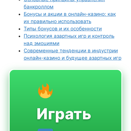
банкроллом
Бонусы и акции в онлайн-казино: как
их правильно использовать
Типы бонусов и их особенности
Психология азартных игр и контроль
над эмоциями
Современные тенденции в индустрии
онлайн-казино и будущее азартных игр
Играть