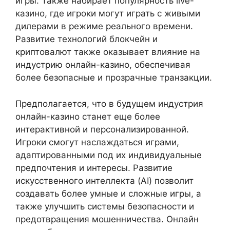
игры. Также набирает популярность live-
казино, где игроки могут играть с живыми
дилерами в режиме реального времени.
Развитие технологий блокчейн и
криптовалют также оказывает влияние на
индустрию онлайн-казино, обеспечивая
более безопасные и прозрачные транзакции.
Предполагается, что в будущем индустрия
онлайн-казино станет еще более
интерактивной и персонализированной.
Игроки смогут наслаждаться играми,
адаптированными под их индивидуальные
предпочтения и интересы. Развитие
искусственного интеллекта (AI) позволит
создавать более умные и сложные игры, а
также улучшить системы безопасности и
предотвращения мошенничества. Онлайн