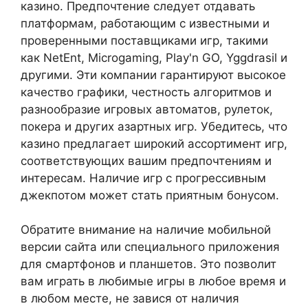
казино. Предпочтение следует отдавать
платформам, работающим с известными и
проверенными поставщиками игр, такими
как NetEnt, Microgaming, Play'n GO, Yggdrasil и
другими. Эти компании гарантируют высокое
качество графики, честность алгоритмов и
разнообразие игровых автоматов, рулеток,
покера и других азартных игр. Убедитесь, что
казино предлагает широкий ассортимент игр,
соответствующих вашим предпочтениям и
интересам. Наличие игр с прогрессивным
джекпотом может стать приятным бонусом.
Обратите внимание на наличие мобильной
версии сайта или специального приложения
для смартфонов и планшетов. Это позволит
вам играть в любимые игры в любое время и
в любом месте, не завися от наличия