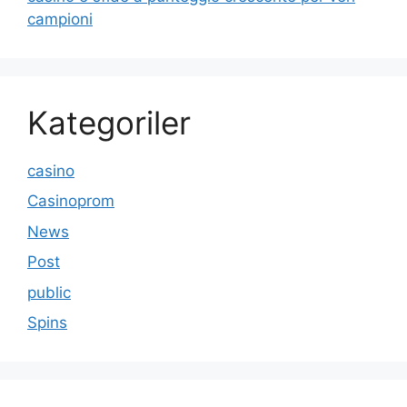
campioni
Kategoriler
casino
Casinoprom
News
Post
public
Spins