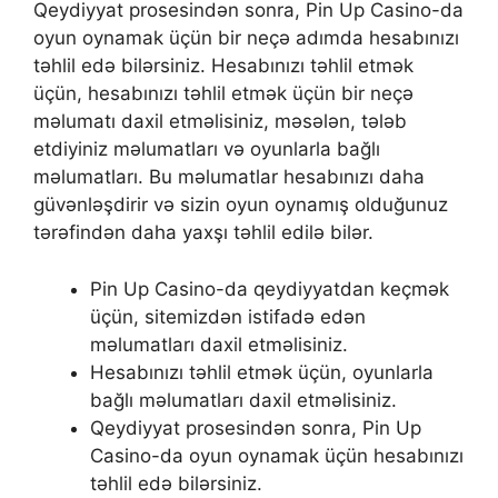
Qeydiyyat prosesindən sonra, Pin Up Casino-da
oyun oynamak üçün bir neçə adımda hesabınızı
təhlil edə bilərsiniz. Hesabınızı təhlil etmək
üçün, hesabınızı təhlil etmək üçün bir neçə
məlumatı daxil etməlisiniz, məsələn, tələb
etdiyiniz məlumatları və oyunlarla bağlı
məlumatları. Bu məlumatlar hesabınızı daha
güvənləşdirir və sizin oyun oynamış olduğunuz
tərəfindən daha yaxşı təhlil edilə bilər.
Pin Up Casino-da qeydiyyatdan keçmək
üçün, sitemizdən istifadə edən
məlumatları daxil etməlisiniz.
Hesabınızı təhlil etmək üçün, oyunlarla
bağlı məlumatları daxil etməlisiniz.
Qeydiyyat prosesindən sonra, Pin Up
Casino-da oyun oynamak üçün hesabınızı
təhlil edə bilərsiniz.