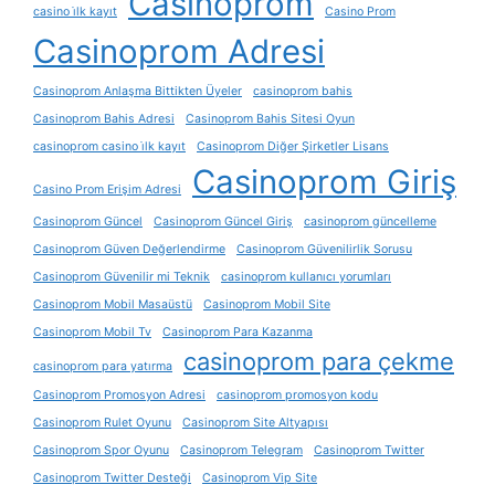
Casinoprom
casino i̇lk kayıt
Casino Prom
Casinoprom Adresi
Casinoprom Anlaşma Bittikten Üyeler
casinoprom bahis
Casinoprom Bahis Adresi
Casinoprom Bahis Sitesi Oyun
casinoprom casino i̇lk kayıt
Casinoprom Diğer Şirketler Lisans
Casinoprom Giriş
Casino Prom Erişim Adresi
Casinoprom Güncel
Casinoprom Güncel Giriş
casinoprom güncelleme
Casinoprom Güven Değerlendirme
Casinoprom Güvenilirlik Sorusu
Casinoprom Güvenilir mi Teknik
casinoprom kullanıcı yorumları
Casinoprom Mobil Masaüstü
Casinoprom Mobil Site
Casinoprom Mobil Tv
Casinoprom Para Kazanma
casinoprom para çekme
casinoprom para yatırma
Casinoprom Promosyon Adresi
casinoprom promosyon kodu
Casinoprom Rulet Oyunu
Casinoprom Site Altyapısı
Casinoprom Spor Oyunu
Casinoprom Telegram
Casinoprom Twitter
Casinoprom Twitter Desteği
Casinoprom Vip Site