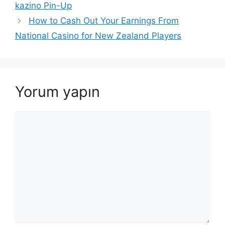
kazino Pin-Up
How to Cash Out Your Earnings From
National Casino for New Zealand Players
Yorum yapın
Yorum