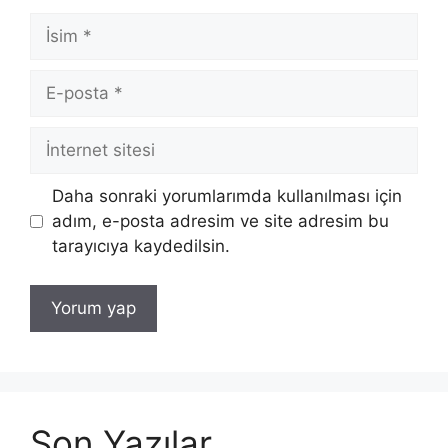
İsim
E-
posta
İnternet
sitesi
Daha sonraki yorumlarımda kullanılması için
adım, e-posta adresim ve site adresim bu
tarayıcıya kaydedilsin.
Son Yazılar