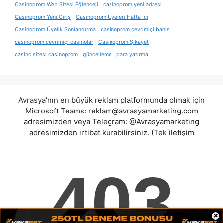
Casinoprom Web Sitesi Eğlenceli
casinoprom yeni adresi
Casinoprom Yeni Giriş
Casinoprom Üyeleri Hafta İçi
Casinoprom Üyelik Sonlandırma
casinoprom çevrimiçi bahis
casinoprom çevrimiçi casinolar
Casinoprom Şikayet
casino sitesi casinoprom
güncelleme
para yatırma
Avrasya'nın en büyük reklam platformunda olmak için
Microsoft Teams:
reklam@avrasyamarketing.com
adresimizden veya Telegram: @Avrasyamarketing
adresimizden irtibat kurabilirsiniz. (Tek iletişim
adreslerimiz teams / telegram ve mail adresimizdir.
Harici hiçbir iletişim adresimiz bulunmamaktadır.
Lütfen itibar etmeyiniz.) Türkiye yasalarına göre 7258
sayılı kanun uyarınca yasa dışı bahis oynamanın
cezaları mevcuttur. Şu an bulunduğunuz site hiç bir
şekilde illegal bahis oyunları oynatmıyor ve oynamaya
aracı olmuyordur.
venusbet
|
ilelebet
|
betcool
|
×
baykolik
|
bitcasino
|
rexabet
|
parabingo
|
adiosbet