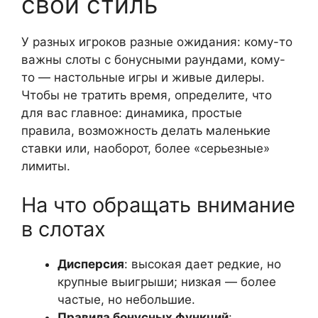
свой стиль
У разных игроков разные ожидания: кому-то
важны слоты с бонусными раундами, кому-
то — настольные игры и живые дилеры.
Чтобы не тратить время, определите, что
для вас главное: динамика, простые
правила, возможность делать маленькие
ставки или, наоборот, более «серьезные»
лимиты.
На что обращать внимание
в слотах
Дисперсия
: высокая дает редкие, но
крупные выигрыши; низкая — более
частые, но небольшие.
Правила бонусных функций
: