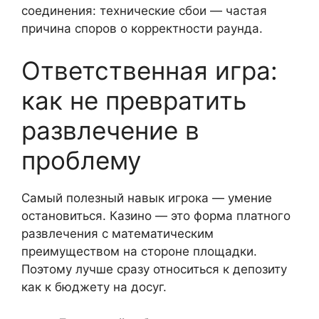
соединения: технические сбои — частая
причина споров о корректности раунда.
Ответственная игра:
как не превратить
развлечение в
проблему
Самый полезный навык игрока — умение
остановиться. Казино — это форма платного
развлечения с математическим
преимуществом на стороне площадки.
Поэтому лучше сразу относиться к депозиту
как к бюджету на досуг.