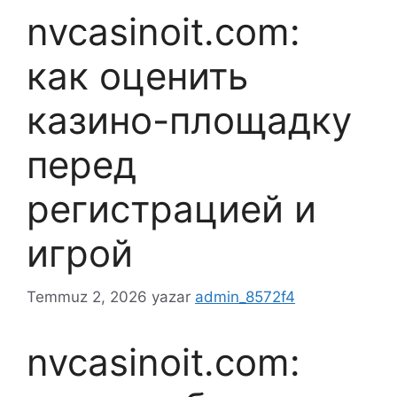
nvcasinoit.com:
как оценить
казино-площадку
перед
регистрацией и
игрой
Temmuz 2, 2026
yazar
admin_8572f4
nvcasinoit.com: