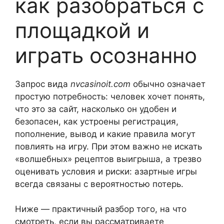
как разобраться с
площадкой и
играть осознанно
Запрос вида
nvcasinoit.com
обычно означает
простую потребность: человек хочет понять,
что это за сайт, насколько он удобен и
безопасен, как устроены регистрация,
пополнение, вывод и какие правила могут
повлиять на игру. При этом важно не искать
«волшебных» рецептов выигрыша, а трезво
оценивать условия и риски: азартные игры
всегда связаны с вероятностью потерь.
Ниже — практичный разбор того, на что
смотреть, если вы рассматриваете