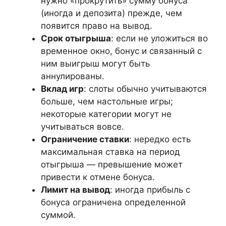
нужно «прокрутить» сумму бонуса
(иногда и депозита) прежде, чем
появится право на вывод.
Срок отыгрыша
: если не уложиться во
временное окно, бонус и связанный с
ним выигрыш могут быть
аннулированы.
Вклад игр
: слоты обычно учитываются
больше, чем настольные игры;
некоторые категории могут не
учитываться вовсе.
Ограничение ставки
: нередко есть
максимальная ставка на период
отыгрыша — превышение может
привести к отмене бонуса.
Лимит на вывод
: иногда прибыль с
бонуса ограничена определенной
суммой.