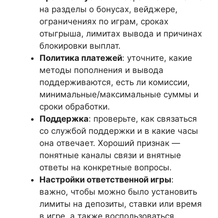
на разделы о бонусах, вейджере,
ограничениях по играм, сроках
отыгрыша, лимитах вывода и причинах
блокировки выплат.
Политика платежей
: уточните, какие
методы пополнения и вывода
поддерживаются, есть ли комиссии,
минимальные/максимальные суммы и
сроки обработки.
Поддержка
: проверьте, как связаться
со службой поддержки и в какие часы
она отвечает. Хороший признак —
понятные каналы связи и внятные
ответы на конкретные вопросы.
Настройки ответственной игры
:
важно, чтобы можно было установить
лимиты на депозиты, ставки или время
в игре, а также воспользоваться