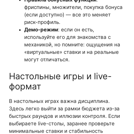
фриспины, множители, покупка бонуса
(если доступно) — все это меняет
риск-профиль.
Демо-режим
: если он есть,
используйте его для знакомства с
механикой, но помните: ощущения на
«виртуальные» ставки и на реальные
могут отличаться.
Настольные игры и live-
формат
В настольных играх важна дисциплина.
Здесь легко выйти за рамки бюджета из-за
быстрых раундов и иллюзии контроля. Если
выбираете live-столы, заранее проверьте
минимальные ставки и стабильность