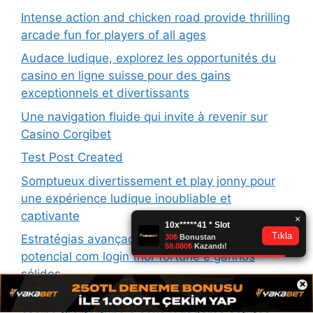
Intense action and chicken road provide thrilling
arcade fun for players of all ages
Audace ludique, explorez les opportunités du
casino en ligne suisse pour des gains
exceptionnels et divertissants
Une navigation fluide qui invite à revenir sur
Casino Corgibet
Test Post Created
Somptueux divertissement et play jonny pour
une expérience ludique inoubliable et
captivante
Estratégias avançadas para maximizar o seu
potencial com login thor fortune e ganhos
sólidos
×
Experiências únicas moldam o universo do