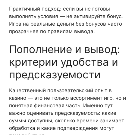
Практичный подход: если вы не готовы
выполнять условия — не активируйте бонус.
Игра на реальные деньги без бонусов часто
прозрачнее по правилам вывода.
Пополнение и вывод:
критерии удобства и
предсказуемости
Качественный пользовательский опыт в
казино — это не только ассортимент игр, но и
понятная финансовая часть. Именно тут
важно оценивать предсказуемость: какие
суммы доступны, сколько времени занимает
обработка и какие подтверждения могут