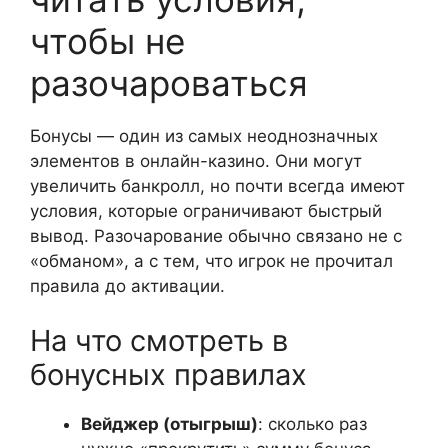
чтобы не
разочароваться
Бонусы — один из самых неоднозначных
элементов в онлайн-казино. Они могут
увеличить банкролл, но почти всегда имеют
условия, которые ограничивают быстрый
вывод. Разочарование обычно связано не с
«обманом», а с тем, что игрок не прочитал
правила до активации.
На что смотреть в
бонусных правилах
Вейджер (отыгрыш)
: сколько раз