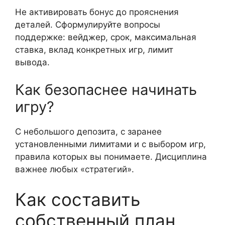
Не активировать бонус до прояснения
деталей. Сформулируйте вопросы
поддержке: вейджер, срок, максимальная
ставка, вклад конкретных игр, лимит
вывода.
Как безопаснее начинать
игру?
С небольшого депозита, с заранее
установленными лимитами и с выбором игр,
правила которых вы понимаете. Дисциплина
важнее любых «стратегий».
Как составить
собственный план