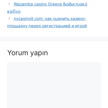
Wazamba casino Greece διαδικτυακό
καζίνο
nvcasinoit.com: как оценить казино-
площадку перед регистрацией и игрой
Yorum yapın
Yorum