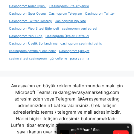
Casinoprom Rulet Oyunu
Casinoprom Site Altyapısı
Casinoprom Spor Oyunu
Casinoprom Telegram
Casinoprom Twitter
Casinoprom Twitter Desteği
Casinoprom Vip Site
Casinoprom Web Sitesi Eğlenceli
casinoprom yeni adresi
Casinoprom Yeni Giriş
Casinoprom Üyeleri Hafta İçi
Casinoprom Üyelik Sonlandırma
casinoprom çevrimiçi bahis
casinoprom çevrimiçi casinolar
Casinoprom Şikayet
casino sitesi casinoprom
güncelleme
para yatırma
Avrasya'nın en büyük reklam platformunda olmak için
Microsoft Teams:
reklam@avrasyamarketing.com
adresimizden veya Telegram: @Avrasyamarketing
adresimizden irtibat kurabilirsiniz. (Tek iletişim
adreslerimiz teams / telegram ve mail adresimizdir.
Harici hiçbir iletişim adresimiz bulunmamaktadır.
Lütfen itibar etmeyiniz.) Türkiye yasalarına göre 7258
sayılı kanun uyarınca yasa dışı bahis oynamanın