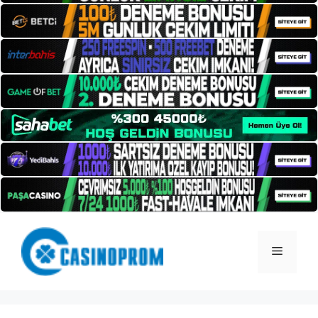
İçeriğe
atla
Menü