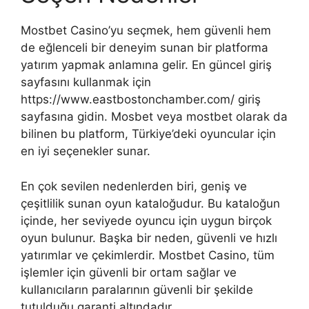
Mostbet Casino’yu seçmek, hem güvenli hem
de eğlenceli bir deneyim sunan bir platforma
yatırım yapmak anlamına gelir. En güncel giriş
sayfasını kullanmak için
https://www.eastbostonchamber.com/ giriş
sayfasına gidin. Mosbet veya mostbet olarak da
bilinen bu platform, Türkiye’deki oyuncular için
en iyi seçenekler sunar.
En çok sevilen nedenlerden biri, geniş ve
çeşitlilik sunan oyun kataloğudur. Bu kataloğun
içinde, her seviyede oyuncu için uygun birçok
oyun bulunur. Başka bir neden, güvenli ve hızlı
yatırımlar ve çekimlerdir. Mostbet Casino, tüm
işlemler için güvenli bir ortam sağlar ve
kullanıcıların paralarının güvenli bir şekilde
tutulduğu garanti altındadır.