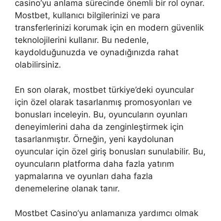
casino’yu anlama sürecinde önemli bir rol oynar.
Mostbet, kullanıcı bilgilerinizi ve para
transferlerinizi korumak için en modern güvenlik
teknolojilerini kullanır. Bu nedenle,
kaydolduğunuzda ve oynadığınızda rahat
olabilirsiniz.
En son olarak, mostbet türkiye’deki oyuncular
için özel olarak tasarlanmış promosyonları ve
bonusları inceleyin. Bu, oyuncuların oyunları
deneyimlerini daha da zenginleştirmek için
tasarlanmıştır. Örneğin, yeni kaydolunan
oyuncular için özel giriş bonusları sunulabilir. Bu,
oyuncuların platforma daha fazla yatırım
yapmalarına ve oyunları daha fazla
denemelerine olanak tanır.
Mostbet Casino’yu anlamanıza yardımcı olmak