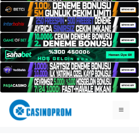
İçeriğe
atla
Menü