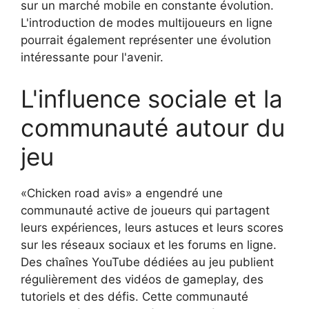
sur un marché mobile en constante évolution.
L'introduction de modes multijoueurs en ligne
pourrait également représenter une évolution
intéressante pour l'avenir.
L'influence sociale et la
communauté autour du
jeu
«Chicken road avis» a engendré une
communauté active de joueurs qui partagent
leurs expériences, leurs astuces et leurs scores
sur les réseaux sociaux et les forums en ligne.
Des chaînes YouTube dédiées au jeu publient
régulièrement des vidéos de gameplay, des
tutoriels et des défis. Cette communauté