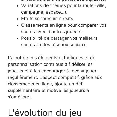
Variations de thèmes pour la route (ville,
campagne, espace…).
Effets sonores immersifs.
Classements en ligne pour comparer vos
scores avec d'autres joueurs.
Possibilité de partager vos meilleurs
scores sur les réseaux sociaux.
L'ajout de ces éléments esthétiques et de
personnalisation contribue à fidéliser les
joueurs et à les encourager à revenir jouer
régulièrement. L'aspect compétitif, grâce aux
classements en ligne, ajoute un défi
supplémentaire et motive les joueurs à
s'améliorer.
L'évolution du jeu