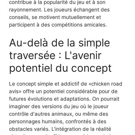
contribue à la popularité du jeu et à son
rayonnement. Les joueurs échangent des
conseils, se motivent mutuellement et
participent à des compétitions amicales.
Au-delà de la simple
traversée : L'avenir
potentiel du concept
Le concept simple et addictif de «chicken road
avis» offre un potentiel considérable pour de
futures évolutions et adaptations. On pourrait
imaginer des versions du jeu où le joueur
contrôle d'autres animaux, ou même des
personnages humains, confrontés à des
obstacles variés. L'intégration de la réalité