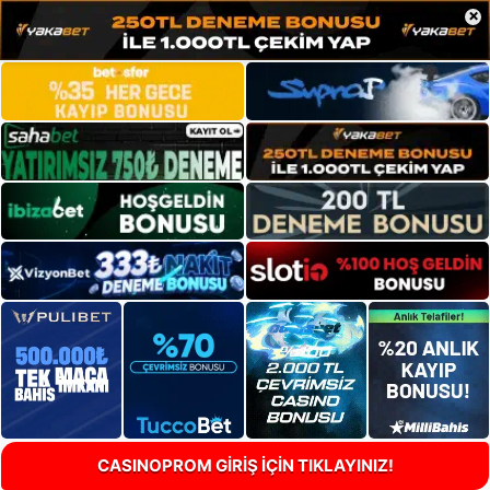
×
CASINOPROM GİRİŞ İÇİN TIKLAYINIZ!