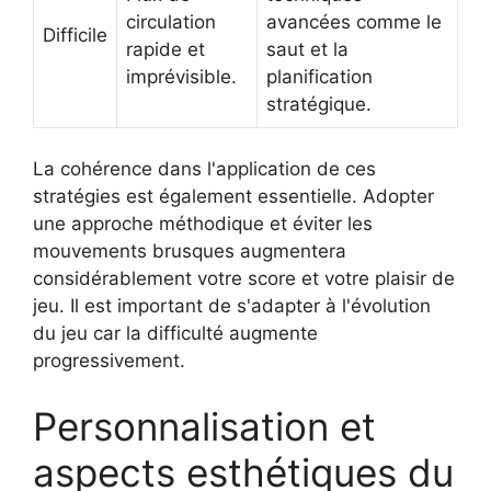
circulation
avancées comme le
Difficile
rapide et
saut et la
imprévisible.
planification
stratégique.
La cohérence dans l'application de ces
stratégies est également essentielle. Adopter
une approche méthodique et éviter les
mouvements brusques augmentera
considérablement votre score et votre plaisir de
jeu. Il est important de s'adapter à l'évolution
du jeu car la difficulté augmente
progressivement.
Personnalisation et
aspects esthétiques du