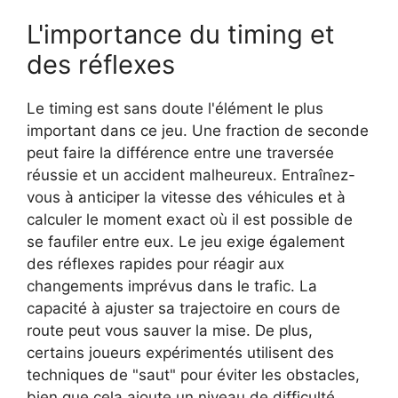
L'importance du timing et
des réflexes
Le timing est sans doute l'élément le plus
important dans ce jeu. Une fraction de seconde
peut faire la différence entre une traversée
réussie et un accident malheureux. Entraînez-
vous à anticiper la vitesse des véhicules et à
calculer le moment exact où il est possible de
se faufiler entre eux. Le jeu exige également
des réflexes rapides pour réagir aux
changements imprévus dans le trafic. La
capacité à ajuster sa trajectoire en cours de
route peut vous sauver la mise. De plus,
certains joueurs expérimentés utilisent des
techniques de "saut" pour éviter les obstacles,
bien que cela ajoute un niveau de difficulté