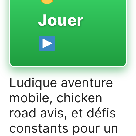
Jouer
Ludique aventure
mobile, chicken
road avis, et défis
constants pour un