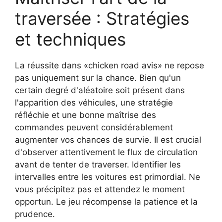
traversée : Stratégies
et techniques
La réussite dans «chicken road avis» ne repose
pas uniquement sur la chance. Bien qu'un
certain degré d'aléatoire soit présent dans
l'apparition des véhicules, une stratégie
réfléchie et une bonne maîtrise des
commandes peuvent considérablement
augmenter vos chances de survie. Il est crucial
d'observer attentivement le flux de circulation
avant de tenter de traverser. Identifier les
intervalles entre les voitures est primordial. Ne
vous précipitez pas et attendez le moment
opportun. Le jeu récompense la patience et la
prudence.