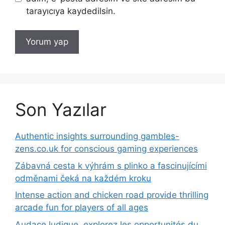
tarayıcıya kaydedilsin.
Son Yazılar
Authentic insights surrounding gambles-
zens.co.uk for conscious gaming experiences
Zábavná cesta k výhrám s plinko a fascinujícími
odměnami čeká na každém kroku
Intense action and chicken road provide thrilling
arcade fun for players of all ages
Audace ludique, explorez les opportunités du