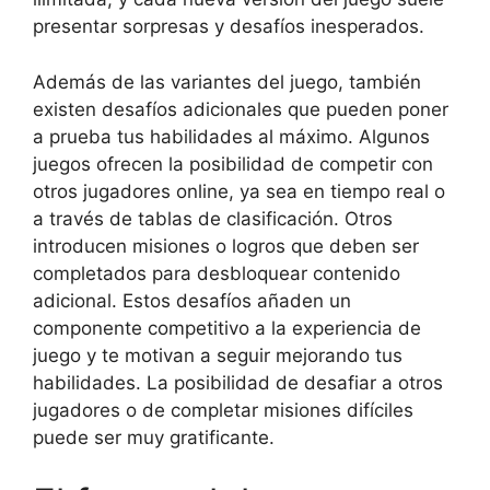
presentar sorpresas y desafíos inesperados.
Además de las variantes del juego, también
existen desafíos adicionales que pueden poner
a prueba tus habilidades al máximo. Algunos
juegos ofrecen la posibilidad de competir con
otros jugadores online, ya sea en tiempo real o
a través de tablas de clasificación. Otros
introducen misiones o logros que deben ser
completados para desbloquear contenido
adicional. Estos desafíos añaden un
componente competitivo a la experiencia de
juego y te motivan a seguir mejorando tus
habilidades. La posibilidad de desafiar a otros
jugadores o de completar misiones difíciles
puede ser muy gratificante.