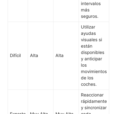
intervalos
más
seguros.
Utilizar
ayudas
visuales si
están
disponibles
Difícil
Alta
Alta
y anticipar
los
movimientos
de los
coches.
Reaccionar
rápidamente
y sincronizar