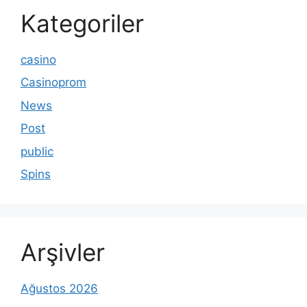
Kategoriler
casino
Casinoprom
News
Post
public
Spins
Arşivler
Ağustos 2026