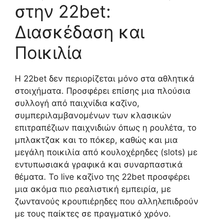
στην 22bet:
Διασκέδαση και
Ποικιλία
Η 22bet δεν περιορίζεται μόνο στα αθλητικά
στοιχήματα. Προσφέρει επίσης μια πλούσια
συλλογή από παιχνίδια καζίνο,
συμπεριλαμβανομένων των κλασικών
επιτραπέζιων παιχνιδιών όπως η ρουλέτα, το
μπλακτζακ και το πόκερ, καθώς και μια
μεγάλη ποικιλία από κουλοχέρηδες (slots) με
εντυπωσιακά γραφικά και συναρπαστικά
θέματα. Το live καζίνο της 22bet προσφέρει
μια ακόμα πιο ρεαλιστική εμπειρία, με
ζωντανούς κρουπιέρηδες που αλληλεπιδρούν
με τους παίκτες σε πραγματικό χρόνο.