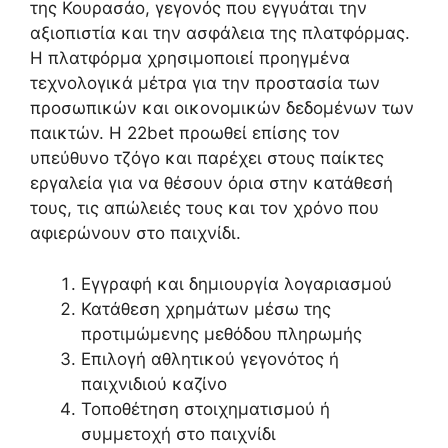
της Κουρασάο, γεγονός που εγγυάται την
αξιοπιστία και την ασφάλεια της πλατφόρμας.
Η πλατφόρμα χρησιμοποιεί προηγμένα
τεχνολογικά μέτρα για την προστασία των
προσωπικών και οικονομικών δεδομένων των
παικτών. Η 22bet προωθεί επίσης τον
υπεύθυνο τζόγο και παρέχει στους παίκτες
εργαλεία για να θέσουν όρια στην κατάθεσή
τους, τις απώλειές τους και τον χρόνο που
αφιερώνουν στο παιχνίδι.
Εγγραφή και δημιουργία λογαριασμού
Κατάθεση χρημάτων μέσω της
προτιμώμενης μεθόδου πληρωμής
Επιλογή αθλητικού γεγονότος ή
παιχνιδιού καζίνο
Τοποθέτηση στοιχηματισμού ή
συμμετοχή στο παιχνίδι