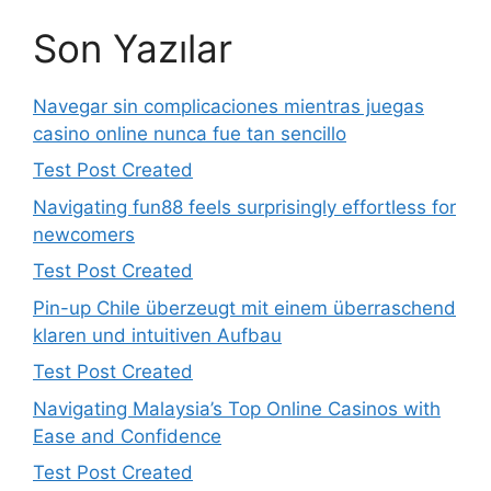
Son Yazılar
Navegar sin complicaciones mientras juegas
casino online nunca fue tan sencillo
Test Post Created
Navigating fun88 feels surprisingly effortless for
newcomers
Test Post Created
Pin-up Chile überzeugt mit einem überraschend
klaren und intuitiven Aufbau
Test Post Created
Navigating Malaysia’s Top Online Casinos with
Ease and Confidence
Test Post Created