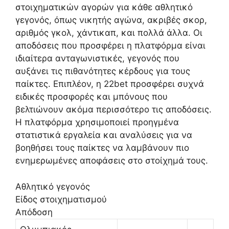
στοιχηματικών αγορών για κάθε αθλητικό
γεγονός, όπως νικητής αγώνα, ακριβές σκορ,
αριθμός γκολ, χάντικαπ, και πολλά άλλα. Οι
αποδόσεις που προσφέρει η πλατφόρμα είναι
ιδιαίτερα ανταγωνιστικές, γεγονός που
αυξάνει τις πιθανότητες κέρδους για τους
παίκτες. Επιπλέον, η 22bet προσφέρει συχνά
ειδικές προσφορές και μπόνους που
βελτιώνουν ακόμα περισσότερο τις αποδόσεις.
Η πλατφόρμα χρησιμοποιεί προηγμένα
στατιστικά εργαλεία και αναλύσεις για να
βοηθήσει τους παίκτες να λαμβάνουν πιο
ενημερωμένες αποφάσεις στο στοίχημά τους.
Αθλητικό γεγονός
Είδος στοιχηματισμού
Απόδοση