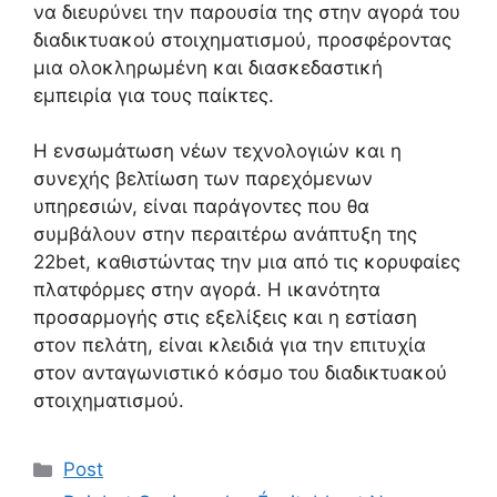
να διευρύνει την παρουσία της στην αγορά του
διαδικτυακού στοιχηματισμού, προσφέροντας
μια ολοκληρωμένη και διασκεδαστική
εμπειρία για τους παίκτες.
Η ενσωμάτωση νέων τεχνολογιών και η
συνεχής βελτίωση των παρεχόμενων
υπηρεσιών, είναι παράγοντες που θα
συμβάλουν στην περαιτέρω ανάπτυξη της
22bet, καθιστώντας την μια από τις κορυφαίες
πλατφόρμες στην αγορά. Η ικανότητα
προσαρμογής στις εξελίξεις και η εστίαση
στον πελάτη, είναι κλειδιά για την επιτυχία
στον ανταγωνιστικό κόσμο του διαδικτυακού
στοιχηματισμού.
Kategoriler
Post