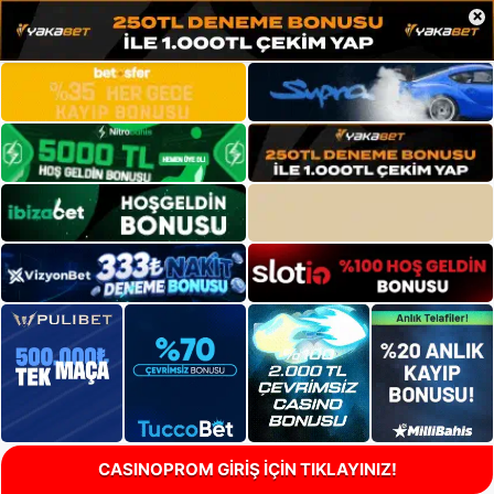
×
CASINOPROM GİRİŞ İÇİN TIKLAYINIZ!