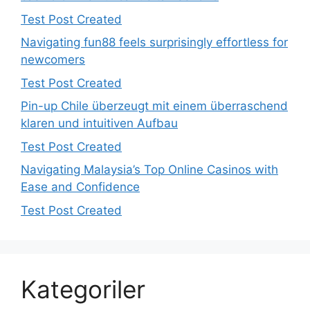
Test Post Created
Navigating fun88 feels surprisingly effortless for
newcomers
Test Post Created
Pin-up Chile überzeugt mit einem überraschend
klaren und intuitiven Aufbau
Test Post Created
Navigating Malaysia’s Top Online Casinos with
Ease and Confidence
Test Post Created
Kategoriler