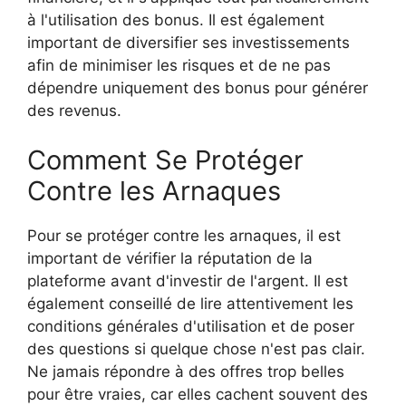
à l'utilisation des bonus. Il est également
important de diversifier ses investissements
afin de minimiser les risques et de ne pas
dépendre uniquement des bonus pour générer
des revenus.
Comment Se Protéger
Contre les Arnaques
Pour se protéger contre les arnaques, il est
important de vérifier la réputation de la
plateforme avant d'investir de l'argent. Il est
également conseillé de lire attentivement les
conditions générales d'utilisation et de poser
des questions si quelque chose n'est pas clair.
Ne jamais répondre à des offres trop belles
pour être vraies, car elles cachent souvent des