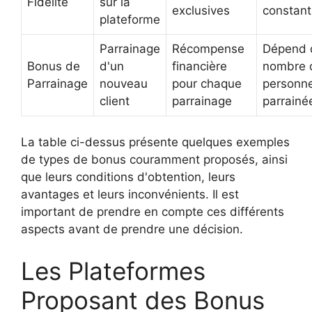
Fidélité
sur la
exclusives
constant
plateforme
Parrainage
Récompense
Dépend 
Bonus de
d'un
financière
nombre 
Parrainage
nouveau
pour chaque
personn
client
parrainage
parrainé
La table ci-dessus présente quelques exemples
de types de bonus couramment proposés, ainsi
que leurs conditions d'obtention, leurs
avantages et leurs inconvénients. Il est
important de prendre en compte ces différents
aspects avant de prendre une décision.
Les Plateformes
Proposant des Bonus