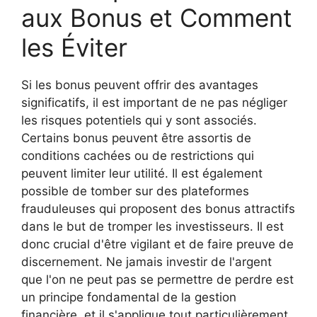
aux Bonus et Comment
les Éviter
Si les bonus peuvent offrir des avantages
significatifs, il est important de ne pas négliger
les risques potentiels qui y sont associés.
Certains bonus peuvent être assortis de
conditions cachées ou de restrictions qui
peuvent limiter leur utilité. Il est également
possible de tomber sur des plateformes
frauduleuses qui proposent des bonus attractifs
dans le but de tromper les investisseurs. Il est
donc crucial d'être vigilant et de faire preuve de
discernement. Ne jamais investir de l'argent
que l'on ne peut pas se permettre de perdre est
un principe fondamental de la gestion
financière, et il s'applique tout particulièrement