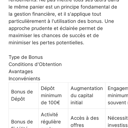
le même panier est un principe fondamental de
la gestion financière, et il s'applique tout
particulièrement à l'utilisation des bonus. Une
approche prudente et éclairée permet de
maximiser les chances de succès et de
minimiser les pertes potentielles.
Type de Bonus
Conditions d'Obtention
Avantages
Inconvénients
Dépôt
Augmentation
Engagem
Bonus de
minimum
du capital
minimu
Dépôt
de 100€
initial
souvent 
Activité
Accès à des
Nécessit
Bonus de
régulière
offres
investis