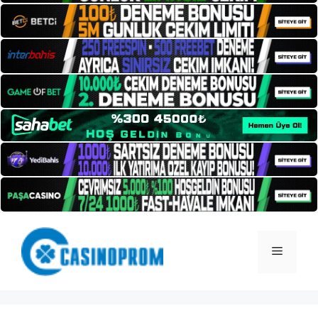
İçeriğe
atla
Menü