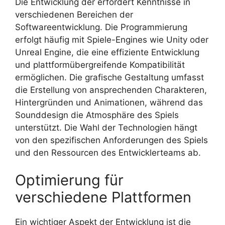
Die Entwicklung der
erfordert Kenntnisse in
verschiedenen Bereichen der
Softwareentwicklung. Die Programmierung
erfolgt häufig mit Spiele-Engines wie Unity oder
Unreal Engine, die eine effiziente Entwicklung
und plattformübergreifende Kompatibilität
ermöglichen. Die grafische Gestaltung umfasst
die Erstellung von ansprechenden Charakteren,
Hintergründen und Animationen, während das
Sounddesign die Atmosphäre des Spiels
unterstützt. Die Wahl der Technologien hängt
von den spezifischen Anforderungen des Spiels
und den Ressourcen des Entwicklerteams ab.
Optimierung für
verschiedene Plattformen
Ein wichtiger Aspekt der Entwicklung ist die