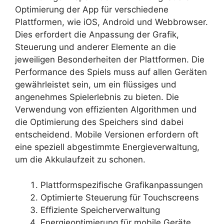
Optimierung der App für verschiedene
Plattformen, wie iOS, Android und Webbrowser.
Dies erfordert die Anpassung der Grafik,
Steuerung und anderer Elemente an die
jeweiligen Besonderheiten der Plattformen. Die
Performance des Spiels muss auf allen Geräten
gewährleistet sein, um ein flüssiges und
angenehmes Spielerlebnis zu bieten. Die
Verwendung von effizienten Algorithmen und
die Optimierung des Speichers sind dabei
entscheidend. Mobile Versionen erfordern oft
eine speziell abgestimmte Energieverwaltung,
um die Akkulaufzeit zu schonen.
Plattformspezifische Grafikanpassungen
Optimierte Steuerung für Touchscreens
Effiziente Speicherverwaltung
Energieoptimierung für mobile Geräte