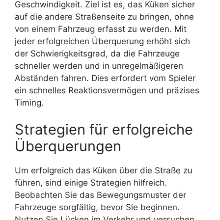
Geschwindigkeit. Ziel ist es, das Küken sicher
auf die andere Straßenseite zu bringen, ohne
von einem Fahrzeug erfasst zu werden. Mit
jeder erfolgreichen Überquerung erhöht sich
der Schwierigkeitsgrad, da die Fahrzeuge
schneller werden und in unregelmäßigeren
Abständen fahren. Dies erfordert vom Spieler
ein schnelles Reaktionsvermögen und präzises
Timing.
Strategien für erfolgreiche
Überquerungen
Um erfolgreich das Küken über die Straße zu
führen, sind einige Strategien hilfreich.
Beobachten Sie das Bewegungsmuster der
Fahrzeuge sorgfältig, bevor Sie beginnen.
Nutzen Sie Lücken im Verkehr und versuchen