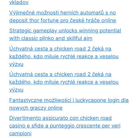
vkladov
Výjimečné možnosti herních automatů s no
deposit thor fortune pro české hráče online
Strategic gameplay unlocks winning potential
with classic plinko and skillful aim
Úchvatná cesta a chicken road 2 čeká na
každého, kdo miluje rychlé reakce a veselou
výzvu
Úchvatná cesta a chicken road 2 čeká na
každého, kdo miluje rychlé reakce a veselou
výzvu
Fantastyczne możliwości i luckycapone login dla
nowych graczy online
Divertimento assicurato con chicken road
casino e sfide a punteggio crescente per veri
campioni