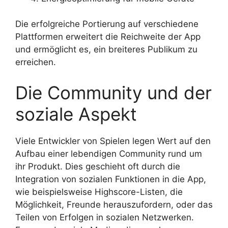
Die erfolgreiche Portierung auf verschiedene
Plattformen erweitert die Reichweite der App
und ermöglicht es, ein breiteres Publikum zu
erreichen.
Die Community und der
soziale Aspekt
Viele Entwickler von
Spielen legen Wert auf den
Aufbau einer lebendigen Community rund um
ihr Produkt. Dies geschieht oft durch die
Integration von sozialen Funktionen in die App,
wie beispielsweise Highscore-Listen, die
Möglichkeit, Freunde herauszufordern, oder das
Teilen von Erfolgen in sozialen Netzwerken.