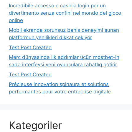
Incredibile accesso e casinia login per un
divertimento senza confini nel mondo del gioco
online
Mobil ekranda sorunsuz bahis deneyimi sunan
platformun yenilikleri dikkat çekiyor
Test Post Created
Mərc dünyasında ilk addımlar üçün mostbet-in
sadə interfeysi yeni oyunçulara rahatlıq gətirir
Test Post Created
Précieuse innovation spinaura et solutions
performantes pour votre entreprise digitale
Kategoriler