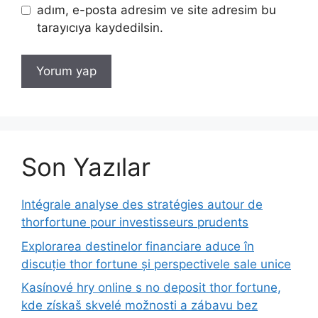
adım, e-posta adresim ve site adresim bu
tarayıcıya kaydedilsin.
Son Yazılar
Intégrale analyse des stratégies autour de
thorfortune pour investisseurs prudents
Explorarea destinelor financiare aduce în
discuție thor fortune și perspectivele sale unice
Kasínové hry online s no deposit thor fortune,
kde získaš skvelé možnosti a zábavu bez