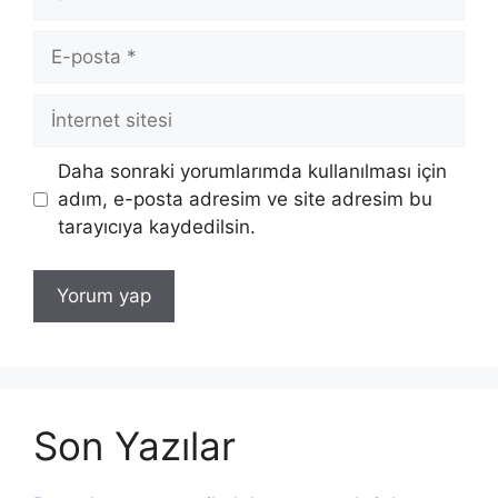
E-
posta
İnternet
sitesi
Daha sonraki yorumlarımda kullanılması için
adım, e-posta adresim ve site adresim bu
tarayıcıya kaydedilsin.
Son Yazılar