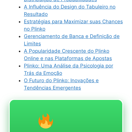
A Influência do Design do Tabuleiro no
Resultado
Estratégias para Maximizar suas Chances
no Plinko
Gerenciamento de Banca e Definição de
Limites
A Popularidade Crescente do Plinko
Online e nas Plataformas de Apostas
Plinko: Uma Análise da Psicologia por
Trás da Emoção
O Futuro do Plinko: Inovações e
Tendências Emergentes