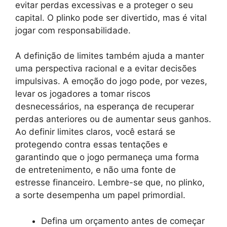
evitar perdas excessivas e a proteger o seu
capital. O plinko pode ser divertido, mas é vital
jogar com responsabilidade.
A definição de limites também ajuda a manter
uma perspectiva racional e a evitar decisões
impulsivas. A emoção do jogo pode, por vezes,
levar os jogadores a tomar riscos
desnecessários, na esperança de recuperar
perdas anteriores ou de aumentar seus ganhos.
Ao definir limites claros, você estará se
protegendo contra essas tentações e
garantindo que o jogo permaneça uma forma
de entretenimento, e não uma fonte de
estresse financeiro. Lembre-se que, no plinko,
a sorte desempenha um papel primordial.
Defina um orçamento antes de começar