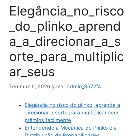
Elegância_no_risco
_do_plinko_aprend
a_a_direcionar_a_s
orte_para_multiplic
ar_seus
Temmuz 6, 2026
yazar
admin_8572f4
Elegância no risco do plinko, aprenda a
direcionar a sorte para multiplicar seus
prêmios facilmente
Entendendo a Mecânica do Plinko e a
Distribuição de Probabilidades