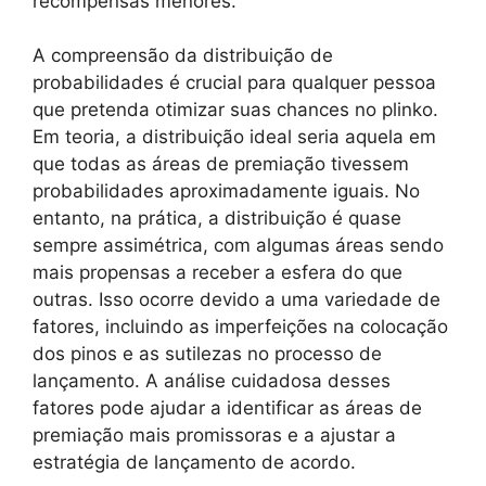
recompensas menores.
A compreensão da distribuição de
probabilidades é crucial para qualquer pessoa
que pretenda otimizar suas chances no plinko.
Em teoria, a distribuição ideal seria aquela em
que todas as áreas de premiação tivessem
probabilidades aproximadamente iguais. No
entanto, na prática, a distribuição é quase
sempre assimétrica, com algumas áreas sendo
mais propensas a receber a esfera do que
outras. Isso ocorre devido a uma variedade de
fatores, incluindo as imperfeições na colocação
dos pinos e as sutilezas no processo de
lançamento. A análise cuidadosa desses
fatores pode ajudar a identificar as áreas de
premiação mais promissoras e a ajustar a
estratégia de lançamento de acordo.