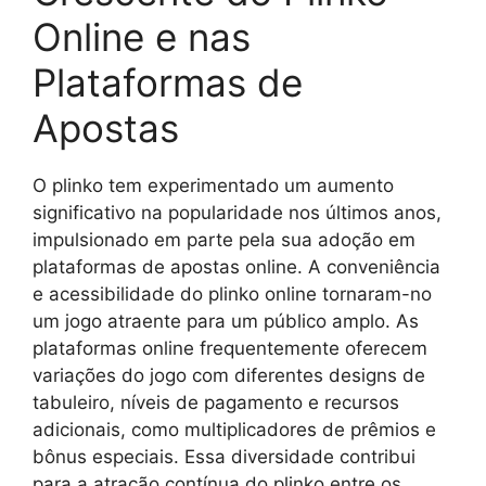
Online e nas
Plataformas de
Apostas
O plinko tem experimentado um aumento
significativo na popularidade nos últimos anos,
impulsionado em parte pela sua adoção em
plataformas de apostas online. A conveniência
e acessibilidade do plinko online tornaram-no
um jogo atraente para um público amplo. As
plataformas online frequentemente oferecem
variações do jogo com diferentes designs de
tabuleiro, níveis de pagamento e recursos
adicionais, como multiplicadores de prêmios e
bônus especiais. Essa diversidade contribui
para a atração contínua do plinko entre os