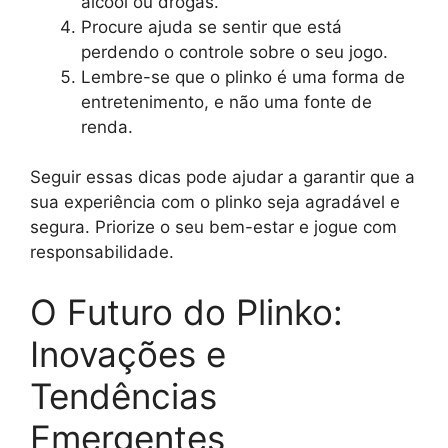
álcool ou drogas.
Procure ajuda se sentir que está
perdendo o controle sobre o seu jogo.
Lembre-se que o plinko é uma forma de
entretenimento, e não uma fonte de
renda.
Seguir essas dicas pode ajudar a garantir que a
sua experiência com o plinko seja agradável e
segura. Priorize o seu bem-estar e jogue com
responsabilidade.
O Futuro do Plinko:
Inovações e
Tendências
Emergentes