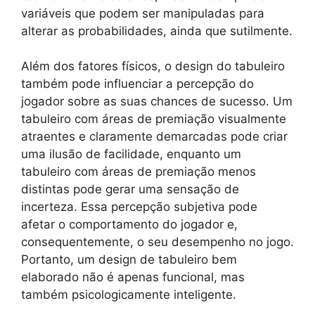
variáveis que podem ser manipuladas para
alterar as probabilidades, ainda que sutilmente.
Além dos fatores físicos, o design do tabuleiro
também pode influenciar a percepção do
jogador sobre as suas chances de sucesso. Um
tabuleiro com áreas de premiação visualmente
atraentes e claramente demarcadas pode criar
uma ilusão de facilidade, enquanto um
tabuleiro com áreas de premiação menos
distintas pode gerar uma sensação de
incerteza. Essa percepção subjetiva pode
afetar o comportamento do jogador e,
consequentemente, o seu desempenho no jogo.
Portanto, um design de tabuleiro bem
elaborado não é apenas funcional, mas
também psicologicamente inteligente.