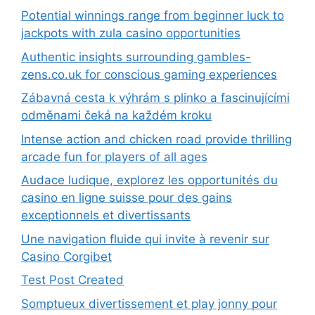
Potential winnings range from beginner luck to
jackpots with zula casino opportunities
Authentic insights surrounding gambles-
zens.co.uk for conscious gaming experiences
Zábavná cesta k výhrám s plinko a fascinujícími
odměnami čeká na každém kroku
Intense action and chicken road provide thrilling
arcade fun for players of all ages
Audace ludique, explorez les opportunités du
casino en ligne suisse pour des gains
exceptionnels et divertissants
Une navigation fluide qui invite à revenir sur
Casino Corgibet
Test Post Created
Somptueux divertissement et play jonny pour