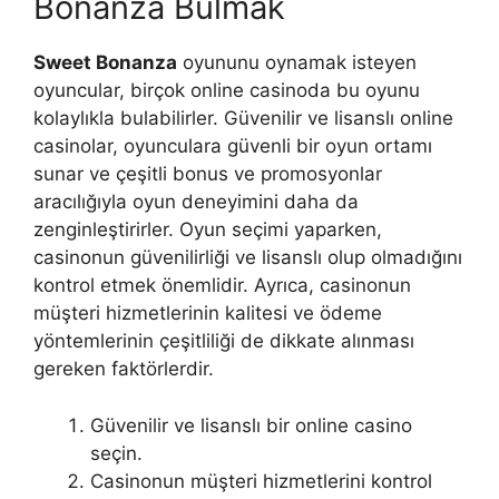
Bonanza Bulmak
Sweet Bonanza
oyununu oynamak isteyen
oyuncular, birçok online casinoda bu oyunu
kolaylıkla bulabilirler. Güvenilir ve lisanslı online
casinolar, oyunculara güvenli bir oyun ortamı
sunar ve çeşitli bonus ve promosyonlar
aracılığıyla oyun deneyimini daha da
zenginleştirirler. Oyun seçimi yaparken,
casinonun güvenilirliği ve lisanslı olup olmadığını
kontrol etmek önemlidir. Ayrıca, casinonun
müşteri hizmetlerinin kalitesi ve ödeme
yöntemlerinin çeşitliliği de dikkate alınması
gereken faktörlerdir.
Güvenilir ve lisanslı bir online casino
seçin.
Casinonun müşteri hizmetlerini kontrol