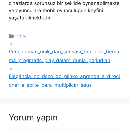
cihazlarda sorunsuz bir şekilde oynanabilmekte
ve oyunculara mobil oyunculuğun keyfini
yaşatabilmektedir.
Kategoriler
Post
Pengalaman_unik_dan_sensasi_berbeda_bersa
ma_pragmatic_play_dalam_dunia_perjudian
Elegância_no_risco_do_plinko_aprenda_a_direci
onar_a_sorte_para_multiplicar_seus
Yorum yapın