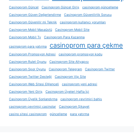
Casinoprom Güncel
Casinoprom Güncel Giriş
casinoprom güncelleme
Casinoprom Güven Değerlendirme
Casinoprom Güvenilirlik Sorusu
Casinoprom Güvenilir mi Teknik
casinoprom kullanıcı yorumları
Casinoprom Mobil Masaüstü
Casinoprom Mobil Site
Casinoprom Mobil Tv
Casinoprom Para Kazanma
casinoprom para çekme
casinoprom para yatırma
Casinoprom Promosyon Adresi
casinoprom promosyon kodu
Casinoprom Rulet Oyunu
Casinoprom Site Altyapısı
Casinoprom Spor Oyunu
Casinoprom Telegram
Casinoprom Twitter
Casinoprom Twitter Desteği
Casinoprom Vip Site
Casinoprom Web Sitesi Eğlenceli
casinoprom yeni adresi
Casinoprom Yeni Giriş
Casinoprom Üyeleri Hafta İçi
Casinoprom Üyelik Sonlandırma
casinoprom çevrimiçi bahis
casinoprom çevrimiçi casinolar
Casinoprom Şikayet
casino sitesi casinoprom
güncelleme
para yatırma