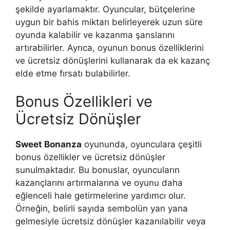
şekilde ayarlamaktır. Oyuncular, bütçelerine
uygun bir bahis miktarı belirleyerek uzun süre
oyunda kalabilir ve kazanma şanslarını
artırabilirler. Ayrıca, oyunun bonus özelliklerini
ve ücretsiz dönüşlerini kullanarak da ek kazanç
elde etme fırsatı bulabilirler.
Bonus Özellikleri ve
Ücretsiz Dönüşler
Sweet Bonanza
oyununda, oyunculara çeşitli
bonus özellikler ve ücretsiz dönüşler
sunulmaktadır. Bu bonuslar, oyuncuların
kazançlarını artırmalarına ve oyunu daha
eğlenceli hale getirmelerine yardımcı olur.
Örneğin, belirli sayıda sembolün yan yana
gelmesiyle ücretsiz dönüşler kazanılabilir veya