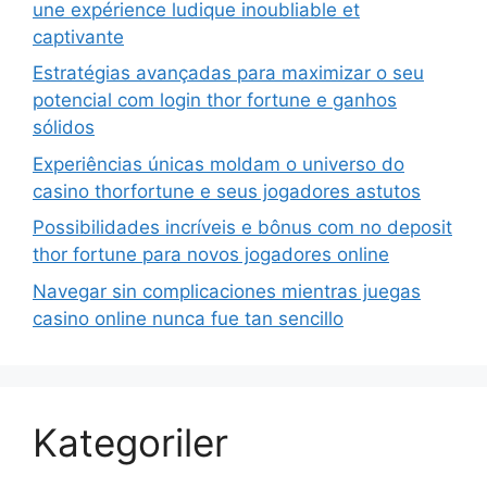
une expérience ludique inoubliable et
captivante
Estratégias avançadas para maximizar o seu
potencial com login thor fortune e ganhos
sólidos
Experiências únicas moldam o universo do
casino thorfortune e seus jogadores astutos
Possibilidades incríveis e bônus com no deposit
thor fortune para novos jogadores online
Navegar sin complicaciones mientras juegas
casino online nunca fue tan sencillo
Kategoriler