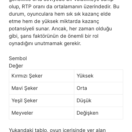
olup, RTP oranı da ortalamanın üzerindedir. Bu
durum, oyunculara hem sık sık kazanç elde
etme hem de yüksek miktarda kazanç
potansiyeli sunar. Ancak, her zaman olduğu
gibi, şans faktörünün de önemli bir rol
oynadığını unutmamak gerekir.
Sembol
Değer
Kırmızı Şeker
Yüksek
Mavi Şeker
Orta
Yeşil Şeker
Düşük
Meyveler
Değişken
Yukarıdaki tablo, oyun içerisinde yer alan