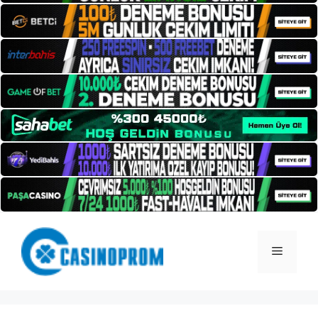
İçeriğe
atla
Menü