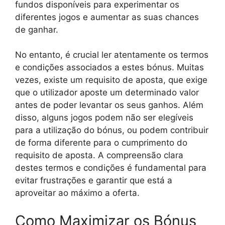
fundos disponíveis para experimentar os
diferentes jogos e aumentar as suas chances
de ganhar.
No entanto, é crucial ler atentamente os termos
e condições associados a estes bónus. Muitas
vezes, existe um requisito de aposta, que exige
que o utilizador aposte um determinado valor
antes de poder levantar os seus ganhos. Além
disso, alguns jogos podem não ser elegíveis
para a utilização do bónus, ou podem contribuir
de forma diferente para o cumprimento do
requisito de aposta. A compreensão clara
destes termos e condições é fundamental para
evitar frustrações e garantir que está a
aproveitar ao máximo a oferta.
Como Maximizar os Bónus