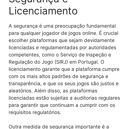
Licenciamento
A segurança é uma preocupação fundamental
para qualquer jogador de jogos online. É crucial
escolher plataformas que sejam devidamente
licenciadas e regulamentadas por autoridades
competentes, como o Serviço de Inspeção e
Regulação do Jogo (SIRJ) em Portugal. O
licenciamento garante que a plataforma cumpre
com os mais altos padrões de segurança e
transparência, e que os seus jogos são justos e
aleatórios. Além disso, as plataformas
licenciadas estão sujeitas a auditorias regulares
para garantir que continuam a cumprir com os
requisitos regulatórios.
Outra medida de segurança importante é a