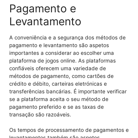
Pagamento e
Levantamento
A conveniência e a segurança dos métodos de
pagamento e levantamento são aspetos
importantes a considerar ao escolher uma
plataforma de jogos online. As plataformas
confiáveis oferecem uma variedade de
métodos de pagamento, como cartões de
crédito e débito, carteiras eletrónicas e
transferências bancárias. É importante verificar
se a plataforma aceita o seu método de
pagamento preferido e se as taxas de
transação são razoáveis.
Os tempos de processamento de pagamentos e
levantamentos também são aspetos