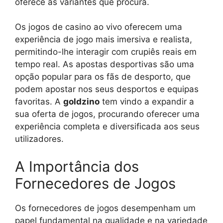
oferece as variantes que procura.
Os jogos de casino ao vivo oferecem uma
experiência de jogo mais imersiva e realista,
permitindo-lhe interagir com crupiês reais em
tempo real. As apostas desportivas são uma
opção popular para os fãs de desporto, que
podem apostar nos seus desportos e equipas
favoritas. A
goldzino
tem vindo a expandir a
sua oferta de jogos, procurando oferecer uma
experiência completa e diversificada aos seus
utilizadores.
A Importância dos
Fornecedores de Jogos
Os fornecedores de jogos desempenham um
papel fundamental na qualidade e na variedade