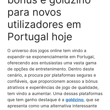
para novos
utilizadores em
Portugal hoje
O universo dos jogos online tem vindo a
expandir-se exponencialmente em Portugal,
oferecendo aos entusiastas uma vasta gama
de opções de entretenimento. Dentro deste
cenário, a procura por plataformas seguras e
confiáveis, que proporcionem acesso a bónus
atrativos e experiências de jogo de qualidade,
tem vindo a aumentar. Uma dessas plataformas
que tem ganho destaque é a
goldzino
, que se
apresenta como uma alternativa interessante