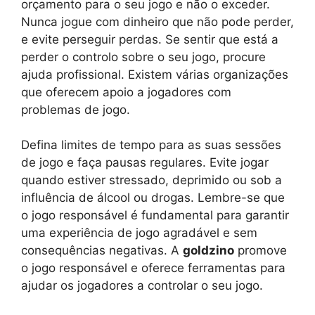
orçamento para o seu jogo e não o exceder.
Nunca jogue com dinheiro que não pode perder,
e evite perseguir perdas. Se sentir que está a
perder o controlo sobre o seu jogo, procure
ajuda profissional. Existem várias organizações
que oferecem apoio a jogadores com
problemas de jogo.
Defina limites de tempo para as suas sessões
de jogo e faça pausas regulares. Evite jogar
quando estiver stressado, deprimido ou sob a
influência de álcool ou drogas. Lembre-se que
o jogo responsável é fundamental para garantir
uma experiência de jogo agradável e sem
consequências negativas. A
goldzino
promove
o jogo responsável e oferece ferramentas para
ajudar os jogadores a controlar o seu jogo.