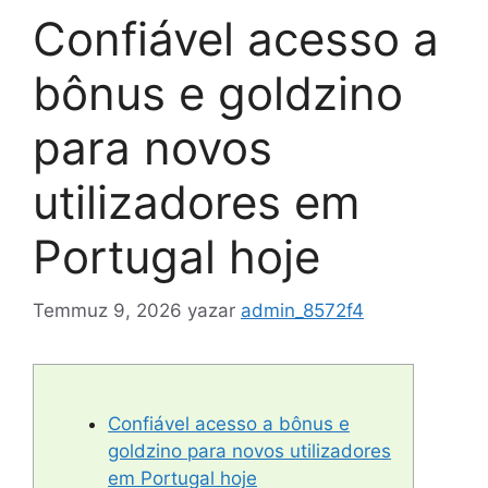
Confiável acesso a
bônus e goldzino
para novos
utilizadores em
Portugal hoje
Temmuz 9, 2026
yazar
admin_8572f4
Confiável acesso a bônus e
goldzino para novos utilizadores
em Portugal hoje