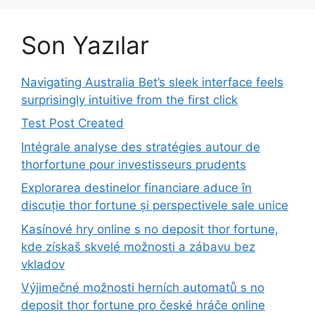
Son Yazılar
Navigating Australia Bet’s sleek interface feels
surprisingly intuitive from the first click
Test Post Created
Intégrale analyse des stratégies autour de
thorfortune pour investisseurs prudents
Explorarea destinelor financiare aduce în
discuție thor fortune și perspectivele sale unice
Kasínové hry online s no deposit thor fortune,
kde získaš skvelé možnosti a zábavu bez
vkladov
Výjimečné možnosti herních automatů s no
deposit thor fortune pro české hráče online