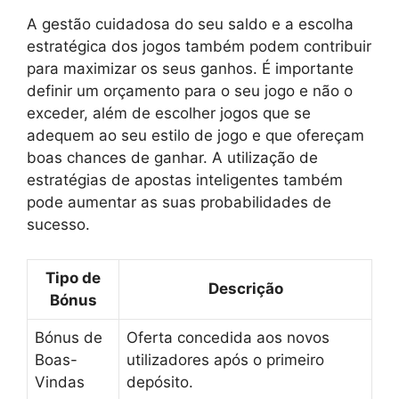
A gestão cuidadosa do seu saldo e a escolha
estratégica dos jogos também podem contribuir
para maximizar os seus ganhos. É importante
definir um orçamento para o seu jogo e não o
exceder, além de escolher jogos que se
adequem ao seu estilo de jogo e que ofereçam
boas chances de ganhar. A utilização de
estratégias de apostas inteligentes também
pode aumentar as suas probabilidades de
sucesso.
Tipo de
Descrição
Bónus
Bónus de
Oferta concedida aos novos
Boas-
utilizadores após o primeiro
Vindas
depósito.