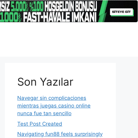
Son Yazılar
Navegar sin complicaciones
mientras juegas casino online
nunca fue tan sencillo
Test Post Created
Navigating fun88 feels surprisingly