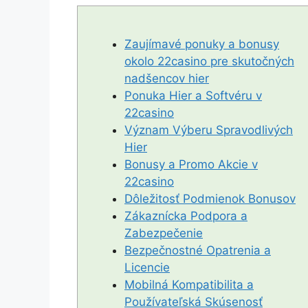
Zaujímavé ponuky a bonusy
okolo 22casino pre skutočných
nadšencov hier
Ponuka Hier a Softvéru v
22casino
Význam Výberu Spravodlivých
Hier
Bonusy a Promo Akcie v
22casino
Dôležitosť Podmienok Bonusov
Zákaznícka Podpora a
Zabezpečenie
Bezpečnostné Opatrenia a
Licencie
Mobilná Kompatibilita a
Používateľská Skúsenosť