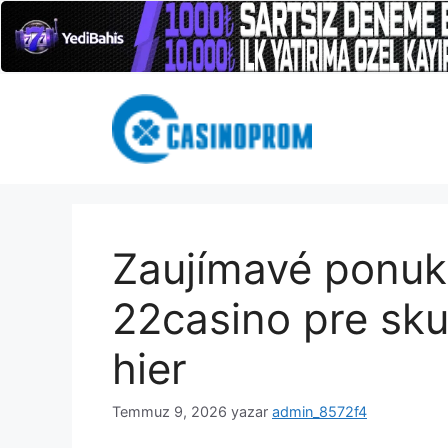
İçeriğe
atla
Zaujímavé ponuk
22casino pre sk
hier
Temmuz 9, 2026
yazar
admin_8572f4