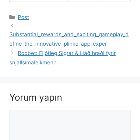
Kategoriler
Post
Substantial_rewards_and_exciting_gameplay_d
efine_the_innovative_plinko_app_exper
Roobet: Fljótleg Sigrar & Háð hraði fyrir
snjallsímaleikmenn
Yorum yapın
Yorum