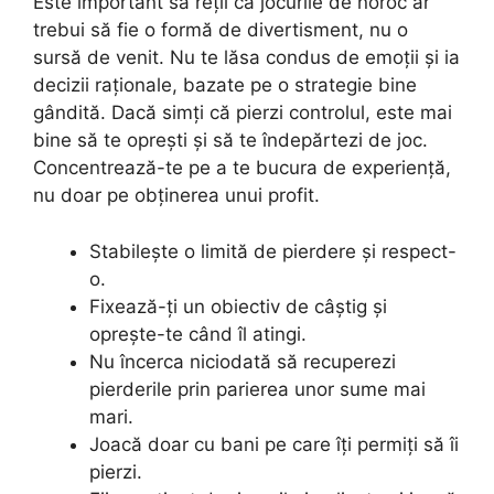
Este important să reții că jocurile de noroc ar
trebui să fie o formă de divertisment, nu o
sursă de venit. Nu te lăsa condus de emoții și ia
decizii raționale, bazate pe o strategie bine
gândită. Dacă simți că pierzi controlul, este mai
bine să te oprești și să te îndepărtezi de joc.
Concentrează-te pe a te bucura de experiență,
nu doar pe obținerea unui profit.
Stabilește o limită de pierdere și respect-
o.
Fixează-ți un obiectiv de câștig și
oprește-te când îl atingi.
Nu încerca niciodată să recuperezi
pierderile prin parierea unor sume mai
mari.
Joacă doar cu bani pe care îți permiți să îi
pierzi.