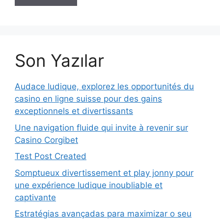
Son Yazılar
Audace ludique, explorez les opportunités du
casino en ligne suisse pour des gains
exceptionnels et divertissants
Une navigation fluide qui invite à revenir sur
Casino Corgibet
Test Post Created
Somptueux divertissement et play jonny pour
une expérience ludique inoubliable et
captivante
Estratégias avançadas para maximizar o seu