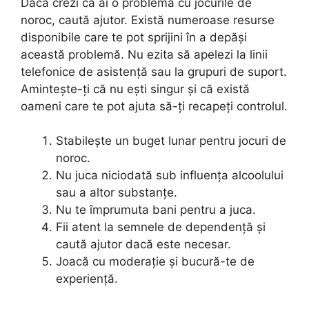
Dacă crezi că ai o problemă cu jocurile de
noroc, caută ajutor. Există numeroase resurse
disponibile care te pot sprijini în a depăși
această problemă. Nu ezita să apelezi la linii
telefonice de asistență sau la grupuri de suport.
Amintește-ți că nu ești singur și că există
oameni care te pot ajuta să-ți recapeți controlul.
Stabilește un buget lunar pentru jocuri de
noroc.
Nu juca niciodată sub influența alcoolului
sau a altor substanțe.
Nu te împrumuta bani pentru a juca.
Fii atent la semnele de dependență și
caută ajutor dacă este necesar.
Joacă cu moderație și bucură-te de
experiență.