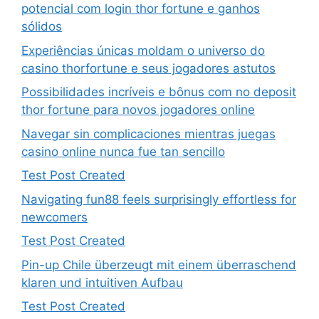
potencial com login thor fortune e ganhos
sólidos
Experiências únicas moldam o universo do
casino thorfortune e seus jogadores astutos
Possibilidades incríveis e bônus com no deposit
thor fortune para novos jogadores online
Navegar sin complicaciones mientras juegas
casino online nunca fue tan sencillo
Test Post Created
Navigating fun88 feels surprisingly effortless for
newcomers
Test Post Created
Pin-up Chile überzeugt mit einem überraschend
klaren und intuitiven Aufbau
Test Post Created