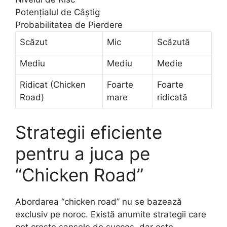
Potențialul de Câștig
Probabilitatea de Pierdere
Scăzut
Mic
Scăzută
Mediu
Mediu
Medie
Ridicat (Chicken
Foarte
Foarte
Road)
mare
ridicată
Strategii eficiente
pentru a juca pe
“Chicken Road”
Abordarea “chicken road” nu se bazează
exclusiv pe noroc. Există anumite strategii care
pot crește șansele de succes, dar este