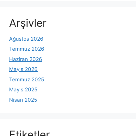
Arşivler
Ağustos 2026
Temmuz 2026
Haziran 2026
Mayıs 2026
Temmuz 2025
Mayıs 2025
Nisan 2025
Etiketler