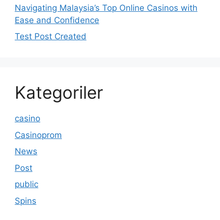
Navigating Malaysia’s Top Online Casinos with
Ease and Confidence
Test Post Created
Kategoriler
casino
Casinoprom
News
Post
public
Spins