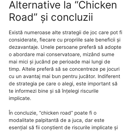
Alternative la “Chicken
Road” și concluzii
Există numeroase alte strategii de joc care pot fi
considerate, fiecare cu propriile sale beneficii și
dezavantaje. Unele persoane preferă să adopte
o abordare mai conservatoare, mizând sume
mai mici și jucând pe perioade mai lungi de
timp. Altele preferă să se concentreze pe jocuri
cu un avantaj mai bun pentru jucător. Indiferent
de strategia pe care o alegi, este important să
te informezi bine și să înțelegi riscurile
implicate.
În concluzie, “chicken road” poate fi o
modalitate palpitantă de a juca, dar este
esențial să fii conștient de riscurile implicate și