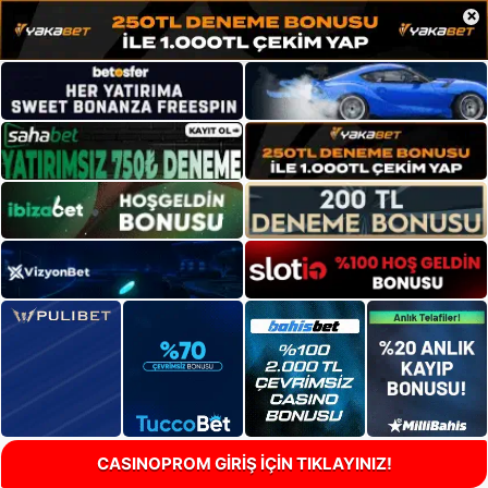
×
CASINOPROM GİRİŞ İÇİN TIKLAYINIZ!