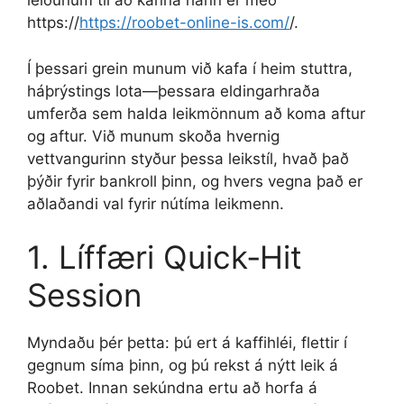
leiðunum til að kanna hann er með
https://
https://roobet-online-is.com/
/.
Í þessari grein munum við kafa í heim stuttra,
háþrýstings lota—þessara eldingarhraða
umferða sem halda leikmönnum að koma aftur
og aftur. Við munum skoða hvernig
vettvangurinn styður þessa leikstíl, hvað það
þýðir fyrir bankroll þinn, og hvers vegna það er
aðlaðandi val fyrir nútíma leikmenn.
1. Líffæri Quick‑Hit
Session
Myndaðu þér þetta: þú ert á kaffihléi, flettir í
gegnum síma þinn, og þú rekst á nýtt leik á
Roobet. Innan sekúndna ertu að horfa á