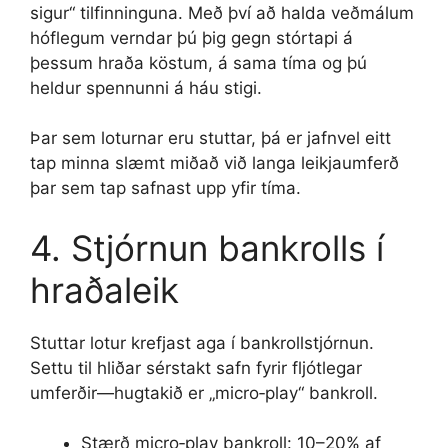
sigur“ tilfinninguna. Með því að halda veðmálum
hóflegum verndar þú þig gegn stórtapi á
þessum hraða köstum, á sama tíma og þú
heldur spennunni á háu stigi.
Þar sem loturnar eru stuttar, þá er jafnvel eitt
tap minna slæmt miðað við langa leikjaumferð
þar sem tap safnast upp yfir tíma.
4. Stjórnun bankrolls í
hraðaleik
Stuttar lotur krefjast aga í bankrollstjórnun.
Settu til hliðar sérstakt safn fyrir fljótlegar
umferðir—hugtakið er „micro‑play“ bankroll.
Stærð micro‑play bankroll: 10–20% af