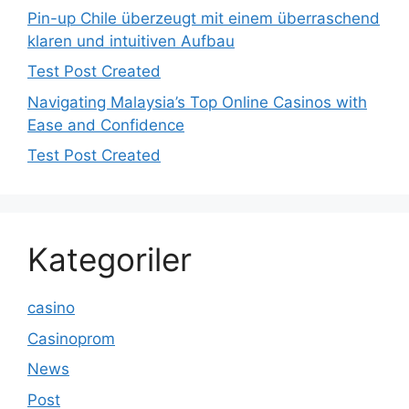
Pin-up Chile überzeugt mit einem überraschend
klaren und intuitiven Aufbau
Test Post Created
Navigating Malaysia’s Top Online Casinos with
Ease and Confidence
Test Post Created
Kategoriler
casino
Casinoprom
News
Post