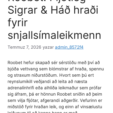
Sigrar & Háð hraði
fyrir
snjallsímaleikmenn
Temmuz 7, 2026
yazar
admin_8572f4
Roobet hefur skapað sér sérstöðu með því að
bjóða vettvang sem blómstrar af hraða, spennu
og straxum niðurstöðum. Hvort sem þú ert
reynslumikill veðjandi að leita að næsta
adrenalínhrifi eða alhliða leikmaður sem prófar
sig áfram, þá er hönnun Roobet sniðin að þeim
sem vilja fljótar, afgerandi aðgerðir. Vefurinn er
miðstöð fyrir hraðan leik, og einn af vinsælustu