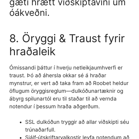
gæti hrætt viðskiptavini um
óákveðni.
8. Öryggi & Traust fyrir
hraðaleik
Ómissandi þáttur í hverju netleikjaumhverfi er
traust. Þó að áhersla okkar sé á hraðar
mynstrur, er vert að taka fram að Roobet heldur
öflugum öryggisreglum—dulkóðunartæknir og
ábyrg spilunartól eru til staðar til að vernda
notendur í þessum hraða aðgerðum.
SSL dulkóðun tryggir að allar viðskipti séu
trúnaðarfull.
Sjálf‑útskriftarvalkostir leyfa notendum að