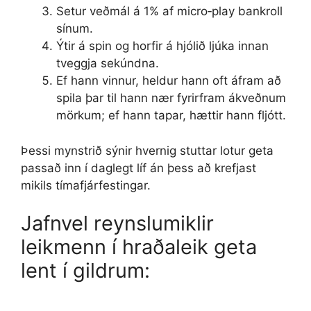
Setur veðmál á 1% af micro‑play bankroll
sínum.
Ýtir á spin og horfir á hjólið ljúka innan
tveggja sekúndna.
Ef hann vinnur, heldur hann oft áfram að
spila þar til hann nær fyrirfram ákveðnum
mörkum; ef hann tapar, hættir hann fljótt.
Þessi mynstrið sýnir hvernig stuttar lotur geta
passað inn í daglegt líf án þess að krefjast
mikils tímafjárfestingar.
Jafnvel reynslumiklir
leikmenn í hraðaleik geta
lent í gildrum: