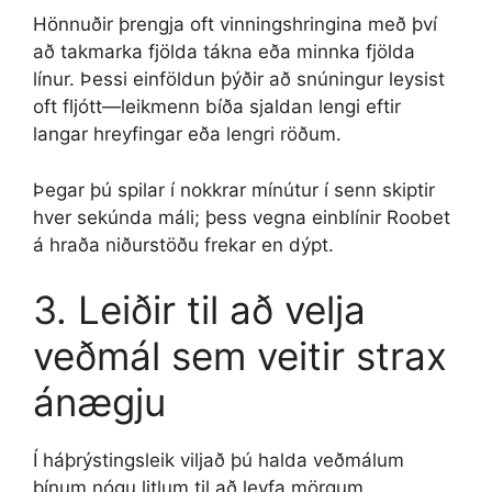
Hönnuðir þrengja oft vinningshringina með því
að takmarka fjölda tákna eða minnka fjölda
línur. Þessi einföldun þýðir að snúningur leysist
oft fljótt—leikmenn bíða sjaldan lengi eftir
langar hreyfingar eða lengri röðum.
Þegar þú spilar í nokkrar mínútur í senn skiptir
hver sekúnda máli; þess vegna einblínir Roobet
á hraða niðurstöðu frekar en dýpt.
3. Leiðir til að velja
veðmál sem veitir strax
ánægju
Í háþrýstingsleik viljað þú halda veðmálum
þínum nógu litlum til að leyfa mörgum