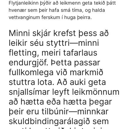
Flytjanleikinn þýðir að leikmenn geta tekið þátt
hvenær sem þeir hafa smá tíma, og halda
vettvanginum ferskum í huga þeirra.
Minni skjár krefst þess að
leikir séu styttri—minni
fletting, meiri tafarlaus
endurgjöf. Þetta passar
fullkomlega við markmið
stuttra lota. Að auki geta
snjallsímar leyft leikmönnum
að hætta eða hætta þegar
þeir eru tilbúnir—minnkar
skuldbindingarálagið sem