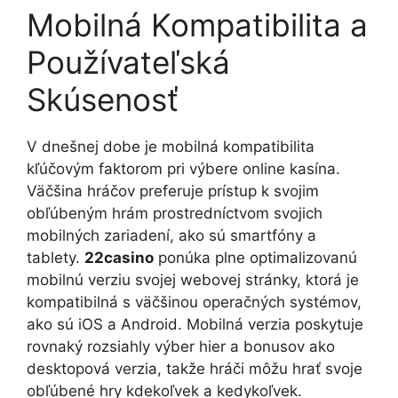
Mobilná Kompatibilita a
Používateľská
Skúsenosť
V dnešnej dobe je mobilná kompatibilita
kľúčovým faktorom pri výbere online kasína.
Väčšina hráčov preferuje prístup k svojim
obľúbeným hrám prostredníctvom svojich
mobilných zariadení, ako sú smartfóny a
tablety.
22casino
ponúka plne optimalizovanú
mobilnú verziu svojej webovej stránky, ktorá je
kompatibilná s väčšinou operačných systémov,
ako sú iOS a Android. Mobilná verzia poskytuje
rovnaký rozsiahly výber hier a bonusov ako
desktopová verzia, takže hráči môžu hrať svoje
obľúbené hry kdekoľvek a kedykoľvek.