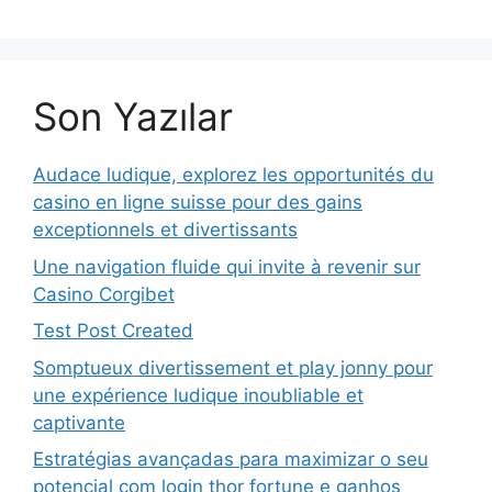
Son Yazılar
Audace ludique, explorez les opportunités du
casino en ligne suisse pour des gains
exceptionnels et divertissants
Une navigation fluide qui invite à revenir sur
Casino Corgibet
Test Post Created
Somptueux divertissement et play jonny pour
une expérience ludique inoubliable et
captivante
Estratégias avançadas para maximizar o seu
potencial com login thor fortune e ganhos