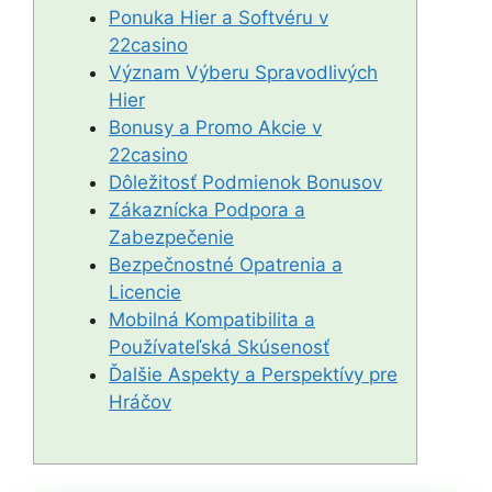
Ponuka Hier a Softvéru v
22casino
Význam Výberu Spravodlivých
Hier
Bonusy a Promo Akcie v
22casino
Dôležitosť Podmienok Bonusov
Zákaznícka Podpora a
Zabezpečenie
Bezpečnostné Opatrenia a
Licencie
Mobilná Kompatibilita a
Používateľská Skúsenosť
Ďalšie Aspekty a Perspektívy pre
Hráčov