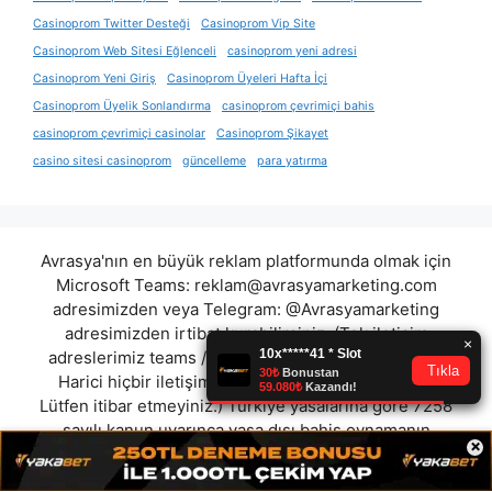
Casinoprom Twitter Desteği
Casinoprom Vip Site
Casinoprom Web Sitesi Eğlenceli
casinoprom yeni adresi
Casinoprom Yeni Giriş
Casinoprom Üyeleri Hafta İçi
Casinoprom Üyelik Sonlandırma
casinoprom çevrimiçi bahis
casinoprom çevrimiçi casinolar
Casinoprom Şikayet
casino sitesi casinoprom
güncelleme
para yatırma
Avrasya'nın en büyük reklam platformunda olmak için
Microsoft Teams:
reklam@avrasyamarketing.com
adresimizden veya Telegram: @Avrasyamarketing
adresimizden irtibat kurabilirsiniz. (Tek iletişim
adreslerimiz teams / telegram ve mail adresimizdir.
Harici hiçbir iletişim adresimiz bulunmamaktadır.
Lütfen itibar etmeyiniz.) Türkiye yasalarına göre 7258
sayılı kanun uyarınca yasa dışı bahis oynamanın
×
cezaları mevcuttur. Şu an bulunduğunuz site hiç bir
şekilde illegal bahis oyunları oynatmıyor ve oynamaya