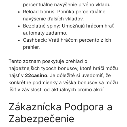
percentuálne navýšenie prvého vkladu.
Reload bonus: Ponúka percentuálne
navýšenie ďalších vkladov.
Bezplatné spiny: Umožňujú hráčom hrať
automaty zadarmo.
Cashback: Vráti hráčom percento z ich
prehier.
Tento zoznam poskytuje prehľad o
najbežnejších typoch bonusov, ktoré hráči môžu
nájsť v
22casino
. Je dôležité si uvedomiť, že
konkrétne podmienky a výška bonusov sa môžu
líšiť v závislosti od aktuálnych promo akcií.
Zákaznícka Podpora a
Zabezpečenie