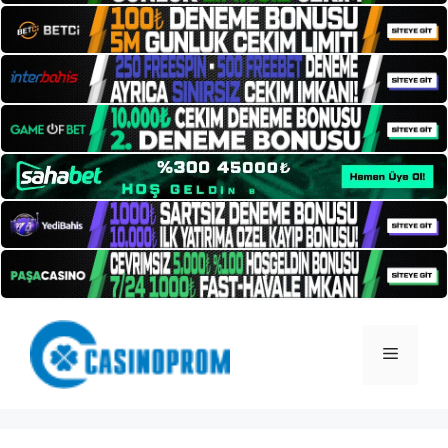
İçeriğe
atla
Menü