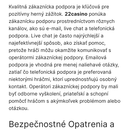
Kvalitná zákaznícka podpora je kľúčová pre
pozitívny herný zážitok.
22casino
ponúka
zákaznícku podporu prostredníctvom rôznych
kanálov, ako sú e-mail, live chat a telefonická
podpora. Live chat je často najrýchlejší a
najefektívnejší spôsob, ako získať pomoc,
pretože hráči môžu okamžite komunikovať s
operátormi zákazníckej podpory. Emailová
podpora je vhodná pre menej naliehavé otázky,
zatiaľ čo telefonická podpora je preferovaná
niektorými hráčmi, ktorí uprednostňujú osobný
kontakt. Operátori zákazníckej podpory by mali
byť odborne vyškolení, priateľskí a schopní
pomôcť hráčom s akýmkoľvek problémom alebo
otázkou.
Bezpečnostné Opatrenia a