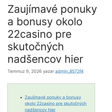
Zaujímavé ponuky
a bonusy okolo
22casino pre
skutočných
nadšencov hier
Temmuz 9, 2026
yazar
admin_8572f4
Zaujímavé ponuky a bonusy
okolo 22casino pre skutočných
nadšencov hier