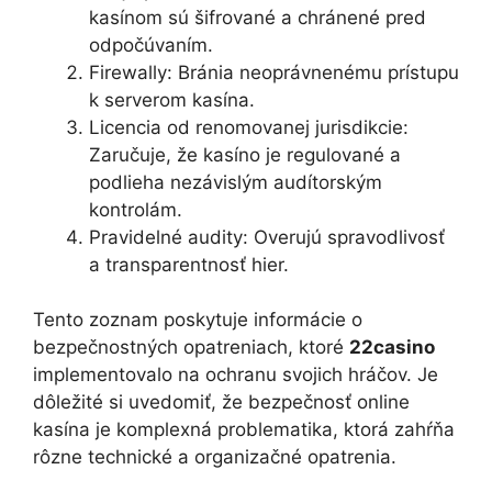
kasínom sú šifrované a chránené pred
odpočúvaním.
Firewally: Bránia neoprávnenému prístupu
k serverom kasína.
Licencia od renomovanej jurisdikcie:
Zaručuje, že kasíno je regulované a
podlieha nezávislým audítorským
kontrolám.
Pravidelné audity: Overujú spravodlivosť
a transparentnosť hier.
Tento zoznam poskytuje informácie o
bezpečnostných opatreniach, ktoré
22casino
implementovalo na ochranu svojich hráčov. Je
dôležité si uvedomiť, že bezpečnosť online
kasína je komplexná problematika, ktorá zahŕňa
rôzne technické a organizačné opatrenia.