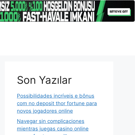
Son Yazılar
Possibilidades incríveis e bônus
com no deposit thor fortune para
novos jogadores online
Navegar sin complicaciones
mientras juegas casino online