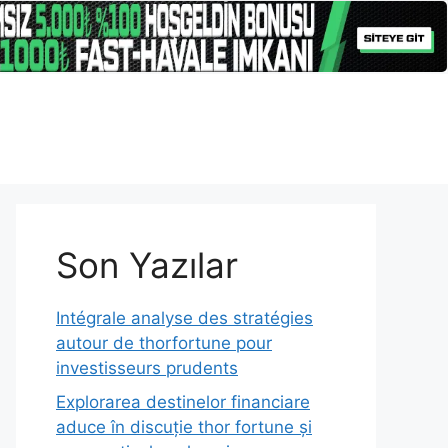
Son Yazılar
Intégrale analyse des stratégies
autour de thorfortune pour
investisseurs prudents
Explorarea destinelor financiare
aduce în discuție thor fortune și