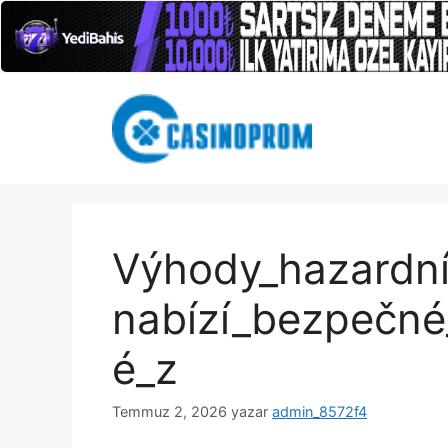
İçeriğe
atla
Výhody_hazardn
nabízí_bezpečné
é_z
Temmuz 2, 2026
yazar
admin_8572f4