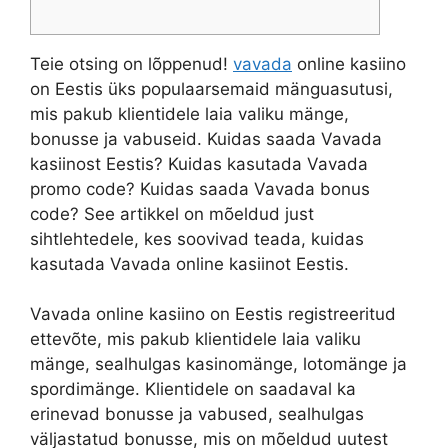
Teie otsing on lõppenud!
vavada
online kasiino
on Eestis üks populaarsemaid mänguasutusi,
mis pakub klientidele laia valiku mänge,
bonusse ja vabuseid. Kuidas saada Vavada
kasiinost Eestis? Kuidas kasutada Vavada
promo code? Kuidas saada Vavada bonus
code? See artikkel on mõeldud just
sihtlehtedele, kes soovivad teada, kuidas
kasutada Vavada online kasiinot Eestis.
Vavada online kasiino on Eestis registreeritud
ettevõte, mis pakub klientidele laia valiku
mänge, sealhulgas kasinomänge, lotomänge ja
spordimänge. Klientidele on saadaval ka
erinevad bonusse ja vabused, sealhulgas
väljastatud bonusse, mis on mõeldud uutest