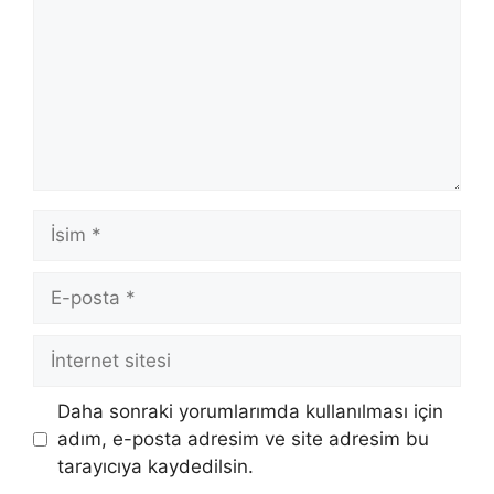
İsim
E-
posta
İnternet
sitesi
Daha sonraki yorumlarımda kullanılması için
adım, e-posta adresim ve site adresim bu
tarayıcıya kaydedilsin.