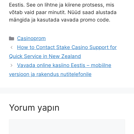
Eestis. See on lihtne ja kiirene protsess, mis
võtab vaid paar minutit. Nüüd saad alustada
mängida ja kasutada vavada promo code.
Kategoriler
Casinoprom
How to Contact Stake Casino Support for
Quick Service in New Zealand
Vavada online kasiino Eestis – mobiilne
versioon ja rakendus nutitelefonile
Yorum yapın
Yorum