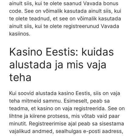
ainult siis, kui te olete saanud Vavada bonus
code. See on võimalik kasutada ainult siis, kui
te olete teadnud, et see on võimalik kasutada
ainult siis, kui te olete registreerunud Vavada
kasiinos.
Kasino Eestis: kuidas
alustada ja mis vaja
teha
Kui soovid alustada kasino Eestis, siis on vaja
teha mitmeid sammu. Esimeselt, peab sa
teadma, et kasino on vaja registreerida. See on
lihtne ja kiirene protsess, mis võtab vaid paar
minutit. Registreerimise ajal peab sa sisestama
vajalikud andmed, sealhulgas e-posti aadress,