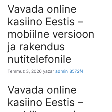
Vavada online
kasiino Eestis –
mobiilne versioon
ja rakendus
nutitelefonile
Temmuz 3, 2026
yazar
admin_8572f4
Vavada online
kasiino Eestis –