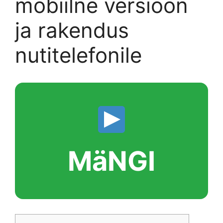
mobiilne versioon
ja rakendus
nutitelefonile
MäNGI