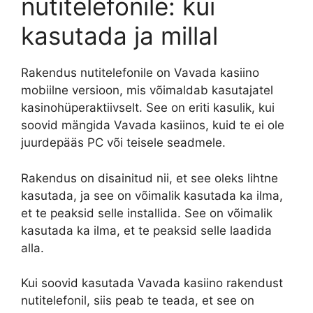
nutitelefonile: kui
kasutada ja millal
Rakendus nutitelefonile on Vavada kasiino
mobiilne versioon, mis võimaldab kasutajatel
kasinohüperaktiivselt. See on eriti kasulik, kui
soovid mängida Vavada kasiinos, kuid te ei ole
juurdepääs PC või teisele seadmele.
Rakendus on disainitud nii, et see oleks lihtne
kasutada, ja see on võimalik kasutada ka ilma,
et te peaksid selle installida. See on võimalik
kasutada ka ilma, et te peaksid selle laadida
alla.
Kui soovid kasutada Vavada kasiino rakendust
nutitelefonil, siis peab te teada, et see on