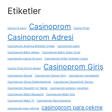
Etiketler
Casinoprom
casino i̇lk kayıt
Casino Prom
Casinoprom Adresi
Casinoprom Anlaşma Bittikten Üyeler
casinoprom bahis
Casinoprom Bahis Adresi
Casinoprom Bahis Sitesi Oyun
casinoprom casino i̇lk kayıt
Casinoprom Diğer Şirketler Lisans
Casinoprom Giriş
Casino Prom Erişim Adresi
Casinoprom Güncel
Casinoprom Güncel Giriş
casinoprom güncelleme
Casinoprom Güven Değerlendirme
Casinoprom Güvenilirlik Sorusu
Casinoprom Güvenilir mi Teknik
casinoprom kullanıcı yorumları
Casinoprom Mobil Masaüstü
Casinoprom Mobil Site
Casinoprom Mobil Tv
Casinoprom Para Kazanma
casinoprom para çekme
casinoprom para yatırma