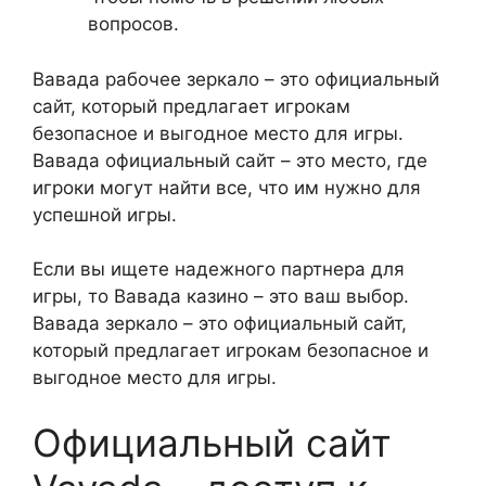
вопросов.
Вавада рабочее зеркало – это официальный
сайт, который предлагает игрокам
безопасное и выгодное место для игры.
Вавада официальный сайт – это место, где
игроки могут найти все, что им нужно для
успешной игры.
Если вы ищете надежного партнера для
игры, то Вавада казино – это ваш выбор.
Вавада зеркало – это официальный сайт,
который предлагает игрокам безопасное и
выгодное место для игры.
Официальный сайт