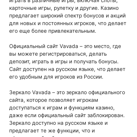
играть в различные игры, включая слоты,
карточные игры, рулетку и другие. Казино
предлагает широкий спектр бонусов и акций
для новых и постоянных игроков, что делает
его еще более привлекательным.
Официальный сайт Vavada – это место, где
вы можете регистрироваться, делать
депозит, играть в игры и получать бонусы.
Сайт доступен на русском языке, что делает
его удобным для игроков из России.
Зеркало Vavada – это зеркало официального
сайта, которое позволяет игрокам
доступаться к играм и функциям казино,
даже если официальный сайт заблокирован.
Зеркало доступно на русском языке и
предлагает те же функции, что и