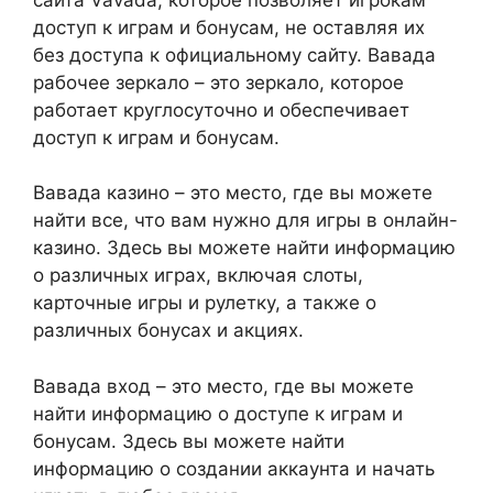
доступ к играм и бонусам, не оставляя их
без доступа к официальному сайту. Вавада
рабочее зеркало – это зеркало, которое
работает круглосуточно и обеспечивает
доступ к играм и бонусам.
Вавада казино – это место, где вы можете
найти все, что вам нужно для игры в онлайн-
казино. Здесь вы можете найти информацию
о различных играх, включая слоты,
карточные игры и рулетку, а также о
различных бонусах и акциях.
Вавада вход – это место, где вы можете
найти информацию о доступе к играм и
бонусам. Здесь вы можете найти
информацию о создании аккаунта и начать