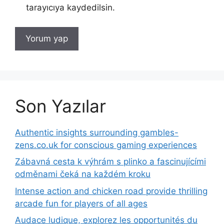
tarayıcıya kaydedilsin.
Son Yazılar
Authentic insights surrounding gambles-
zens.co.uk for conscious gaming experiences
Zábavná cesta k výhrám s plinko a fascinujícími
odměnami čeká na každém kroku
Intense action and chicken road provide thrilling
arcade fun for players of all ages
Audace ludique, explorez les opportunités du