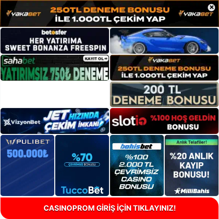
×
CASINOPROM GİRİŞ İÇİN TIKLAYINIZ!