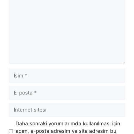
Yorum
İsim
E-
posta
İnternet
sitesi
Daha sonraki yorumlarımda kullanılması için
adım, e-posta adresim ve site adresim bu