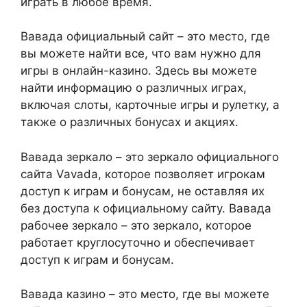
играть в любое время.
Вавада официальный сайт – это место, где
вы можете найти все, что вам нужно для
игры в онлайн-казино. Здесь вы можете
найти информацию о различных играх,
включая слоты, карточные игры и рулетку, а
также о различных бонусах и акциях.
Вавада зеркало – это зеркало официального
сайта Vavada, которое позволяет игрокам
доступ к играм и бонусам, не оставляя их
без доступа к официальному сайту. Вавада
рабочее зеркало – это зеркало, которое
работает круглосуточно и обеспечивает
доступ к играм и бонусам.
Вавада казино – это место, где вы можете