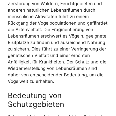
Zerstörung von Wäldern, Feuchtgebieten und
anderen natürlichen Lebensräumen durch
menschliche Aktivitäten führt zu einem
Rückgang der Vogelpopulationen und gefährdet
die Artenvielfalt. Die Fragmentierung von
Lebensräumen erschwert es Vögeln, geeignete
Brutplätze zu finden und ausreichend Nahrung
zu sichern. Dies führt zu einer Verringerung der
genetischen Vielfalt und einer erhöhten
Anfälligkeit für Krankheiten. Der Schutz und die
Wiederherstellung von Lebensräumen sind
daher von entscheidender Bedeutung, um die
Vogelwelt zu erhalten.
Bedeutung von
Schutzgebieten