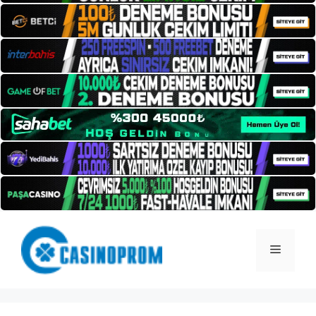
İçeriğe
atla
Menü