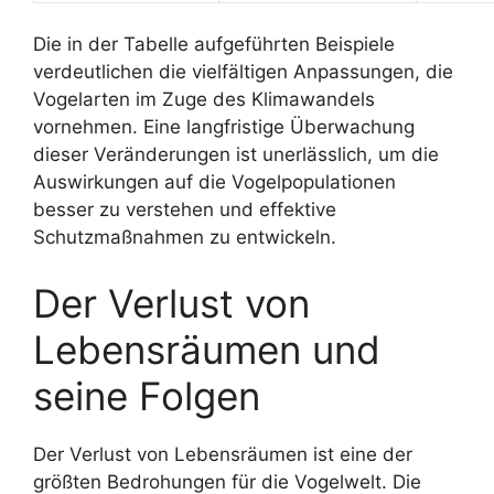
Die in der Tabelle aufgeführten Beispiele
verdeutlichen die vielfältigen Anpassungen, die
Vogelarten im Zuge des Klimawandels
vornehmen. Eine langfristige Überwachung
dieser Veränderungen ist unerlässlich, um die
Auswirkungen auf die Vogelpopulationen
besser zu verstehen und effektive
Schutzmaßnahmen zu entwickeln.
Der Verlust von
Lebensräumen und
seine Folgen
Der Verlust von Lebensräumen ist eine der
größten Bedrohungen für die Vogelwelt. Die