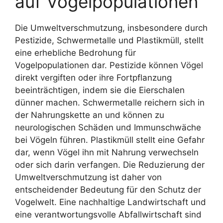
auf Vogelpopulationen
Die Umweltverschmutzung, insbesondere durch
Pestizide, Schwermetalle und Plastikmüll, stellt
eine erhebliche Bedrohung für
Vogelpopulationen dar. Pestizide können Vögel
direkt vergiften oder ihre Fortpflanzung
beeinträchtigen, indem sie die Eierschalen
dünner machen. Schwermetalle reichern sich in
der Nahrungskette an und können zu
neurologischen Schäden und Immunschwäche
bei Vögeln führen. Plastikmüll stellt eine Gefahr
dar, wenn Vögel ihn mit Nahrung verwechseln
oder sich darin verfangen. Die Reduzierung der
Umweltverschmutzung ist daher von
entscheidender Bedeutung für den Schutz der
Vogelwelt. Eine nachhaltige Landwirtschaft und
eine verantwortungsvolle Abfallwirtschaft sind