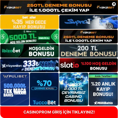
×
CASINOPROM GİRİŞ İÇİN TIKLAYINIZ!