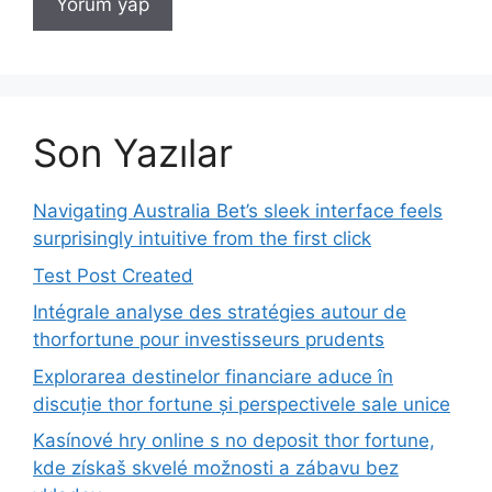
Son Yazılar
Navigating Australia Bet’s sleek interface feels
surprisingly intuitive from the first click
Test Post Created
Intégrale analyse des stratégies autour de
thorfortune pour investisseurs prudents
Explorarea destinelor financiare aduce în
discuție thor fortune și perspectivele sale unice
Kasínové hry online s no deposit thor fortune,
kde získaš skvelé možnosti a zábavu bez