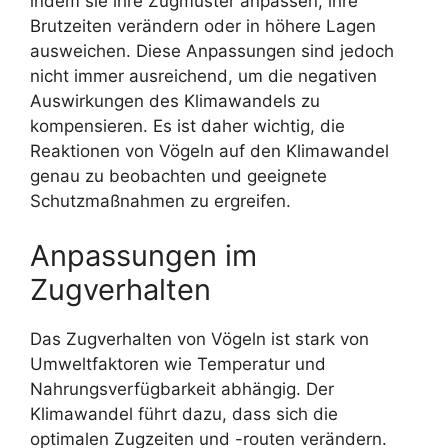
indem sie ihre Zugmuster anpassen, ihre
Brutzeiten verändern oder in höhere Lagen
ausweichen. Diese Anpassungen sind jedoch
nicht immer ausreichend, um die negativen
Auswirkungen des Klimawandels zu
kompensieren. Es ist daher wichtig, die
Reaktionen von Vögeln auf den Klimawandel
genau zu beobachten und geeignete
Schutzmaßnahmen zu ergreifen.
Anpassungen im
Zugverhalten
Das Zugverhalten von Vögeln ist stark von
Umweltfaktoren wie Temperatur und
Nahrungsverfügbarkeit abhängig. Der
Klimawandel führt dazu, dass sich die
optimalen Zugzeiten und -routen verändern.