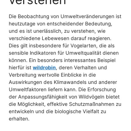
Die Beobachtung von Umweltveränderungen ist
heutzutage von entscheidender Bedeutung,
und es ist unerlässlich, zu verstehen, wie
verschiedene Lebewesen darauf reagieren.
Dies gilt insbesondere für Vogelarten, die als
sensible Indikatoren für Umweltqualität dienen
können. Ein besonders interessantes Beispiel
hierfür ist
wildrobin
, deren Verhalten und
Verbreitung wertvolle Einblicke in die
Auswirkungen des Klimawandels und anderer
Umweltfaktoren liefern kann. Die Erforschung
der Anpassungsfähigkeit von Wildvögeln bietet
die Möglichkeit, effektive Schutzmaßnahmen zu
entwickeln und die biologische Vielfalt zu
erhalten.