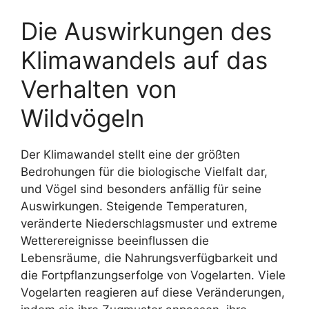
Die Auswirkungen des
Klimawandels auf das
Verhalten von
Wildvögeln
Der Klimawandel stellt eine der größten
Bedrohungen für die biologische Vielfalt dar,
und Vögel sind besonders anfällig für seine
Auswirkungen. Steigende Temperaturen,
veränderte Niederschlagsmuster und extreme
Wetterereignisse beeinflussen die
Lebensräume, die Nahrungsverfügbarkeit und
die Fortpflanzungserfolge von Vogelarten. Viele
Vogelarten reagieren auf diese Veränderungen,