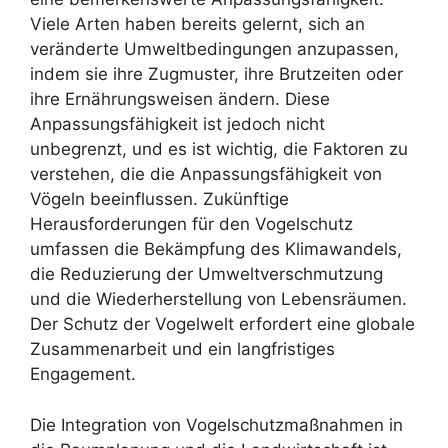
Viele Arten haben bereits gelernt, sich an
veränderte Umweltbedingungen anzupassen,
indem sie ihre Zugmuster, ihre Brutzeiten oder
ihre Ernährungsweisen ändern. Diese
Anpassungsfähigkeit ist jedoch nicht
unbegrenzt, und es ist wichtig, die Faktoren zu
verstehen, die die Anpassungsfähigkeit von
Vögeln beeinflussen. Zukünftige
Herausforderungen für den Vogelschutz
umfassen die Bekämpfung des Klimawandels,
die Reduzierung der Umweltverschmutzung
und die Wiederherstellung von Lebensräumen.
Der Schutz der Vogelwelt erfordert eine globale
Zusammenarbeit und ein langfristiges
Engagement.
Die Integration von Vogelschutzmaßnahmen in