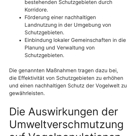
bestehenden Schutzgebieten durch
Korridore.
Förderung einer nachhaltigen
Landnutzung in der Umgebung von
Schutzgebieten.
Einbindung lokaler Gemeinschaften in die
Planung und Verwaltung von
Schutzgebieten.
Die genannten Maßnahmen tragen dazu bei,
die Effektivität von Schutzgebieten zu erhöhen
und einen nachhaltigen Schutz der Vogelwelt zu
gewährleisten.
Die Auswirkungen der
Umweltverschmutzung