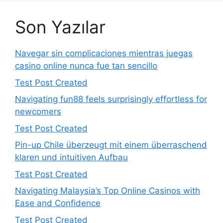
Son Yazılar
Navegar sin complicaciones mientras juegas
casino online nunca fue tan sencillo
Test Post Created
Navigating fun88 feels surprisingly effortless for
newcomers
Test Post Created
Pin-up Chile überzeugt mit einem überraschend
klaren und intuitiven Aufbau
Test Post Created
Navigating Malaysia’s Top Online Casinos with
Ease and Confidence
Test Post Created