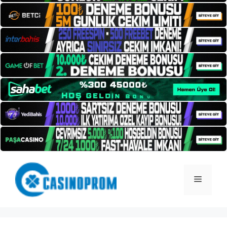
İçeriğe
atla
Menü