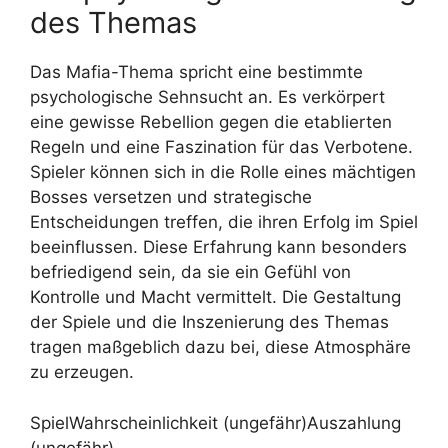
des Themas
Das Mafia-Thema spricht eine bestimmte
psychologische Sehnsucht an. Es verkörpert
eine gewisse Rebellion gegen die etablierten
Regeln und eine Faszination für das Verbotene.
Spieler können sich in die Rolle eines mächtigen
Bosses versetzen und strategische
Entscheidungen treffen, die ihren Erfolg im Spiel
beeinflussen. Diese Erfahrung kann besonders
befriedigend sein, da sie ein Gefühl von
Kontrolle und Macht vermittelt. Die Gestaltung
der Spiele und die Inszenierung des Themas
tragen maßgeblich dazu bei, diese Atmosphäre
zu erzeugen.
SpielWahrscheinlichkeit (ungefähr)Auszahlung
(ungefähr)