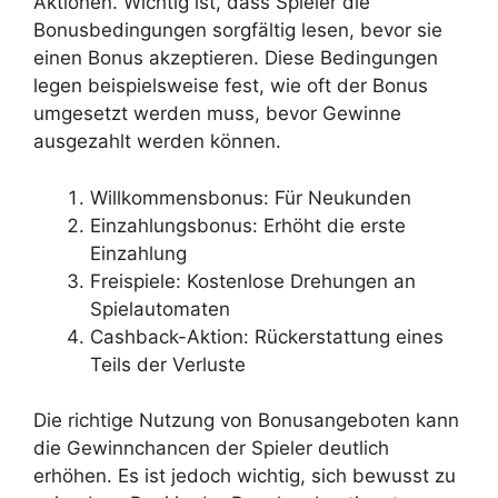
Aktionen. Wichtig ist, dass Spieler die
Bonusbedingungen sorgfältig lesen, bevor sie
einen Bonus akzeptieren. Diese Bedingungen
legen beispielsweise fest, wie oft der Bonus
umgesetzt werden muss, bevor Gewinne
ausgezahlt werden können.
Willkommensbonus: Für Neukunden
Einzahlungsbonus: Erhöht die erste
Einzahlung
Freispiele: Kostenlose Drehungen an
Spielautomaten
Cashback-Aktion: Rückerstattung eines
Teils der Verluste
Die richtige Nutzung von Bonusangeboten kann
die Gewinnchancen der Spieler deutlich
erhöhen. Es ist jedoch wichtig, sich bewusst zu