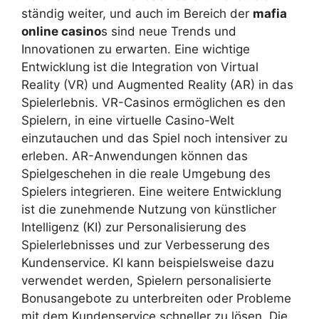
ständig weiter, und auch im Bereich der
mafia
online casino
s sind neue Trends und
Innovationen zu erwarten. Eine wichtige
Entwicklung ist die Integration von Virtual
Reality (VR) und Augmented Reality (AR) in das
Spielerlebnis. VR-Casinos ermöglichen es den
Spielern, in eine virtuelle Casino-Welt
einzutauchen und das Spiel noch intensiver zu
erleben. AR-Anwendungen können das
Spielgeschehen in die reale Umgebung des
Spielers integrieren. Eine weitere Entwicklung
ist die zunehmende Nutzung von künstlicher
Intelligenz (KI) zur Personalisierung des
Spielerlebnisses und zur Verbesserung des
Kundenservice. KI kann beispielsweise dazu
verwendet werden, Spielern personalisierte
Bonusangebote zu unterbreiten oder Probleme
mit dem Kundenservice schneller zu lösen. Die