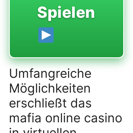
Spielen
Umfangreiche
Möglichkeiten
erschließt das
mafia online casino
in virtuellen