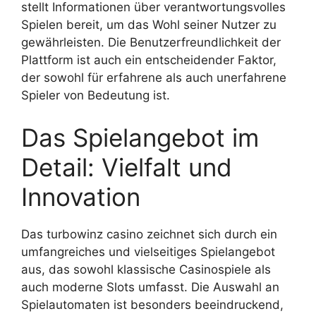
stellt Informationen über verantwortungsvolles
Spielen bereit, um das Wohl seiner Nutzer zu
gewährleisten. Die Benutzerfreundlichkeit der
Plattform ist auch ein entscheidender Faktor,
der sowohl für erfahrene als auch unerfahrene
Spieler von Bedeutung ist.
Das Spielangebot im
Detail: Vielfalt und
Innovation
Das turbowinz casino zeichnet sich durch ein
umfangreiches und vielseitiges Spielangebot
aus, das sowohl klassische Casinospiele als
auch moderne Slots umfasst. Die Auswahl an
Spielautomaten ist besonders beeindruckend,