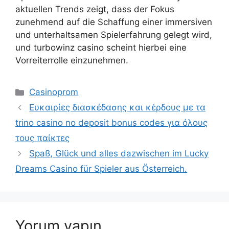
aktuellen Trends zeigt, dass der Fokus
zunehmend auf die Schaffung einer immersiven
und unterhaltsamen Spielerfahrung gelegt wird,
und turbowinz casino scheint hierbei eine
Vorreiterrolle einzunehmen.
Kategoriler
Casinoprom
Ευκαιρίες διασκέδασης και κέρδους με τα
trino casino no deposit bonus codes για όλους
τους παίκτες
Spaß, Glück und alles dazwischen im Lucky
Dreams Casino für Spieler aus Österreich.
Yorum yapın