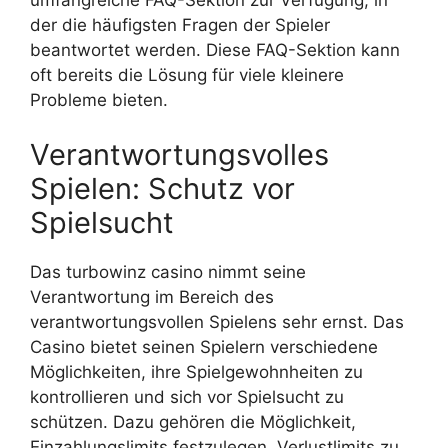
der die häufigsten Fragen der Spieler
beantwortet werden. Diese FAQ-Sektion kann
oft bereits die Lösung für viele kleinere
Probleme bieten.
Verantwortungsvolles
Spielen: Schutz vor
Spielsucht
Das turbowinz casino nimmt seine
Verantwortung im Bereich des
verantwortungsvollen Spielens sehr ernst. Das
Casino bietet seinen Spielern verschiedene
Möglichkeiten, ihre Spielgewohnheiten zu
kontrollieren und sich vor Spielsucht zu
schützen. Dazu gehören die Möglichkeit,
Einzahlungslimits festzulegen, Verlustlimits zu