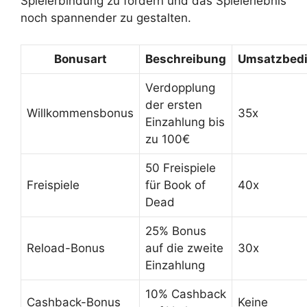
Spielerbindung zu fördern und das Spielerlebnis
noch spannender zu gestalten.
Bonusart
Beschreibung
Umsatzbed
Verdopplung
der ersten
Willkommensbonus
35x
Einzahlung bis
zu 100€
50 Freispiele
Freispiele
für Book of
40x
Dead
25% Bonus
Reload-Bonus
auf die zweite
30x
Einzahlung
10% Cashback
Cashback-Bonus
Keine