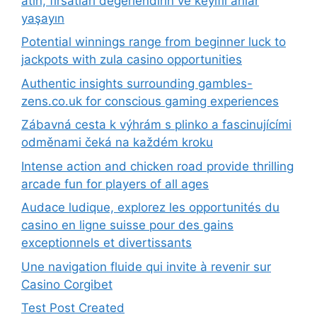
atın, fırsatları değerlendirin ve keyifli anlar
yaşayın
Potential winnings range from beginner luck to
jackpots with zula casino opportunities
Authentic insights surrounding gambles-
zens.co.uk for conscious gaming experiences
Zábavná cesta k výhrám s plinko a fascinujícími
odměnami čeká na každém kroku
Intense action and chicken road provide thrilling
arcade fun for players of all ages
Audace ludique, explorez les opportunités du
casino en ligne suisse pour des gains
exceptionnels et divertissants
Une navigation fluide qui invite à revenir sur
Casino Corgibet
Test Post Created