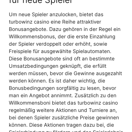
Um neue Spieler anzulocken, bietet das
turbowinz casino eine Reihe attraktiver
Bonusangebote. Dazu gehören in der Regel ein
Willkommensbonus, der die erste Einzahlung
der Spieler verdoppelt oder erhöht, sowie
Freispiele für ausgewählte Spielautomaten.
Diese Bonusangebote sind oft an bestimmte
Umsatzbedingungen geknüpft, die erfüllt
werden müssen, bevor die Gewinne ausgezahlt
werden können. Es ist daher wichtig, die
Bonusbedingungen sorgfältig zu lesen, bevor
man ein Angebot annimmt. Zusätzlich zu den
Willkommensboni bietet das turbowinz casino
regelmäßig weitere Aktionen und Turniere an,
bei denen Spieler zusätzliche Preise gewinnen
können. Diese Aktionen tragen dazu bei, die