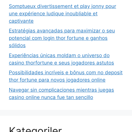
Somptueux divertissement et play jonny pour
une expérience ludique inoubliable et
captivante
Estratégias avançadas para maximizar o seu
potencial com login thor fortune e ganhos
sólidos
Experiências únicas moldam o universo do
casino thorfortune e seus jogadores astutos
Possibilidades incríveis e bônus com no deposit
thor fortune para novos jogadores online
Navegar sin complicaciones mientras juegas
casino online nunca fue tan sencillo
Kategoriler