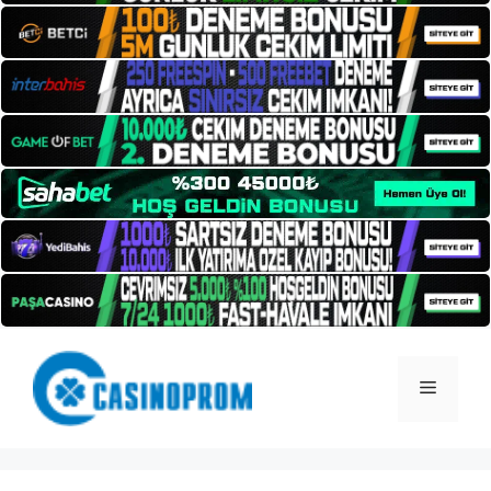
İçeriğe
atla
Menü