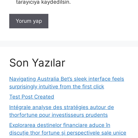
tarayıcıya kaydedilsin.
Son Yazılar
Navigating Australia Bet’s sleek interface feels
surprisingly intuitive from the first click
Test Post Created
Intégrale analyse des stratégies autour de
thorfortune pour investisseurs prudents
Explorarea destinelor financiare aduce în
discuție thor fortune și perspectivele sale unice