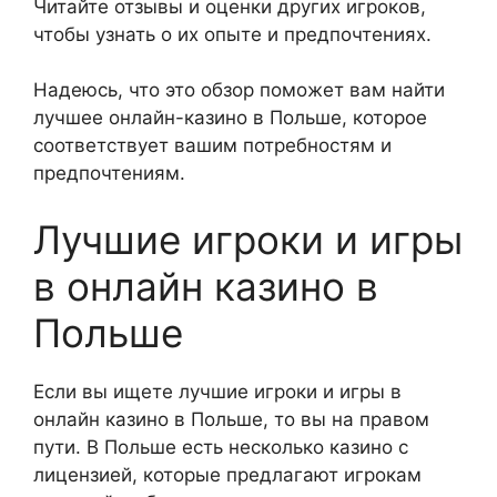
Читайте отзывы и оценки других игроков,
чтобы узнать о их опыте и предпочтениях.
Надеюсь, что это обзор поможет вам найти
лучшее онлайн-казино в Польше, которое
соответствует вашим потребностям и
предпочтениям.
Лучшие игроки и игры
в онлайн казино в
Польше
Если вы ищете лучшие игроки и игры в
онлайн казино в Польше, то вы на правом
пути. В Польше есть несколько казино с
лицензией, которые предлагают игрокам