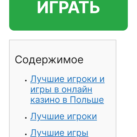
ИГРАТЬ
Содержимое
Лучшие игроки и
игры в онлайн
казино в Польше
Лучшие игроки
Лучшие игры