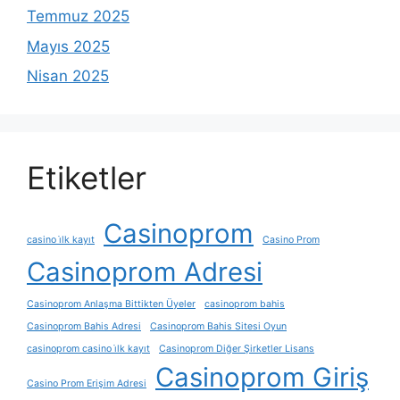
Temmuz 2025
Mayıs 2025
Nisan 2025
Etiketler
Casinoprom
casino i̇lk kayıt
Casino Prom
Casinoprom Adresi
Casinoprom Anlaşma Bittikten Üyeler
casinoprom bahis
Casinoprom Bahis Adresi
Casinoprom Bahis Sitesi Oyun
casinoprom casino i̇lk kayıt
Casinoprom Diğer Şirketler Lisans
Casinoprom Giriş
Casino Prom Erişim Adresi