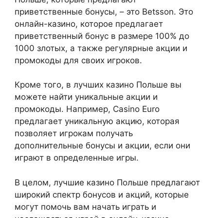
приветственные бонусы, – это Betsson. Это
онлайн-казино, которое предлагает
приветственный бонус в размере 100% до
1000 злотых, а также регулярные акции и
промокоды для своих игроков.
Кроме того, в лучших казино Польше вы
можете найти уникальные акции и
промокоды. Например, Casino Euro
предлагает уникальную акцию, которая
позволяет игрокам получать
дополнительные бонусы и акции, если они
играют в определенные игры.
В целом, лучшие казино Польше предлагают
широкий спектр бонусов и акций, которые
могут помочь вам начать играть и