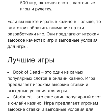
500 игр, включая слоты, карточные
игры и рулетку.
Если вы ищете играть в казино в Польше, то
вам стоит обратить внимание на эти
разработчики игр. Они предлагают игрокам
высокое качество игр и выгодные условия
для игры.
Лучшие игры
Book of Dead – это один из самых
популярных слотов в онлайн казино. Игра
предлагает игрокам высокие ставки и
выгодные условия для игры.
Starburst – это еще один популярный слот
в онлайн казино. Игра предлагает игрокам
высокие ставки и выгодные условия для