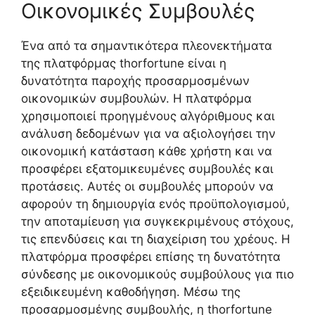
Οικονομικές Συμβουλές
Ένα από τα σημαντικότερα πλεονεκτήματα
της πλατφόρμας thorfortune είναι η
δυνατότητα παροχής προσαρμοσμένων
οικονομικών συμβουλών. Η πλατφόρμα
χρησιμοποιεί προηγμένους αλγόριθμους και
ανάλυση δεδομένων για να αξιολογήσει την
οικονομική κατάσταση κάθε χρήστη και να
προσφέρει εξατομικευμένες συμβουλές και
προτάσεις. Αυτές οι συμβουλές μπορούν να
αφορούν τη δημιουργία ενός προϋπολογισμού,
την αποταμίευση για συγκεκριμένους στόχους,
τις επενδύσεις και τη διαχείριση του χρέους. Η
πλατφόρμα προσφέρει επίσης τη δυνατότητα
σύνδεσης με οικονομικούς συμβούλους για πιο
εξειδικευμένη καθοδήγηση. Μέσω της
προσαρμοσμένης συμβουλής, η thorfortune