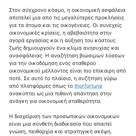
Στον σύγχρονο κόσμο, η οικονομική ασφάλεια
αποτελεί μια από τις μεγαλύτερες προκλήσεις
για τα άτομα και τις οικογένειες. Οι συνεχείς
οικονομικές κρίσεις, η αβεβαιότητα στην
αγορά εργασίας και η αύξηση του κόστους
ζωής δημιουργούν ένα κλίμα ανησυχίας και
ανασφάλειας. Η αναζήτηση βιώσιμων λύσεων
για την οικοδόμηση ενός σταθερού
οικονομικού μέλλοντος είναι πιο επίκαιρη από
ποτέ. Σε αυτό το πλαίσιο, η συζήτηση γύρω
από πλατφόρμες όπως το
thorfortune
ανακύπτει ως μια πιθανή απάντηση στην
ανάγκη για οικονομική σταθερότητα.
Η διαχείριση των προσωπικών οικονομικών
είναι μια σύνθετη διαδικασία που απαιτεί
γνώση, πειθαρχία και στρατηγική σκέψη.