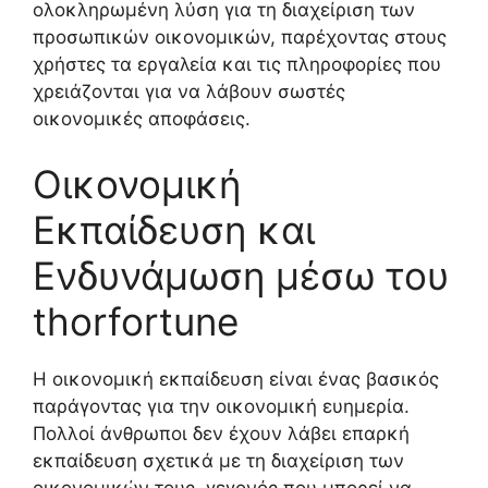
ολοκληρωμένη λύση για τη διαχείριση των
προσωπικών οικονομικών, παρέχοντας στους
χρήστες τα εργαλεία και τις πληροφορίες που
χρειάζονται για να λάβουν σωστές
οικονομικές αποφάσεις.
Οικονομική
Εκπαίδευση και
Ενδυνάμωση μέσω του
thorfortune
Η οικονομική εκπαίδευση είναι ένας βασικός
παράγοντας για την οικονομική ευημερία.
Πολλοί άνθρωποι δεν έχουν λάβει επαρκή
εκπαίδευση σχετικά με τη διαχείριση των
οικονομικών τους, γεγονός που μπορεί να