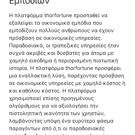
Εμποδίων
Η πλατφόρμα thorfortune προσπαθεί να
εξαλείψει τα οικονομικά εμπόδια που
εμποδίζουν πολλούς ανθρώπους να έχουν
πρόσβαση σε οικονομικές υπηρεσίες.
Παραδοσιακά, οι τραπεζικές υπηρεσίες ήταν
συχνά ακριβές και δύσβατες για άτομα με
χαμηλό εισόδημα ή περιορισμένη πιστωτική
ιστορία. Η πλατφόρμα thorfortune προσφέρει
μια εναλλακτική λύση, παρέχοντας πρόσβαση
σε οικονομικές υπηρεσίες με χαμηλό κόστος ή
και καθόλου κόστος. Η πλατφόρμα
χρησιμοποιεί επίσης προηγμένους
αλγόριθμους για να αξιολογήσει την
πιστοληπτική ικανότητα των χρηστών,
λαμβάνοντας υπόψη ένα ευρύτερο φάσμα
παραγόντων από ό,τι οι παραδοσιακές