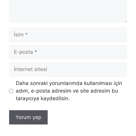
İsim
E-
posta
İnternet
sitesi
Daha sonraki yorumlarımda kullanılması için
adım, e-posta adresim ve site adresim bu
tarayıcıya kaydedilsin.