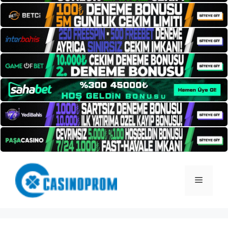
İçeriğe
atla
Menü