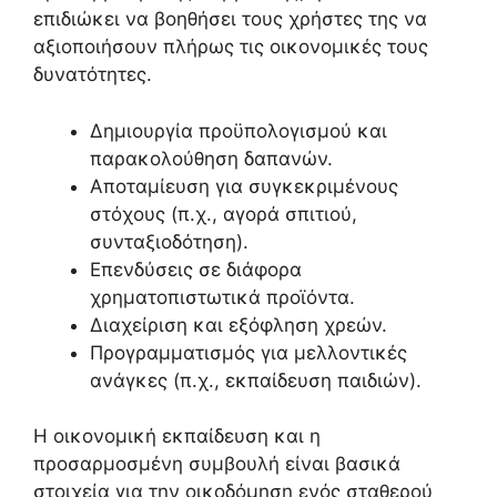
επιδιώκει να βοηθήσει τους χρήστες της να
αξιοποιήσουν πλήρως τις οικονομικές τους
δυνατότητες.
Δημιουργία προϋπολογισμού και
παρακολούθηση δαπανών.
Αποταμίευση για συγκεκριμένους
στόχους (π.χ., αγορά σπιτιού,
συνταξιοδότηση).
Επενδύσεις σε διάφορα
χρηματοπιστωτικά προϊόντα.
Διαχείριση και εξόφληση χρεών.
Προγραμματισμός για μελλοντικές
ανάγκες (π.χ., εκπαίδευση παιδιών).
Η οικονομική εκπαίδευση και η
προσαρμοσμένη συμβουλή είναι βασικά
στοιχεία για την οικοδόμηση ενός σταθερού