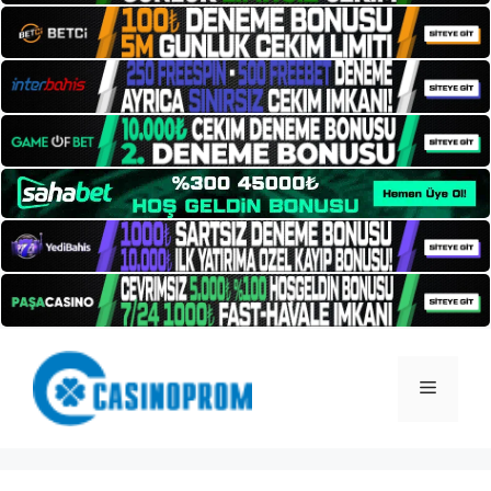
İçeriğe
atla
Menü