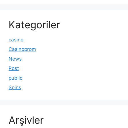
Kategoriler
casino
Casinoprom
News
Post
public
Spins
Arşivler